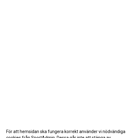
För att hemsidan ska fungera korrekt använder vi nödvändiga
cookies från SportAdmin. Dessa går inte att stänga av.