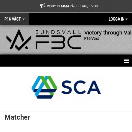
VISBY HEMMA PÅ LÖRDAG, 16:00!
P16 VÄST
LOGGA IN
Victory through Va
P16 Väst
HEM
NYHETER
KALENDER
MATCHER
Matcher
TRUPPEN