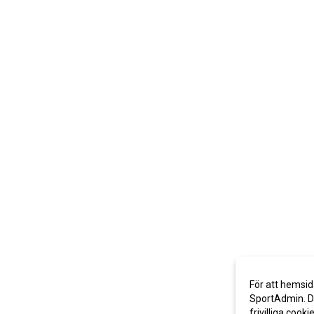
För att hemsid
SportAdmin. De
frivilliga cooki