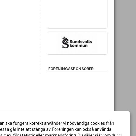
FÖRENINGSSPONSORER
an ska fungera korrekt använder vi nödvändiga cookies från
ssa går inte att stänga av. Föreningen kan också använda
es, t.ex. för statistik eller marknadsföring. Du väljer själv om du vill