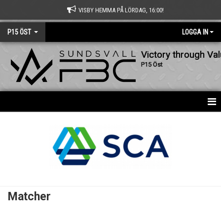
VISBY HEMMA PÅ LÖRDAG, 16:00!
P15 ÖST
LOGGA IN
Victory through Va
P15 Öst
HEM
NYHETER
KALENDER
MATCHER
Matcher
TRUPPEN