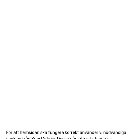
För att hemsidan ska fungera korrekt använder vi nödvändiga
cookies från SportAdmin. Dessa går inte att stänga av.