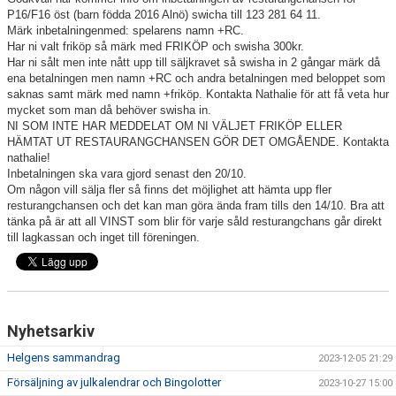
BILDGALLERI
P16/F16 öst (barn födda 2016 Alnö) swicha till 123 281 64 11.
Märk inbetalningenmed: spelarens namn +RC.
Har ni valt friköp så märk med FRIKÖP och swisha 300kr.
DOKUMENT
Har ni sålt men inte nått upp till säljkravet så swisha in 2 gångar märk då
ena betalningen men namn +RC och andra betalningen med beloppet som
KONTAKT
saknas samt märk med namn +friköp. Kontakta Nathalie för att få veta hur
mycket som man då behöver swisha in.
INTRESSEANMÄLAN
NI SOM INTE HAR MEDDELAT OM NI VÄLJET FRIKÖP ELLER
HÄMTAT UT RESTAURANGCHANSEN GÖR DET OMGÅENDE. Kontakta
nathalie!
Inbetalningen ska vara gjord senast den 20/10.
Om någon vill sälja fler så finns det möjlighet att hämta upp fler
resturangchansen och det kan man göra ända fram tills den 14/10. Bra att
tänka på är att all VINST som blir för varje såld resturangchans går direkt
till lagkassan och inget till föreningen.
Nyhetsarkiv
Helgens sammandrag
2023-12-05 21:29
Försäljning av julkalendrar och Bingolotter
2023-10-27 15:00