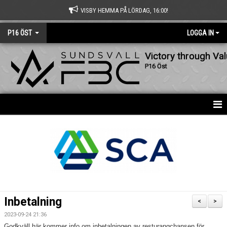
VISBY HEMMA PÅ LÖRDAG, 16:00!
P16 ÖST
LOGGA IN
Victory through Va
P16 Öst
HEM
NYHETER
KALENDER
MATCHER
Inbetalning
<
>
TRUPPEN
2023-09-24 21:36
Godkväll här kommer info om inbetalningen av resturangchansen för