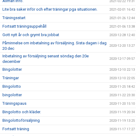
Allmän info.
2021-02-22 19:31
Lite bra saker inför och efter träningar pga situationen.
2021-02-01 16:42
Träningsstart
2021-01-26 12:44
Fortsatt träningsuppehåll
2021-01-06 13:38
Gott nytt år och grymt bra jobbat
2020-12-28 12:40
Påminnelse om inbetalning av försäljning. Sista dagen i dag
2020-12-20 13:27
20 dec
Inbetalning av försäljning senast söndag den 20e
2020-12-17 09:57
december
Bingolotter
2020-12-10 22:13
Träningar
2020-12-10 22:05
Bingolotto
2020-11-25 18:42
bingolotter
2020-11-22 23:30
Träningspaus
2020-11-20 15:10
Bingolotto och kläder.
2020-11-19 20:34
Bingolottoförsäljning
2020-11-19 13:25
Fortsatt träning
2020-11-17 17:27