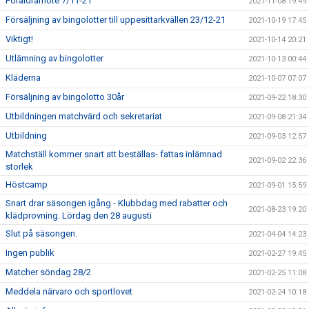
Föräldramöte 7/11-21
2021-11-08 19:49
Försäljning av bingolotter till uppesittarkvällen 23/12-21
2021-10-19 17:45
Viktigt!
2021-10-14 20:21
Utlämning av bingolotter
2021-10-13 00:44
Kläderna
2021-10-07 07:07
Försäljning av bingolotto 30år
2021-09-22 18:30
Utbildningen matchvärd och sekretariat
2021-09-08 21:34
Utbildning
2021-09-03 12:57
Matchställ kommer snart att beställas- fattas inlämnad
2021-09-02 22:36
storlek
Höstcamp
2021-09-01 15:59
Snart drar säsongen igång - Klubbdag med rabatter och
2021-08-23 19:20
klädprovning. Lördag den 28 augusti
Slut på säsongen.
2021-04-04 14:23
Ingen publik
2021-02-27 19:45
Matcher söndag 28/2
2021-02-25 11:08
Meddela närvaro och sportlovet
2021-02-24 10:18