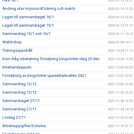
Fika 16/1
2022-01-15 18:27
Ändring utav tröjorna till träning och match
2022-01-14 15:23
Lagen till sammandraget 16/1.
2022-01-13 23:25
Lagen till sammandraget 15/1.
2022-01-12 21:57
Sammandrag 15/1 och 16/1.
2022-01-11 10:13
Webbshop
2022-01-08 14:11
Träningsuppehåll
2021-12-29 11:13
Kom ihåg inbetalning försäljning bingolotter idag 20 dec
2021-12-20 13:25
Innebandyappen
2021-12-09 00:02
Försäljning av bingolotter uppesittarkvällen 2021
2021-12-07 23:31
Sammandrag 12/12.
2021-12-06 10:25
Sammandrag 12/12
2021-11-30 10:22
Sammandraget 27/11
2021-11-26 12:23
Sammandrag 27/11
2021-11-24 13:18
Lördag 27/11
2021-11-23 07:45
Arbetsuppgifter/Schema
2021-11-10 21:17