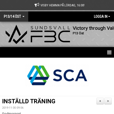
VISBY HEMMA PÅ LÖRDAG, 16:00!
P13/14 ÖST
LOGGA IN
Victory through Va
P13 Öst
HEM
NYHETER
KALENDER
MATCHER
INSTÄLLD TRÄNING
<
>
TRUPPEN
2019-11-30 09:06
Godmorgon!