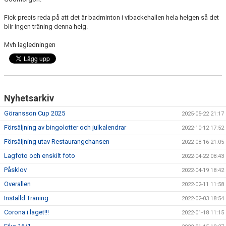
BILDGALLERI
Fick precis reda på att det är badminton i vibackehallen hela helgen så det
blir ingen träning denna helg.
DOKUMENT
Mvh lagledningen
KONTAKT
BETALNINGSINFORMATION
Nyhetsarkiv
Göransson Cup 2025
2025-05-22 21:17
Försäljning av bingolotter och julkalendrar
2022-10-12 17:52
Försäljning utav Restaurangchansen
2022-08-16 21:05
Lagfoto och enskilt foto
2022-04-22 08:43
Påsklov
2022-04-19 18:42
Overallen
2022-02-11 11:58
Inställd Träning
2022-02-03 18:54
Corona i laget!!!
2022-01-18 11:15