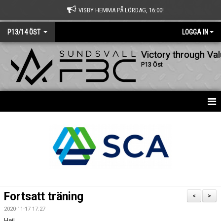
VISBY HEMMA PÅ LÖRDAG, 16:00!
P13/14 ÖST
LOGGA IN
Victory through Va
P13 Öst
HEM
NYHETER
KALENDER
MATCHER
Fortsatt träning
<
>
TRUPPEN
2020-11-17 17:27
Hej!