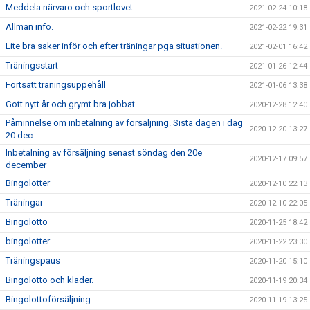
Meddela närvaro och sportlovet
2021-02-24 10:18
Allmän info.
2021-02-22 19:31
Lite bra saker inför och efter träningar pga situationen.
2021-02-01 16:42
Träningsstart
2021-01-26 12:44
Fortsatt träningsuppehåll
2021-01-06 13:38
Gott nytt år och grymt bra jobbat
2020-12-28 12:40
Påminnelse om inbetalning av försäljning. Sista dagen i dag
2020-12-20 13:27
20 dec
Inbetalning av försäljning senast söndag den 20e
2020-12-17 09:57
december
Bingolotter
2020-12-10 22:13
Träningar
2020-12-10 22:05
Bingolotto
2020-11-25 18:42
bingolotter
2020-11-22 23:30
Träningspaus
2020-11-20 15:10
Bingolotto och kläder.
2020-11-19 20:34
Bingolottoförsäljning
2020-11-19 13:25