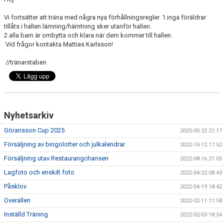
BILDGALLERI
Vi fortsätter att träna med några nya förhållningsregler. 1.inga föräldrar
tillåts i hallen lämning/hämtning sker utanför hallen.
DOKUMENT
2.alla barn är ombytta och klara när dem kommer till hallen.
Vid frågor kontakta Mattias Karlsson!
KONTAKT
//tränarstaben
BETALNINGSINFORMATION
Nyhetsarkiv
Göransson Cup 2025
2025-05-22 21:17
Försäljning av bingolotter och julkalendrar
2022-10-12 17:52
Försäljning utav Restaurangchansen
2022-08-16 21:05
Lagfoto och enskilt foto
2022-04-22 08:43
Påsklov
2022-04-19 18:42
Overallen
2022-02-11 11:58
Inställd Träning
2022-02-03 18:54