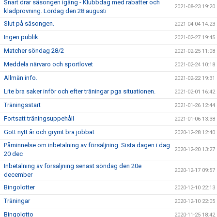
Snart drar säsongen igång - Klubbdag med rabatter och
2021-08-23 19:20
klädprovning. Lördag den 28 augusti
Slut på säsongen.
2021-04-04 14:23
Ingen publik
2021-02-27 19:45
Matcher söndag 28/2
2021-02-25 11:08
Meddela närvaro och sportlovet
2021-02-24 10:18
Allmän info.
2021-02-22 19:31
Lite bra saker inför och efter träningar pga situationen.
2021-02-01 16:42
Träningsstart
2021-01-26 12:44
Fortsatt träningsuppehåll
2021-01-06 13:38
Gott nytt år och grymt bra jobbat
2020-12-28 12:40
Påminnelse om inbetalning av försäljning. Sista dagen i dag
2020-12-20 13:27
20 dec
Inbetalning av försäljning senast söndag den 20e
2020-12-17 09:57
december
Bingolotter
2020-12-10 22:13
Träningar
2020-12-10 22:05
Bingolotto
2020-11-25 18:42