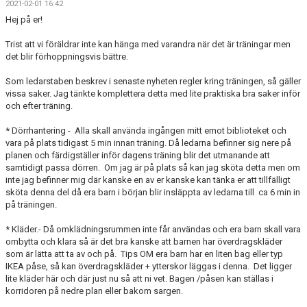
2021-02-01 16:42
BILDGALLERI
Hej på er!
DOKUMENT
Trist att vi föräldrar inte kan hänga med varandra när det är träningar men
det blir förhoppningsvis bättre.
KONTAKT
Som ledarstaben beskrev i senaste nyheten regler kring träningen, så gäller
vissa saker. Jag tänkte komplettera detta med lite praktiska bra saker inför
BETALNINGSINFORMATION
och efter träning.
* Dörrhantering - Alla skall använda ingången mitt emot biblioteket och
vara på plats tidigast 5 min innan träning. Då ledarna befinner sig nere på
planen och färdigställer inför dagens träning blir det utmanande att
samtidigt passa dörren. Om jag är på plats så kan jag sköta detta men om
inte jag befinner mig där kanske en av er kanske kan tänka er att tillfälligt
sköta denna del då era barn i början blir insläppta av ledarna till ca 6 min in
på träningen.
* Kläder.- Då omklädningsrummen inte får användas och era barn skall vara
ombytta och klara så är det bra kanske att barnen har överdragskläder
som är lätta att ta av och på. Tips OM era barn har en liten bag eller typ
IKEA påse, så kan överdragskläder + ytterskor läggas i denna. Det ligger
lite kläder här och där just nu så att ni vet. Bagen /påsen kan ställas i
korridoren på nedre plan eller bakom sargen.