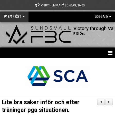
VISBY HEMMA PÅ LÖRDAG, 16:00!
P13/14 ÖST
LOGGA IN
Victory through Va
P13 Öst
HEM
NYHETER
KALENDER
MATCHER
Lite bra saker inför och efter
<
>
TRUPPEN
träningar pga situationen.