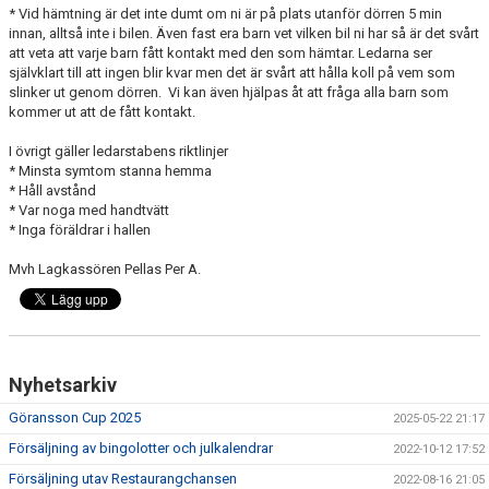
* Vid hämtning är det inte dumt om ni är på plats utanför dörren 5 min
innan, alltså inte i bilen. Även fast era barn vet vilken bil ni har så är det svårt
att veta att varje barn fått kontakt med den som hämtar. Ledarna ser
självklart till att ingen blir kvar men det är svårt att hålla koll på vem som
slinker ut genom dörren. Vi kan även hjälpas åt att fråga alla barn som
kommer ut att de fått kontakt.
I övrigt gäller ledarstabens riktlinjer
* Minsta symtom stanna hemma
* Håll avstånd
* Var noga med handtvätt
* Inga föräldrar i hallen
Mvh Lagkassören Pellas Per A.
Nyhetsarkiv
Göransson Cup 2025
2025-05-22 21:17
Försäljning av bingolotter och julkalendrar
2022-10-12 17:52
Försäljning utav Restaurangchansen
2022-08-16 21:05