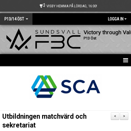
VISBY HEMMA PÅ LÖRDAG, 16:00!
P13/14 ÖST
LOGGA IN
Victory through Va
P13 Öst
HEM
NYHETER
KALENDER
MATCHER
Utbildningen matchvärd och
<
>
TRUPPEN
sekretariat