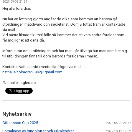
2021-09-08 21:34
BILDGALLERI
Hej alla föräldrar.
DOKUMENT
Nu har en lottning gjorts angående vilka som kommer att behöva gå
utbildningen matchvärd och sekretariat. Dom vi lottat fram är kontaktade
KONTAKT
via mail.
Vid nästa liknade kurstillfälle så kommer det att vara andra föräldar som
får möjlighet att delta då.
BETALNINGSINFORMATION
Information om utbildningen och hur man går tillväga hur man anmäler sig
till utbildningen finns till dom berörda föräldarna i mailet.
Kontakta Nathalie vid eventuella frågor via mail
nathalie.holmgren1992@gmail.com
/Nathalie Lagledare
Nyhetsarkiv
Göransson Cup 2025
2025-05-22 21:17
Försäljning av bingolotter och julkalendrar
2022-10-12 17:52