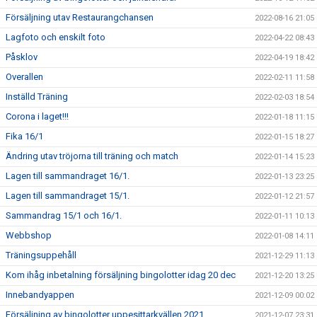
Försäljning utav Restaurangchansen
2022-08-16 21:05
Lagfoto och enskilt foto
2022-04-22 08:43
Påsklov
2022-04-19 18:42
Overallen
2022-02-11 11:58
Inställd Träning
2022-02-03 18:54
Corona i laget!!!
2022-01-18 11:15
Fika 16/1
2022-01-15 18:27
Ändring utav tröjorna till träning och match
2022-01-14 15:23
Lagen till sammandraget 16/1.
2022-01-13 23:25
Lagen till sammandraget 15/1.
2022-01-12 21:57
Sammandrag 15/1 och 16/1.
2022-01-11 10:13
Webbshop
2022-01-08 14:11
Träningsuppehåll
2021-12-29 11:13
Kom ihåg inbetalning försäljning bingolotter idag 20 dec
2021-12-20 13:25
Innebandyappen
2021-12-09 00:02
Försäljning av bingolotter uppesittarkvällen 2021
2021-12-07 23:31