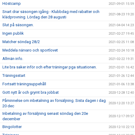
Höstcamp
2021-09-01 15:59
Snart drar säsongen igång - Klubbdag med rabatter och
2021-08-23 19:20
klädprovning. Lördag den 28 augusti
Slut på säsongen.
2021-04-04 14:23
Ingen publik
2021-02-27 19:45
Matcher söndag 28/2
2021-02-25 11:08
Meddela närvaro och sportlovet
2021-02-24 10:18
Allmän info.
2021-02-22 19:31
Lite bra saker inför och efter träningar pga situationen.
2021-02-01 16:42
Träningsstart
2021-01-26 12:44
Fortsatt träningsuppehåll
2021-01-06 13:38
Gott nytt år och grymt bra jobbat
2020-12-28 12:40
Påminnelse om inbetalning av försäljning. Sista dagen i dag
2020-12-20 13:27
20 dec
Inbetalning av försäljning senast söndag den 20e
2020-12-17 09:57
december
Bingolotter
2020-12-10 22:13