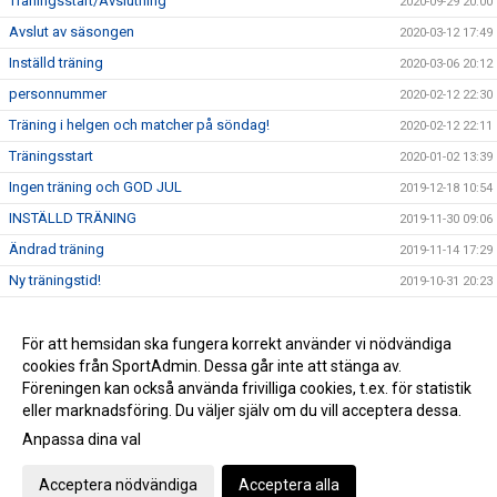
Träningsstart/Avslutning
2020-09-29 20:00
Avslut av säsongen
2020-03-12 17:49
Inställd träning
2020-03-06 20:12
personnummer
2020-02-12 22:30
Träning i helgen och matcher på söndag!
2020-02-12 22:11
Träningsstart
2020-01-02 13:39
Ingen träning och GOD JUL
2019-12-18 10:54
INSTÄLLD TRÄNING
2019-11-30 09:06
Ändrad träning
2019-11-14 17:29
Ny träningstid!
2019-10-31 20:23
Träning
2019-10-15 17:52
Möte
För att hemsidan ska fungera korrekt använder vi nödvändiga
2019-10-12 07:52
cookies från SportAdmin. Dessa går inte att stänga av.
Uppstart
2019-10-08 17:18
Föreningen kan också använda frivilliga cookies, t.ex. för statistik
eller marknadsföring. Du väljer själv om du vill acceptera dessa.
Anpassa dina val
Cookie-inställningar
Gå till Webbversion
Acceptera nödvändiga
Acceptera alla