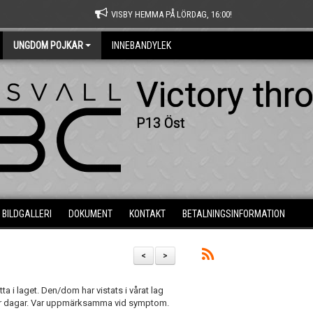
VISBY HEMMA PÅ LÖRDAG, 16:00!
UNGDOM POJKAR
INNEBANDYLEK
Victory thr
P13 Öst
BILDGALLERI
DOKUMENT
KONTAKT
BETALNINGSINFORMATION
<
>
ta i laget. Den/dom har vistats i vårat lag
 par dagar. Var uppmärksamma vid symptom.