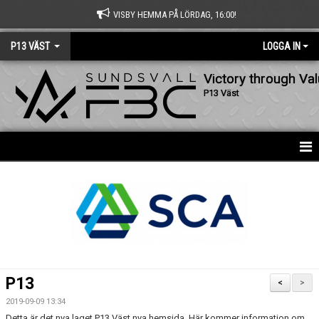
VISBY HEMMA PÅ LÖRDAG, 16:00!
P13 VÄST
LOGGA IN
Victory through Va
P13 Väst
HEM
NYHETER
KALENDER
MATCHER
P13
<
>
TRUPPEN
2019-09-09 13:34
Detta är det nya laget P13 Väst nya hemsida. Här kommer information om