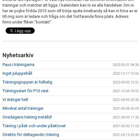
DOKUMENT
träningar och matcher att ligga. I kalendern kan ni se alla händelser. Om ni
har en pojke födda 2013 som vill börja spela innebandy så kan ni höra av er
till mig som är ledare och fråga om det fortfarande finns plats. Adress
BILDGALLERI
finns under fliken "kontakt".
KONTAKT
GÄSTBOK
Nyhetsarkiv
Paus i träningarna
2023-05-31 08:36
Inget juluppehåll
2022-12-17 10:56
Träningsgruppen är fulltalig
2022-09-05 15:51
Träningsstart för P13 väst
2021-10-04 18:55
Vi stänger helt
2021-04-09 20:36
Minskat antal träningar
2021-04-08 20:09
Onsdagens träning inställd!
2021-04-05 11:36
Träning i påsk och under påsklovet
2021-03-30 11:53
Direktiv för deltagande i träning
2021-03-19 22:40