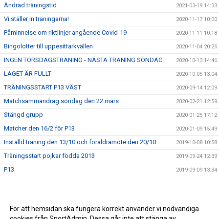
Ändrad träningstid
2021-03-19 14:33
Vi ställer in träningarna!
2020-11-17 10:00
Påminnelse om riktlinjer angående Covid-19
2020-11-11 10:18
Bingolotter till uppesittarkvällen
2020-11-04 20:25
INGEN TORSDAGSTRÄNING - NÄSTA TRÄNING SÖNDAG
2020-10-13 14:46
LAGET ÄR FULLT
2020-10-05 13:04
TRÄNINGSSTART P13 VÄST
2020-09-14 12:09
Matchsammandrag söndag den 22 mars
2020-02-21 12:59
Stängd grupp
2020-01-25 17:12
Matcher den 16/2 för P13
2020-01-09 15:49
Inställd träning den 13/10 och föräldramöte den 20/10
2019-10-08 10:58
Träningsstart pojkar födda 2013
2019-09-24 12:39
P13
2019-09-09 13:34
För att hemsidan ska fungera korrekt använder vi nödvändiga
cookies från SportAdmin. Dessa går inte att stänga av.