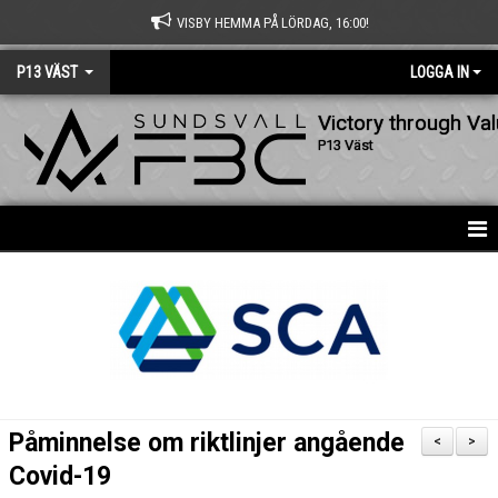
VISBY HEMMA PÅ LÖRDAG, 16:00!
P13 VÄST
LOGGA IN
Victory through Va
P13 Väst
HEM
NYHETER
KALENDER
MATCHER
Påminnelse om riktlinjer angående
<
>
TRUPPEN
Covid-19