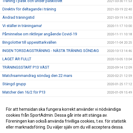
Träning i påsk och under påsklovet
2021-03-30 11:53
Direktiv för deltagande i träning
2021-03-19 22:40
Ändrad träningstid
2021-03-19 14:33
Vi ställer in träningarna!
2020-11-17 10:00
Påminnelse om riktlinjer angående Covid-19
2020-11-11 10:18
Bingolotter till uppesittarkvällen
2020-11-04 20:25
INGEN TORSDAGSTRÄNING - NÄSTA TRÄNING SÖNDAG
2020-10-13 14:46
LAGET ÄR FULLT
2020-10-05 13:04
TRÄNINGSSTART P13 VÄST
2020-09-14 12:09
Matchsammandrag söndag den 22 mars
2020-02-21 12:59
Stängd grupp
2020-01-25 17:12
Matcher den 16/2 för P13
2020-01-09 15:49
Inställd träning den 13/10 och föräldramöte den 20/10
2019-10-08 10:58
Träningsstart pojkar födda 2013
För att hemsidan ska fungera korrekt använder vi nödvändiga
2019-09-24 12:39
cookies från SportAdmin. Dessa går inte att stänga av.
P13
2019-09-09 13:34
Föreningen kan också använda frivilliga cookies, t.ex. för statistik
eller marknadsföring. Du väljer själv om du vill acceptera dessa.