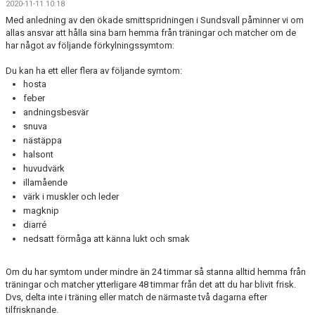
2020-11-11 10:18
DOKUMENT
Med anledning av den ökade smittspridningen i Sundsvall påminner vi om
allas ansvar att hålla sina barn hemma från träningar och matcher om de
BILDGALLERI
har något av följande förkylningssymtom:
KONTAKT
Du kan ha ett eller flera av följande symtom:
hosta
feber
GÄSTBOK
andningsbesvär
snuva
nästäppa
halsont
huvudvärk
illamående
värk i muskler och leder
magknip
diarré
nedsatt förmåga att känna lukt och smak
Om du har symtom under mindre än 24 timmar så stanna alltid hemma från
träningar och matcher ytterligare 48 timmar från det att du har blivit frisk.
Dvs, delta inte i träning eller match de närmaste två dagarna efter
tilfrisknande.