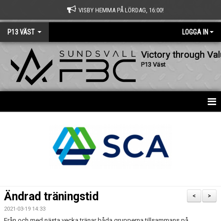
VISBY HEMMA PÅ LÖRDAG, 16:00!
P13 VÄST
LOGGA IN
Victory through Va
P13 Väst
HEM
NYHETER
KALENDER
MATCHER
Ändrad träningstid
<
>
TRUPPEN
2021-03-19 14:33
Från och med nästa vecka tränar båda grupperna tillsammans på