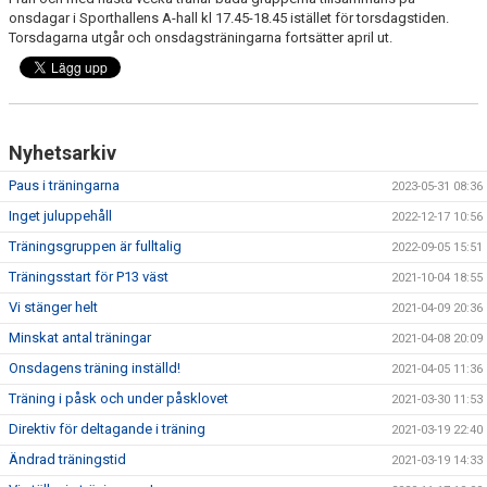
DOKUMENT
onsdagar i Sporthallens A-hall kl 17.45-18.45 istället för torsdagstiden.
Torsdagarna utgår och onsdagsträningarna fortsätter april ut.
BILDGALLERI
KONTAKT
Nyhetsarkiv
GÄSTBOK
Paus i träningarna
2023-05-31 08:36
Inget juluppehåll
2022-12-17 10:56
Träningsgruppen är fulltalig
2022-09-05 15:51
Träningsstart för P13 väst
2021-10-04 18:55
Vi stänger helt
2021-04-09 20:36
Minskat antal träningar
2021-04-08 20:09
Onsdagens träning inställd!
2021-04-05 11:36
Träning i påsk och under påsklovet
2021-03-30 11:53
Direktiv för deltagande i träning
2021-03-19 22:40
Ändrad träningstid
2021-03-19 14:33