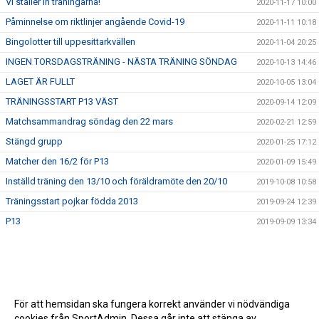
Vi ställer in träningarna!
2020-11-17 10:00
Påminnelse om riktlinjer angående Covid-19
2020-11-11 10:18
Bingolotter till uppesittarkvällen
2020-11-04 20:25
INGEN TORSDAGSTRÄNING - NÄSTA TRÄNING SÖNDAG
2020-10-13 14:46
LAGET ÄR FULLT
2020-10-05 13:04
TRÄNINGSSTART P13 VÄST
2020-09-14 12:09
Matchsammandrag söndag den 22 mars
2020-02-21 12:59
Stängd grupp
2020-01-25 17:12
Matcher den 16/2 för P13
2020-01-09 15:49
Inställd träning den 13/10 och föräldramöte den 20/10
2019-10-08 10:58
Träningsstart pojkar födda 2013
2019-09-24 12:39
P13
2019-09-09 13:34
För att hemsidan ska fungera korrekt använder vi nödvändiga
cookies från SportAdmin. Dessa går inte att stänga av.