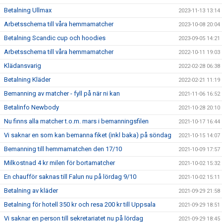
Betalning Ullmax
2023-11-13 13:14
Arbetsschema till våra hemmamatcher
2023-10-08 20:04
Betalning Scandic cup och hoodies
2023-09-05 14:21
Arbetsschema till våra hemmamatcher
2022-10-11 19:03
Klädansvarig
2022-02-28 06:38
Betalning Kläder
2022-02-21 11:19
Bemanning av matcher - fyll på när ni kan
2021-11-06 16:52
Betalinfo Newbody
2021-10-28 20:10
Nu finns alla matcher t.o.m. mars i bemanningsfilen
2021-10-17 16:44
Vi saknar en som kan bemanna fiket (inkl baka) på söndag
2021-10-15 14:07
Bemanning till hemmamatchen den 17/10
2021-10-09 17:57
Milkostnad 4 kr milen för bortamatcher
2021-10-02 15:32
En chaufför saknas till Falun nu på lördag 9/10
2021-10-02 15:11
Betalning av kläder
2021-09-29 21:58
Betalning för hotell 350 kr och resa 200 kr till Uppsala
2021-09-29 18:51
Vi saknar en person till sekretariatet nu på lördag
2021-09-29 18:45