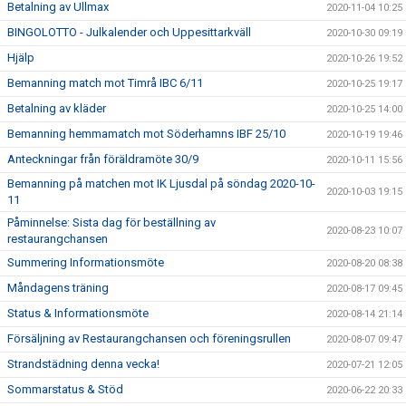
Betalning av Ullmax
2020-11-04 10:25
BINGOLOTTO - Julkalender och Uppesittarkväll
2020-10-30 09:19
Hjälp
2020-10-26 19:52
Bemanning match mot Timrå IBC 6/11
2020-10-25 19:17
Betalning av kläder
2020-10-25 14:00
Bemanning hemmamatch mot Söderhamns IBF 25/10
2020-10-19 19:46
Anteckningar från föräldramöte 30/9
2020-10-11 15:56
Bemanning på matchen mot IK Ljusdal på söndag 2020-10-
2020-10-03 19:15
11
Påminnelse: Sista dag för beställning av
2020-08-23 10:07
restaurangchansen
Summering Informationsmöte
2020-08-20 08:38
Måndagens träning
2020-08-17 09:45
Status & Informationsmöte
2020-08-14 21:14
Försäljning av Restaurangchansen och föreningsrullen
2020-08-07 09:47
Strandstädning denna vecka!
2020-07-21 12:05
Sommarstatus & Stöd
2020-06-22 20:33