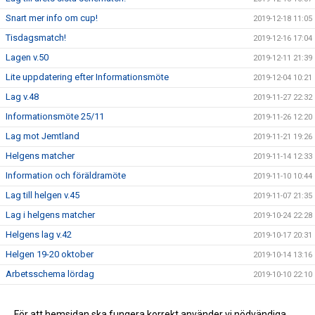
Snart mer info om cup!
2019-12-18 11:05
Tisdagsmatch!
2019-12-16 17:04
Lagen v.50
2019-12-11 21:39
Lite uppdatering efter Informationsmöte
2019-12-04 10:21
Lag v.48
2019-11-27 22:32
Informationsmöte 25/11
2019-11-26 12:20
Lag mot Jemtland
2019-11-21 19:26
Helgens matcher
2019-11-14 12:33
Information och föräldramöte
2019-11-10 10:44
Lag till helgen v.45
2019-11-07 21:35
Lag i helgens matcher
2019-10-24 22:28
Helgens lag v.42
2019-10-17 20:31
Helgen 19-20 oktober
2019-10-14 13:16
Arbetsschema lördag
2019-10-10 22:10
Information + träningsgrupper oktober
2019-10-08 07:29
Match mot Klockarberget f-04
För att hemsidan ska fungera korrekt använder vi nödvändiga
2019-10-03 21:57