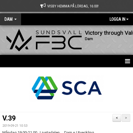
VISBY HEMMA PÅ LÖRDAG, 16:00!
DAM
LOGGA IN
Victory through Va
Dam
HEM
NYHETER
KALENDER
MATCHER
V.39
<
>
TRUPPEN
2019-09-21 10:53
Måndag 19.00-21.00 Ljustadalen Dam + Utveckling