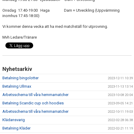
DOKUMENT
Onsdag 17.40-19.00 Haga Dam + Utveckling (Uppvärmning
inomhus 17:45-18:00)
BILDGALLERI
Vi kommer denna vecka att ha med matchställ för utprovning.
KONTAKT
Mvh Ledare/Tränare
BETALNINGSINFORMATION
Nyhetsarkiv
Betalning bingolotter
2023-12-11 10:39
Betalning Ullmax
2023-11-13 13:14
Arbetsschema till våra hemmamatcher
2023-10-08 20:04
Betalning Scandic cup och hoodies
2023-09-05 14:21
Arbetsschema till våra hemmamatcher
2022-10-11 19:03
Klädansvarig
2022-02-28 06:38
Betalning Kläder
2022-02-21 11:19