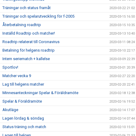
Träningar och status framåt
2020-03-22 21:02
Träningar och spelarutveckling för f-2005
2020-03-15 16:50
Återbetalning roadtrip
2020-03-15 10:35
Inställd Roadtrip och matcher!
2020-03-13 10:40
Roadtrip relaterat till Coronavirus
2020-03-11 08:24
Betalning för helgens roadtrip
2020-03-10 22:17
Intern seriematch + kallelse
2020-03-09 22:39
Sportlov!
2020-03-01 20:39
Matcher vecka 9
2020-02-27 22:20
Lag till helgens matcher
2020-02-20 22:41
Minnesanteckningar Spelar & Föräldramöte
2020-02-18 12:38
Spelar & Föräldramöte
2020-02-16 19:52
Akutläge
2020-02-14 17:07
Lagen lördag & söndag
2020-02-14 07:44
Status träning och match
2020-02-10 15:01
Lagen till helgen
2020-02-06 21:53