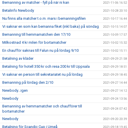
Bemanning av matcher - fyll på när ni kan
2021-11-06 16:52
Betalinfo Newbody
2021-10-28 20:10
Nu finns alla matcher t.o.m. mars i bemanningsfilen
2021-10-17 16:44
Vi saknar en som kan bemanna fiket (inkl baka) på söndag
2021-10-15 14:07
Bemanning till hemmamatchen den 17/10
2021-10-09 17:57
Milkostnad 4 kr milen för bortamatcher
2021-10-02 15:32
En chaufför saknas till Falun nu på lördag 9/10
2021-10-02 15:11
Betalning av kläder
2021-09-29 21:58
Betalning för hotell 350 kr och resa 200 kr till Uppsala
2021-09-29 18:51
Vi saknar en person till sekretariatet nu på lördag
2021-09-29 18:45
Bemanning på lördag den 2/10
2021-09-27 14:44
Newbody...igen
2021-09-27 14:12
Newbody
2021-09-24 13:56
Bemanning av hemmamatcher och chaufförer till
2021-09-24 07:42
bortamatcher
Newbody
2021-09-20 20:39
Betalning för Scandic Cup i Umeå
2021-09-18 19:45