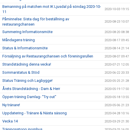
Bemanning på matchen mot IK Ljusdal på söndag 2020-10-
2020-10-03 19:15
11
Påminnelse: Sista dag för beställning av
2020-08-23 10:07
restaurangchansen
Summering Informationsmöte
2020-08-20 08:38
Måndagens träning
2020-08-17 09:45
Status & Informationsmöte
2020-08-14 21:14
Försäljning av Restaurangchansen och föreningsrullen
2020-08-07 09:47
Strandstädning denna vecka!
2020-07-21 12:05
Sommarstatus & Stöd
2020-06-22 20:33
Status Träning och Lagbygge!
2020-05-25 21:28
Årets Strandstädning - Dam & Herr
2020-05-19 17:50
Öppen träning Damlag- "Try out"
2020-05-18 13:55
Ny tränare!
2020-05-06 21:23
Uppdatering - Tränare & Nästa säsong
2020-04-28 10:16
Vecka 14
2020-03-29 21:30
Träningsstopp inomhus
2020-03-25 16:05