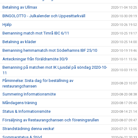
Betalning av Ullmax
2020-11-04 10:25
BINGOLOTTO - Julkalender och Uppesittarkväll
2020-10-30 09:19
Hjälp
2020-10-26 19:52
Bemanning match mot Timrå IBC 6/11
2020-10-25 19:17
Betalning av kläder
2020-10-25 14:00
Bemanning hemmamatch mot Söderhamns IBF 25/10
2020-10-19 19:46
Anteckningar från föräldramöte 30/9
2020-10-11 15:56
Bemanning på matchen mot IK Ljusdal på söndag 2020-10-
2020-10-03 19:15
11
Påminnelse: Sista dag för beställning av
2020-08-23 10:07
restaurangchansen
Summering Informationsmöte
2020-08-20 08:38
Måndagens träning
2020-08-17 09:45
Status & Informationsmöte
2020-08-14 21:14
Försäljning av Restaurangchansen och föreningsrullen
2020-08-07 09:47
Strandstädning denna vecka!
2020-07-21 12:05
Sommarstatus & Stöd
2020-06-22 20:33