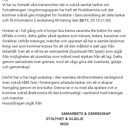
DOKUMENT
Vi har nu fortsatt våra tränarmöten där vi också samlat tankar om
fortsättningen. Ungdomsgruppen har haft ett föräldramöte och det
kommer också ges möjlighet för föräldrar i dam/utveckling att dela tankar
BILDGALLERI
och få information (i anslutning till träning den
25/11
, 20:15-21:00).
KONTAKT
Hösten är i full gång och vi börjar lära känna varandra lite bättre för varje
tillfälle vi möts, detta gäller såväl spelare som tränare, ledare, kassörer och
BETALNINGSINFORMATION
föräldrar. Utifrån träningar, matcher och uppstart så har vi samlat lärdomar
kring vad som kommer krävas för att nå den målbild vi satt upp från
ledarhåll. Den att vi vill ha en verksamhet (Sundsvall FBC tjejer) som utgår
från möjligheten att utvecklas som individ med styrkan från ett lag. Detta
genom samarbete över gränser, mod att våga göra det oväntade, glädje
och gemenskap!
Därför har vi har tagit avstamp i den svenska idrottsrörelsens värdegrund
men också hållit fast i föreningens uttalade tankar om att vi skapar
framgång genom en bra kultur. Denna tar vi nu med alla spelare och vi
kommer också återkomma till den kontinuerligt i samband med träningar
och matcher.
Huvuddragen utgår från:
SAMARBETE & GEMENSKAP
STOLTHET & GLÄDJE
MOD