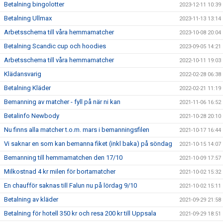
Betalning bingolotter
2023-12-11 10:39
Betalning Ullmax
2023-11-13 13:14
Arbetsschema till våra hemmamatcher
2023-10-08 20:04
Betalning Scandic cup och hoodies
2023-09-05 14:21
Arbetsschema till våra hemmamatcher
2022-10-11 19:03
Klädansvarig
2022-02-28 06:38
Betalning Kläder
2022-02-21 11:19
Bemanning av matcher - fyll på när ni kan
2021-11-06 16:52
Betalinfo Newbody
2021-10-28 20:10
Nu finns alla matcher t.o.m. mars i bemanningsfilen
2021-10-17 16:44
Vi saknar en som kan bemanna fiket (inkl baka) på söndag
2021-10-15 14:07
Bemanning till hemmamatchen den 17/10
2021-10-09 17:57
Milkostnad 4 kr milen för bortamatcher
2021-10-02 15:32
En chaufför saknas till Falun nu på lördag 9/10
2021-10-02 15:11
Betalning av kläder
2021-09-29 21:58
Betalning för hotell 350 kr och resa 200 kr till Uppsala
2021-09-29 18:51