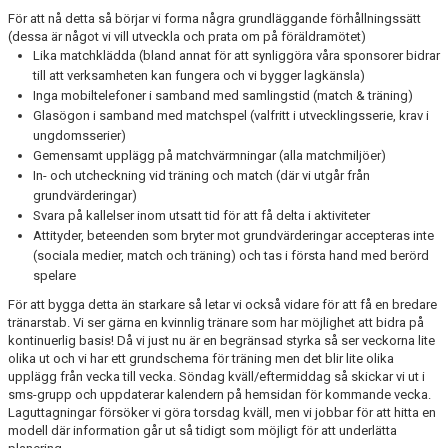
För att nå detta så börjar vi forma några grundläggande förhållningssätt
(dessa är något vi vill utveckla och prata om på föräldramötet)
Lika matchklädda (bland annat för att synliggöra våra sponsorer bidrar
till att verksamheten kan fungera och vi bygger lagkänsla)
Inga mobiltelefoner i samband med samlingstid (match & träning)
Glasögon i samband med matchspel (valfritt i utvecklingsserie, krav i
ungdomsserier)
Gemensamt upplägg på matchvärmningar (alla matchmiljöer)
In- och utcheckning vid träning och match (där vi utgår från
grundvärderingar)
Svara på kallelser inom utsatt tid för att få delta i aktiviteter
Attityder, beteenden som bryter mot grundvärderingar accepteras inte
(sociala medier, match och träning) och tas i första hand med berörd
spelare
För att bygga detta än starkare så letar vi också vidare för att få en bredare
tränarstab. Vi ser gärna en kvinnlig tränare som har möjlighet att bidra på
kontinuerlig basis! Då vi just nu är en begränsad styrka så ser veckorna lite
olika ut och vi har ett grundschema för träning men det blir lite olika
upplägg från vecka till vecka. Söndag kväll/eftermiddag så skickar vi ut i
sms-grupp och uppdaterar kalendern på hemsidan för kommande vecka.
Laguttagningar försöker vi göra torsdag kväll, men vi jobbar för att hitta en
modell där information går ut så tidigt som möjligt för att underlätta