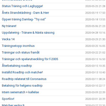
Status Träning och Lagbygge!
2020-05-25 21:28
Årets Strandstädning - Dam & Herr
2020-05-19 17:50
Öppen träning Damlag- "Try out"
2020-05-18 13:55
Ny tränare!
2020-05-06 21:23
Uppdatering - Tränare & Nästa säsong
2020-04-28 10:16
Vecka 14
2020-03-29 21:30
Träningsstopp inomhus
2020-03-25 16:05
Träningar och status framåt
2020-03-22 21:02
Träningar och spelarutveckling för f-2005
2020-03-15 16:50
Återbetalning roadtrip
2020-03-15 10:35
Inställd Roadtrip och matcher!
2020-03-13 10:40
Roadtrip relaterat till Coronavirus
2020-03-11 08:24
Betalning för helgens roadtrip
2020-03-10 22:17
Intern seriematch + kallelse
2020-03-09 22:39
Sportlov!
2020-03-01 20:39
Matcher vecka 9
2020-02-27 22:20