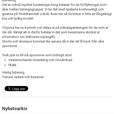
planering.
Det är också mycket funderingar kring kriterier för de förflyttningar som
sker mellan träningsgrupper. Vi tar det med spelarna kontinuerligt och
givetvis på föräldramötet också. Även här så försöker vi hitta en långsiktigt
bra och tydlig modell.
Tröjorna har nu kommit och delas ut på måndagsträningen för de som är
där då. Viktigt att ni därför betalar in det som kassörerna skickat ut
information om (inklusive cupavgift)
Shorts och strumpor kommer lite senare då vi där vill få tryck från våra
sponsorer.
Tack just nu till två sponsorer som bidragit stort:
Västernorrlands Utveckling och Omvårdnad
PEAB
Vänlig hälsning
Tränare, ledare och kassörer
Nyhetsarkiv