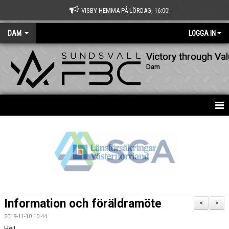
VISBY HEMMA PÅ LÖRDAG, 16:00!
DAM
LOGGA IN
Victory through Va
Dam
HEM
NYHETER
KALENDER
MATCHER
Information och föräldramöte
<
>
TRUPPEN
2019-11-10 10:44
Hej!