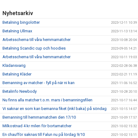
Nyhetsarkiv
Betalning bingolotter
2023-12-11 10:39
Betalning Ullmax
2023-11-13 13:14
Arbetsschema till våra hemmamatcher
2023-10-08 20:04
Betalning Scandic cup och hoodies
2023-09-05 14:21
Arbetsschema till våra hemmamatcher
2022-10-11 19:03
Klädansvarig
2022-02-28 06:38
Betalning Kläder
2022-02-21 11:19
Bemanning av matcher - fyll på när ni kan
2021-11-06 16:52
Betalinfo Newbody
2021-10-28 20:10
Nu finns alla matcher t.o.m. mars i bemanningsfilen
2021-10-17 16:44
Vi saknar en som kan bemanna fiket (inkl baka) på söndag
2021-10-15 14:07
Bemanning till hemmamatchen den 17/10
2021-10-09 17:57
Milkostnad 4 kr milen för bortamatcher
2021-10-02 15:32
En chaufför saknas till Falun nu på lördag 9/10
2021-10-02 15:11