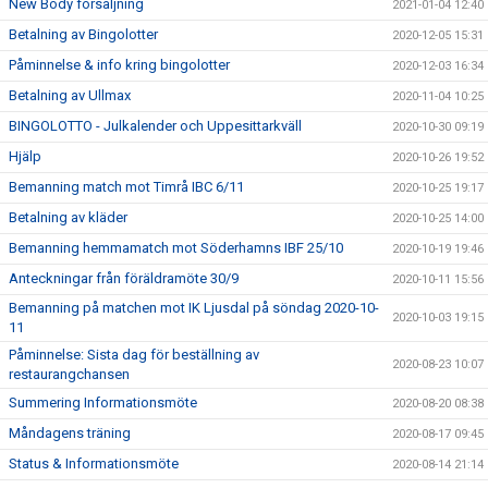
New Body försäljning
2021-01-04 12:40
Betalning av Bingolotter
2020-12-05 15:31
Påminnelse & info kring bingolotter
2020-12-03 16:34
Betalning av Ullmax
2020-11-04 10:25
BINGOLOTTO - Julkalender och Uppesittarkväll
2020-10-30 09:19
Hjälp
2020-10-26 19:52
Bemanning match mot Timrå IBC 6/11
2020-10-25 19:17
Betalning av kläder
2020-10-25 14:00
Bemanning hemmamatch mot Söderhamns IBF 25/10
2020-10-19 19:46
Anteckningar från föräldramöte 30/9
2020-10-11 15:56
Bemanning på matchen mot IK Ljusdal på söndag 2020-10-
2020-10-03 19:15
11
Påminnelse: Sista dag för beställning av
2020-08-23 10:07
restaurangchansen
Summering Informationsmöte
2020-08-20 08:38
Måndagens träning
2020-08-17 09:45
Status & Informationsmöte
2020-08-14 21:14