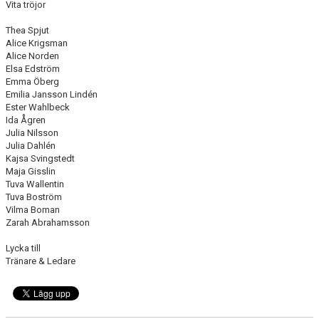
Vita tröjor
Thea Spjut
Alice Krigsman
Alice Norden
Elsa Edström
Emma Öberg
Emilia Jansson Lindén
Ester Wahlbeck
Ida Ågren
Julia Nilsson
Julia Dahlén
Kajsa Svingstedt
Maja Gisslin
Tuva Wallentin
Tuva Boström
Vilma Boman
Zarah Abrahamsson
Lycka till
Tränare & Ledare