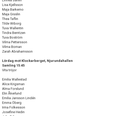
Linnea Sahlin
Lisa Kjellsson
Maja Barkemo
Maja Gisslin
Thea Taflin
Tilde Wiborg
Tuva Wallentin
Tindra Berntzen
Tuva Boström
Vilma Pettersson
Vilma Boman
Zarah Abrahamsson
Lördag mot Klockarberget, Njurundahallen
Samling 15:45
Vita tröjor
Emilia Wallestad
Alice Krigsman
Alma Forslund
Elin Åkerlund
Emilia Jansson Lindén
Emma Öberg
Irma Folkesson
Josefine Hedin