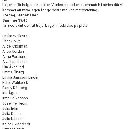
DOKUMENT
Lagen inför helgens matcher. Vi inleder med en internmatch i serien där vi
kommer att mixa lagen för ge bästa möjliga matchträning.
Fredag, Hagahallen
BILDGALLERI
Samling 17:40
Ta med svart och vit tröja. Lagen meddelas på plats
KONTAKT
Emilia Wallestad
BETALNINGSINFORMATION
Thea Spjut
Alice Krigsman
Alice Norden
Alma Forslund
Alva Israelsson
Elin Åkerlund
Emma Öberg
Emilia Jansson Lindén
Ester Wahlbeck
Fanny Könberg
Ida Ågren
Irma Folkesson
Josefine Hedin
Julia Edin
Julia Dahlen
Julia Nilsson
Kajsa Svingstedt