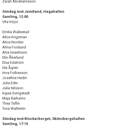
Zarah Abrahamsson
Söndag mot Jemtland, Hagahallen
Samling, 12:00
Vita tröjor
Emilia Wallestad
Alice Krigsman
Alice Norden
Alma Forslund
Alva Israelsson
Elin Åkerlund
Elsa Edström
Ida Ågren
Irma Folkesson
Josefine Hedin
Julia Edin
Julia Nilsson
Kajsa Svingstedt
Maja Barkemo
Thea Taflin
Tuva Wallentin
Söndag mot Klockarberget, Skönsbergshallen
Samling, 17:15