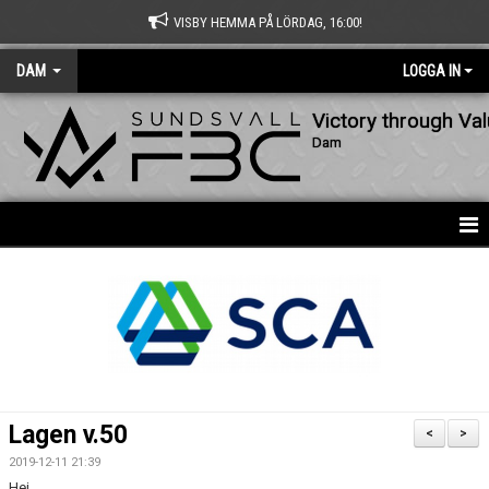
VISBY HEMMA PÅ LÖRDAG, 16:00!
DAM
LOGGA IN
Victory through Va
Dam
HEM
NYHETER
KALENDER
MATCHER
Lagen v.50
<
>
TRUPPEN
2019-12-11 21:39
Hej