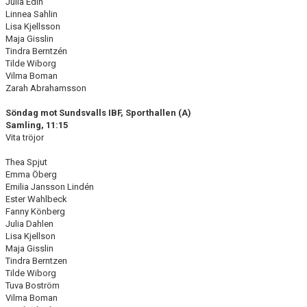
Julia Edin
Linnea Sahlin
Lisa Kjellsson
Maja Gisslin
Tindra Berntzén
Tilde Wiborg
Vilma Boman
Zarah Abrahamsson
Söndag mot Sundsvalls IBF, Sporthallen (A)
Samling, 11:15
Vita tröjor
Thea Spjut
Emma Öberg
Emilia Jansson Lindén
Ester Wahlbeck
Fanny Könberg
Julia Dahlen
Lisa Kjellson
Maja Gisslin
Tindra Berntzen
Tilde Wiborg
Tuva Boström
Vilma Boman