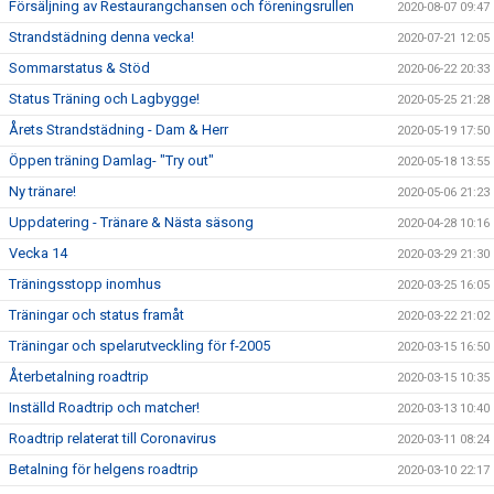
Försäljning av Restaurangchansen och föreningsrullen
2020-08-07 09:47
Strandstädning denna vecka!
2020-07-21 12:05
Sommarstatus & Stöd
2020-06-22 20:33
Status Träning och Lagbygge!
2020-05-25 21:28
Årets Strandstädning - Dam & Herr
2020-05-19 17:50
Öppen träning Damlag- "Try out"
2020-05-18 13:55
Ny tränare!
2020-05-06 21:23
Uppdatering - Tränare & Nästa säsong
2020-04-28 10:16
Vecka 14
2020-03-29 21:30
Träningsstopp inomhus
2020-03-25 16:05
Träningar och status framåt
2020-03-22 21:02
Träningar och spelarutveckling för f-2005
2020-03-15 16:50
Återbetalning roadtrip
2020-03-15 10:35
Inställd Roadtrip och matcher!
2020-03-13 10:40
Roadtrip relaterat till Coronavirus
2020-03-11 08:24
Betalning för helgens roadtrip
2020-03-10 22:17