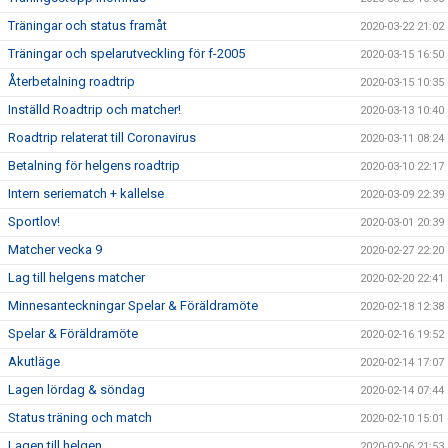
Träningar och status framåt
2020-03-22 21:02
Träningar och spelarutveckling för f-2005
2020-03-15 16:50
Återbetalning roadtrip
2020-03-15 10:35
Inställd Roadtrip och matcher!
2020-03-13 10:40
Roadtrip relaterat till Coronavirus
2020-03-11 08:24
Betalning för helgens roadtrip
2020-03-10 22:17
Intern seriematch + kallelse
2020-03-09 22:39
Sportlov!
2020-03-01 20:39
Matcher vecka 9
2020-02-27 22:20
Lag till helgens matcher
2020-02-20 22:41
Minnesanteckningar Spelar & Föräldramöte
2020-02-18 12:38
Spelar & Föräldramöte
2020-02-16 19:52
Akutläge
2020-02-14 17:07
Lagen lördag & söndag
2020-02-14 07:44
Status träning och match
2020-02-10 15:01
Lagen till helgen
2020-02-06 21:53