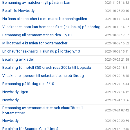
Bemanning av matcher - fyll på när ni kan
2021-11-06 16:52
Betalinfo Newbody
2021-10-28 20:10
Nu finns alla matcher t.o.m. mars i bemanningsfilen
2021-10-17 16:44
Vi saknar en som kan bemanna fiket (inkl baka) på söndag
2021-10-15 14:07
Bemanning till hemmamatchen den 17/10
2021-10-09 17:57
Milkostnad 4 kr milen för bortamatcher
2021-10-02 15:32
En chaufför saknas till Falun nu på lördag 9/10
2021-10-02 15:11
Betalning av kläder
2021-09-29 21:58
Betalning för hotell 350 kr och resa 200 kr till Uppsala
2021-09-29 18:51
Vi saknar en person till sekretariatet nu på lördag
2021-09-29 18:45
Bemanning på lördag den 2/10
2021-09-27 14:44
Newbody...igen
2021-09-27 14:12
Newbody
2021-09-24 13:56
Bemanning av hemmamatcher och chaufförer till
2021-09-24 07:42
bortamatcher
Newbody
2021-09-20 20:39
Betalning för Scandic Cup i Umeå
2021-09-18 19:45