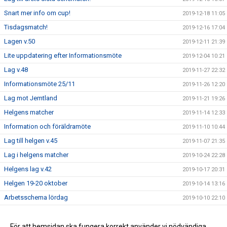
Snart mer info om cup!
2019-12-18 11:05
Tisdagsmatch!
2019-12-16 17:04
Lagen v.50
2019-12-11 21:39
Lite uppdatering efter Informationsmöte
2019-12-04 10:21
Lag v.48
2019-11-27 22:32
Informationsmöte 25/11
2019-11-26 12:20
Lag mot Jemtland
2019-11-21 19:26
Helgens matcher
2019-11-14 12:33
Information och föräldramöte
2019-11-10 10:44
Lag till helgen v.45
2019-11-07 21:35
Lag i helgens matcher
2019-10-24 22:28
Helgens lag v.42
2019-10-17 20:31
Helgen 19-20 oktober
2019-10-14 13:16
Arbetsschema lördag
2019-10-10 22:10
Information + träningsgrupper oktober
2019-10-08 07:29
Match mot Klockarberget f-04
För att hemsidan ska fungera korrekt använder vi nödvändiga
2019-10-03 21:57