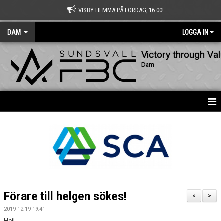
VISBY HEMMA PÅ LÖRDAG, 16:00!
DAM
LOGGA IN
Victory through Va
Dam
HEM
NYHETER
KALENDER
MATCHER
Förare till helgen sökes!
<
>
TRUPPEN
2019-12-19 19:41
Hej!