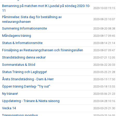
Bemanning på matchen mot IK Ljusdal på söndag 2020-10-
2020-10-03 19:15
11
Påminnelse: Sista dag för beställning av
2020-08-23 10:07
restaurangchansen
Summering Informationsmöte
2020-08-20 08:38
Måndagens träning
2020-08-17 09:45
Status & Informationsmöte
2020-08-14 21:14
Försäljning av Restaurangchansen och föreningsrullen
2020-08-07 09:47
Strandstädning denna vecka!
2020-07-21 12:05
Sommarstatus & Stöd
2020-06-22 20:33
Status Träning och Lagbygge!
2020-05-25 21:28
Årets Strandstädning - Dam & Herr
2020-05-19 17:50
Öppen träning Damlag- "Try out"
2020-05-18 13:55
Ny tränare!
2020-05-06 21:23
Uppdatering - Tränare & Nästa säsong
2020-04-28 10:16
Vecka 14
2020-03-29 21:30
Träningsstopp inomhus
2020-03-25 16:05