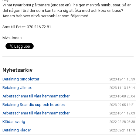
DOKUMENT
Vi har tyvärr brist på tränare (endast en) i helgen men två minibussar. Så är
det någon förälder som kan tänka sig att åka med och köra en buss?
Annars behöver vi två personbilar som följer med.
BILDGALLERI
Sms till Peter: 070-216 72 81
KONTAKT
Mvh Jonas
BETALNINGSINFORMATION
Nyhetsarkiv
Betalning bingolotter
2023-12-11 10:39
Betalning Ullmax
2023-11-13 13:14
Arbetsschema till våra hemmamatcher
2023-10-08 20:04
Betalning Scandic cup och hoodies
2023-09-05 14:21
Arbetsschema till våra hemmamatcher
2022-10-11 19:03
Klädansvarig
2022-02-28 06:38
Betalning Kläder
2022-02-21 11:19