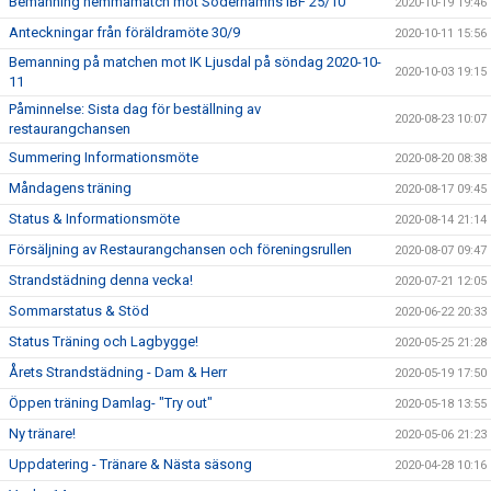
Bemanning hemmamatch mot Söderhamns IBF 25/10
2020-10-19 19:46
Anteckningar från föräldramöte 30/9
2020-10-11 15:56
Bemanning på matchen mot IK Ljusdal på söndag 2020-10-
2020-10-03 19:15
11
Påminnelse: Sista dag för beställning av
2020-08-23 10:07
restaurangchansen
Summering Informationsmöte
2020-08-20 08:38
Måndagens träning
2020-08-17 09:45
Status & Informationsmöte
2020-08-14 21:14
Försäljning av Restaurangchansen och föreningsrullen
2020-08-07 09:47
Strandstädning denna vecka!
2020-07-21 12:05
Sommarstatus & Stöd
2020-06-22 20:33
Status Träning och Lagbygge!
2020-05-25 21:28
Årets Strandstädning - Dam & Herr
2020-05-19 17:50
Öppen träning Damlag- "Try out"
2020-05-18 13:55
Ny tränare!
2020-05-06 21:23
Uppdatering - Tränare & Nästa säsong
2020-04-28 10:16