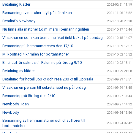
Betalning Kläder
2022-02-21 11:19
Bemanning av matcher - fyll på när ni kan
2021-11-06 16:52
Betalinfo Newbody
2021-10-28 20:10
Nu finns alla matcher t.o.m. mars i bemanningsfilen
2021-10-17 16:44
Vi saknar en som kan bemanna fiket (inkl baka) på söndag
2021-10-15 14:07
Bemanning till hemmamatchen den 17/10
2021-10-09 17:57
Milkostnad 4 kr milen för bortamatcher
2021-10-02 15:32
En chaufför saknas till Falun nu på lördag 9/10
2021-10-02 15:11
Betalning av kläder
2021-09-29 21:58
Betalning för hotell 350 kr och resa 200 kr till Uppsala
2021-09-29 18:51
Vi saknar en person till sekretariatet nu på lördag
2021-09-29 18:45
Bemanning på lördag den 2/10
2021-09-27 14:44
Newbody...igen
2021-09-27 14:12
Newbody
2021-09-24 13:56
Bemanning av hemmamatcher och chaufförer till
2021-09-24 07:42
bortamatcher