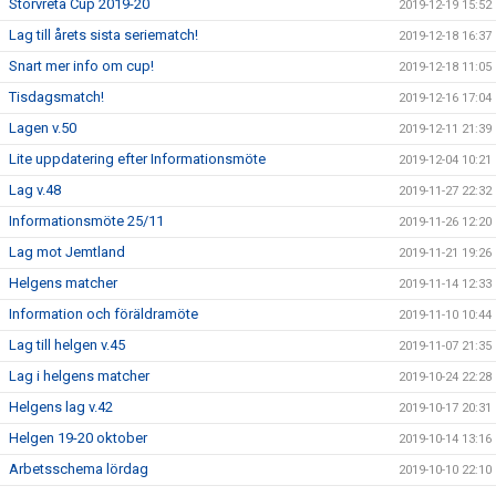
Storvreta Cup 2019-20
2019-12-19 15:52
Lag till årets sista seriematch!
2019-12-18 16:37
Snart mer info om cup!
2019-12-18 11:05
Tisdagsmatch!
2019-12-16 17:04
Lagen v.50
2019-12-11 21:39
Lite uppdatering efter Informationsmöte
2019-12-04 10:21
Lag v.48
2019-11-27 22:32
Informationsmöte 25/11
2019-11-26 12:20
Lag mot Jemtland
2019-11-21 19:26
Helgens matcher
2019-11-14 12:33
Information och föräldramöte
2019-11-10 10:44
Lag till helgen v.45
2019-11-07 21:35
Lag i helgens matcher
2019-10-24 22:28
Helgens lag v.42
2019-10-17 20:31
Helgen 19-20 oktober
2019-10-14 13:16
Arbetsschema lördag
2019-10-10 22:10