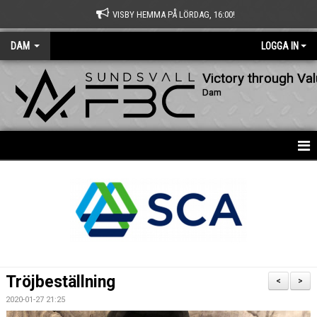
VISBY HEMMA PÅ LÖRDAG, 16:00!
DAM
LOGGA IN
Victory through Va
Dam
HEM
NYHETER
KALENDER
MATCHER
Tröjbeställning
<
>
TRUPPEN
2020-01-27 21:25