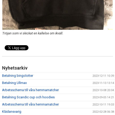
Tröjan som vi skickat en kallelse om ikväll.
Nyhetsarkiv
Betalning bingolotter
2023-12-11 10:39
Betalning Ullmax
2023-11-13 13:14
Arbetsschema till våra hemmamatcher
2023-10-08 20:04
Betalning Scandic cup och hoodies
2023-09-05 14:21
Arbetsschema till våra hemmamatcher
2022-10-11 19:03
Klädansvarig
2022-02-28 06:38