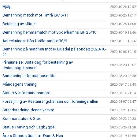
Hjälp
2020-10-26 19:52
Bemanning match mot Timrå IBC 6/11
2020-10-25 19:17
Betalning av kläder
2020-10-25 14:00
Bemanning hemmamatch mot Söderhamns IBF 25/10
2020-10-19 19:46
Anteckningar från föräldramöte 30/9
2020-10-11 15:56
Bemanning på matchen mot IK Ljusdal på söndag 2020-10-
2020-10-03 19:15
11
Påminnelse: Sista dag för beställning av
2020-08-23 10:07
restaurangchansen
Summering Informationsmöte
2020-08-20 08:38
Måndagens träning
2020-08-17 09:45
Status & Informationsmöte
2020-08-14 21:14
Försäljning av Restaurangchansen och föreningsrullen
2020-08-07 09:47
Strandstädning denna vecka!
2020-07-21 12:05
Sommarstatus & Stöd
2020-06-22 20:33
Status Träning och Lagbygge!
2020-05-25 21:28
Årets Strandstädning - Dam & Herr
2020-05-19 17:50