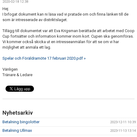
2020-02-18 12:38
DOKUMENT
Hej
I bifogat dokument kan ni läsa vad vi pratade om och finna länken till de
BILDGALLERI
som är intresserade av distriktslaget.
KONTAKT
Tillägg till dokumentet var att Eva Krigsman berättade att arbetet med Coop
Cup fortsätter och information kommer inom kort. Cupen ska genomföras.
Vi kommer också skicka ut en intresseanmälan för att se om vi har
BETALNINGSINFORMATION
möjlighet att anmäla ett lag.
Spelar och Föräldramöte 17 februari 2020.pdf »
Vänligen
Tränare & Ledare
Nyhetsarkiv
Betalning bingolotter
2023-12-11 10:39
Betalning Ullmax
2023-11-13 13:14