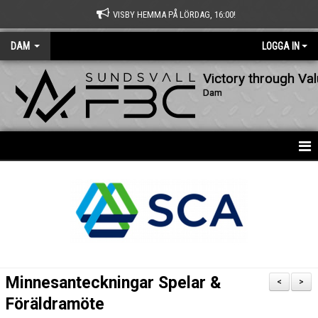
VISBY HEMMA PÅ LÖRDAG, 16:00!
DAM
LOGGA IN
Victory through Va
Dam
HEM
NYHETER
KALENDER
MATCHER
Minnesanteckningar Spelar &
<
>
TRUPPEN
Föräldramöte