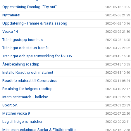
Öppen träning Damlag- "Try out"
2020-05-18 13:55
Ny tränare!
2020-05-06 21:23
Uppdatering - Tränare & Nästa säsong
2020-04-28 10:16
Vecka 14
2020-03-29 21:30
Träningsstopp inomhus
2020-03-25 16:05
Träningar och status framåt
2020-03-22 21:02
Träningar och spelarutveckling för f-2005
2020-03-15 16:50
Återbetalning roadtrip
2020-03-15 10:35
Inställd Roadtrip och matcher!
2020-03-13 10:40
Roadtrip relaterat till Coronavirus
2020-03-11 08:24
Betalning för helgens roadtrip
2020-03-10 22:17
Intern seriematch + kallelse
2020-03-09 22:39
Sportlov!
2020-03-01 20:39
Matcher vecka 9
2020-02-27 22:20
Lag till helgens matcher
2020-02-20 22:41
Minnesanteckningar Spelar & Föräldramöte
2020-02-18 12:38