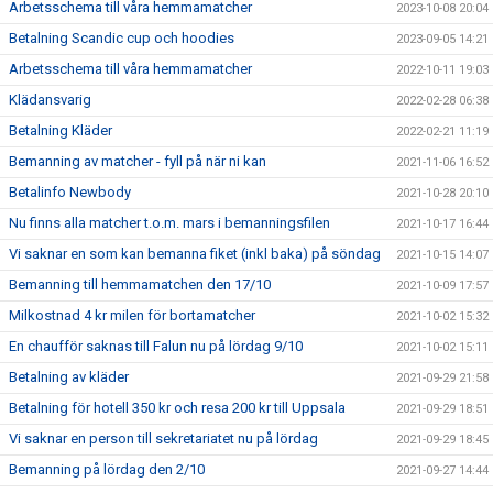
Arbetsschema till våra hemmamatcher
2023-10-08 20:04
Betalning Scandic cup och hoodies
2023-09-05 14:21
Arbetsschema till våra hemmamatcher
2022-10-11 19:03
Klädansvarig
2022-02-28 06:38
Betalning Kläder
2022-02-21 11:19
Bemanning av matcher - fyll på när ni kan
2021-11-06 16:52
Betalinfo Newbody
2021-10-28 20:10
Nu finns alla matcher t.o.m. mars i bemanningsfilen
2021-10-17 16:44
Vi saknar en som kan bemanna fiket (inkl baka) på söndag
2021-10-15 14:07
Bemanning till hemmamatchen den 17/10
2021-10-09 17:57
Milkostnad 4 kr milen för bortamatcher
2021-10-02 15:32
En chaufför saknas till Falun nu på lördag 9/10
2021-10-02 15:11
Betalning av kläder
2021-09-29 21:58
Betalning för hotell 350 kr och resa 200 kr till Uppsala
2021-09-29 18:51
Vi saknar en person till sekretariatet nu på lördag
2021-09-29 18:45
Bemanning på lördag den 2/10
2021-09-27 14:44