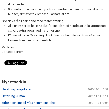
dina händer.
Stanna hemma när du är sjuk för att undvika att smitta människor på
bussen, ditt arbete eller när du är nära andra
Specifika råd i samband med match/träning
Alla undviker att hälsa/tacka för match med handslag. Alla uppmanas
att vara extra noga med handhygienen
Känner ni av en förkylning eller influensaliknande symtom så stanna
hemma från träning och match
Vänligen
Jonas Boström
Nyhetsarkiv
Betalning bingolotter
2023-12-11 10:39
Betalning Ullmax
2023-11-13 13:14
Arbetsschema till våra hemmamatcher
2023-10-08 20:04