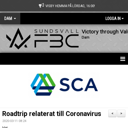
VISBY HEMMA PÅ LÖRDAG, 16:00!
DAM
LOGGA IN
Victory through Va
Dam
HEM
NYHETER
KALENDER
MATCHER
Roadtrip relaterat till Coronavirus
<
>
TRUPPEN
2020-03-11 08:24
Hej