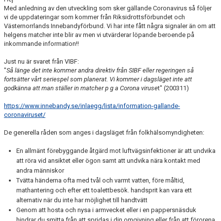
DOKUMENT
Med anledning av den utveckling som sker gällande Coronavirus så följer
vi de uppdateringar som kommer från Riksidrottsförbundet och
Västernorrlands Innebandyförbund. Vi har inte fått några signaler än om att
BILDGALLERI
helgens matcher inte blir av men vi utvärderar löpande beroende på
inkommande information!!
KONTAKT
Just nu är svaret från VIBF:
BETALNINGSINFORMATION
"
Så länge det inte kommer andra direktiv från SIBF eller regeringen så
fortsätter vårt seriespel som planerat.
Vi kommer i dagsläget inte att
godkänna att man ställer in matcher p g a Corona viruse
t" (200311)
https://www.innebandy.se/inlaegg/lista/information-gallande-
coronaviruset/
De generella råden som anges i dagsläget från folkhälsomyndigheten:
En allmänt förebyggande åtgärd mot luftvägsinfektioner är att undvika
att röra vid ansiktet eller ögon samt att undvika nära kontakt med
andra människor
Tvätta händerna ofta med tvål och varmt vatten, före måltid,
mathantering och efter ett toalettbesök. handsprit kan vara ett
alternativ när du inte har möjlighet till handtvätt
Genom att hosta och nysa i armvecket eller i en pappersnäsduk
hindrar du smitta från att spridas i din omgivning eller från att förorena