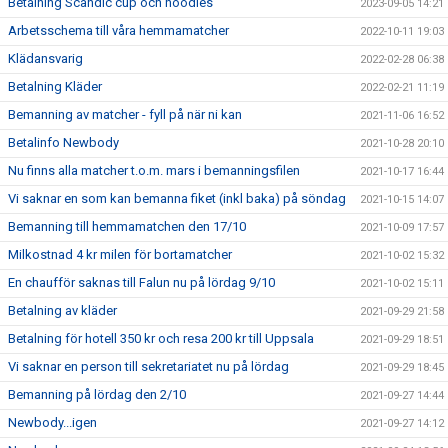
Betalning Scandic cup och hoodies
2023-09-05 14:21
Arbetsschema till våra hemmamatcher
2022-10-11 19:03
Klädansvarig
2022-02-28 06:38
Betalning Kläder
2022-02-21 11:19
Bemanning av matcher - fyll på när ni kan
2021-11-06 16:52
Betalinfo Newbody
2021-10-28 20:10
Nu finns alla matcher t.o.m. mars i bemanningsfilen
2021-10-17 16:44
Vi saknar en som kan bemanna fiket (inkl baka) på söndag
2021-10-15 14:07
Bemanning till hemmamatchen den 17/10
2021-10-09 17:57
Milkostnad 4 kr milen för bortamatcher
2021-10-02 15:32
En chaufför saknas till Falun nu på lördag 9/10
2021-10-02 15:11
Betalning av kläder
2021-09-29 21:58
Betalning för hotell 350 kr och resa 200 kr till Uppsala
2021-09-29 18:51
Vi saknar en person till sekretariatet nu på lördag
2021-09-29 18:45
Bemanning på lördag den 2/10
2021-09-27 14:44
Newbody...igen
2021-09-27 14:12