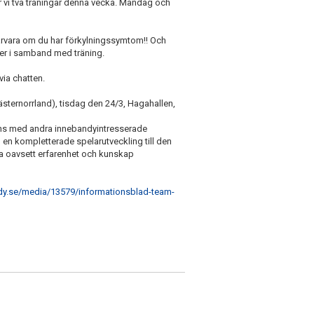
er vi två träningar denna vecka. Måndag och
rvara om du har förkylningssymtom!! Och
ler i samband med träning.
ia chatten.
Västernorrland), tisdag den 24/3, Hagahallen,
mans med andra innebandyintresserade
 en kompletterade spelarutveckling till den
la oavsett erfarenhet och kunskap
dy.se/media/13579/informationsblad-team-