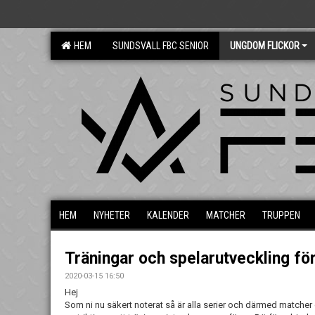
HEM
SUNDSVALL FBC SENIOR
UNGDOM FLICKOR
HEM
NYHETER
KALENDER
MATCHER
TRUPPEN
Träningar och spelarutveckling fö
2020-03-15 16:50
Hej
Som ni nu säkert noterat så är alla serier och därmed matcher 