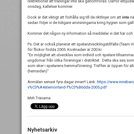
restriktioner att träningar inte ska genomföras. Därför erbjud
onsdag, kallelser kommer.
Dock är det viktigt att förhålla sig till de riktlinjer om att
inte
nä
sedan följer vi de tidigare anvisningarna kring hygien som gäl
Kommer det någon ny information så meddelar vi det här och v
Ps. Det är också planerat ett spelarutvecklingstillfälle (Team 
för flickor födda 2005. Kostnaden är 200 kr.
"En möjlighet att utvecklas som individ och spelare tillsam
ungdomar från olika föreningar i distriktet. Detta ska ses som
som sker i spelarens hemmaförening. Träffen är öppen för al
(hemsidan)"
Anmälan senast fyra dagar innan!! Länk:
https://www.inneban
v%C3%A4sternorrland-f%C3%B6dda-2005.pdf
Mvh Tränarna
Nyhetsarkiv