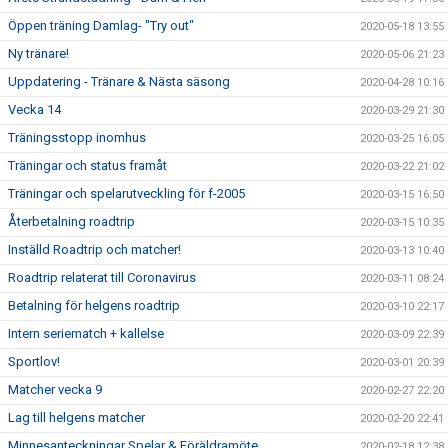
Öppen träning Damlag- "Try out"
2020-05-18 13:55
Ny tränare!
2020-05-06 21:23
Uppdatering - Tränare & Nästa säsong
2020-04-28 10:16
Vecka 14
2020-03-29 21:30
Träningsstopp inomhus
2020-03-25 16:05
Träningar och status framåt
2020-03-22 21:02
Träningar och spelarutveckling för f-2005
2020-03-15 16:50
Återbetalning roadtrip
2020-03-15 10:35
Inställd Roadtrip och matcher!
2020-03-13 10:40
Roadtrip relaterat till Coronavirus
2020-03-11 08:24
Betalning för helgens roadtrip
2020-03-10 22:17
Intern seriematch + kallelse
2020-03-09 22:39
Sportlov!
2020-03-01 20:39
Matcher vecka 9
2020-02-27 22:20
Lag till helgens matcher
2020-02-20 22:41
Minnesanteckningar Spelar & Föräldramöte
2020-02-18 12:38