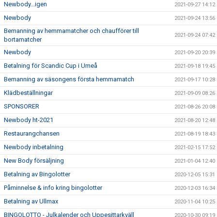
Newbody...igen
2021-09-27 14:12
Newbody
2021-09-24 13:56
Bemanning av hemmamatcher och chaufförer till
2021-09-24 07:42
bortamatcher
Newbody
2021-09-20 20:39
Betalning för Scandic Cup i Umeå
2021-09-18 19:45
Bemanning av säsongens första hemmamatch
2021-09-17 10:28
Klädbeställningar
2021-09-09 08:26
SPONSORER
2021-08-26 20:08
Newbody ht-2021
2021-08-20 12:48
Restaurangchansen
2021-08-19 18:43
Newbody inbetalning
2021-02-15 17:52
New Body försäljning
2021-01-04 12:40
Betalning av Bingolotter
2020-12-05 15:31
Påminnelse & info kring bingolotter
2020-12-03 16:34
Betalning av Ullmax
2020-11-04 10:25
BINGOLOTTO - Julkalender och Uppesittarkväll
2020-10-30 09:19