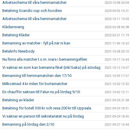
Arbetsschema till våra hemmamatcher
2023-10-08 20:04
Betalning Scandic cup och hoodies
2023-09-05 14:21
Arbetsschema till våra hemmamatcher
2022-10-11 19:03
Klädansvarig
2022-02-28 06:38
Betalning Kläder
2022-02-21 11:19
Bemanning av matcher - fyll på när ni kan
2021-11-06 16:52
Betalinfo Newbody
2021-10-28 20:10
Nu finns alla matcher t.o.m. mars i bemanningsfilen
2021-10-17 16:44
Vi saknar en som kan bemanna fiket (inkl baka) på söndag
2021-10-15 14:07
Bemanning till hemmamatchen den 17/10
2021-10-09 17:57
Milkostnad 4 kr milen för bortamatcher
2021-10-02 15:32
En chaufför saknas till Falun nu på lördag 9/10
2021-10-02 15:11
Betalning av kläder
2021-09-29 21:58
Betalning för hotell 350 kr och resa 200 kr till Uppsala
2021-09-29 18:51
Vi saknar en person till sekretariatet nu på lördag
2021-09-29 18:45
Bemanning på lördag den 2/10
2021-09-27 14:44