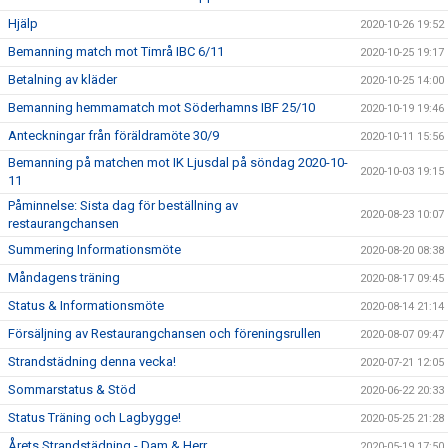
Hjälp
2020-10-26 19:52
Bemanning match mot Timrå IBC 6/11
2020-10-25 19:17
Betalning av kläder
2020-10-25 14:00
Bemanning hemmamatch mot Söderhamns IBF 25/10
2020-10-19 19:46
Anteckningar från föräldramöte 30/9
2020-10-11 15:56
Bemanning på matchen mot IK Ljusdal på söndag 2020-10-
2020-10-03 19:15
11
Påminnelse: Sista dag för beställning av
2020-08-23 10:07
restaurangchansen
Summering Informationsmöte
2020-08-20 08:38
Måndagens träning
2020-08-17 09:45
Status & Informationsmöte
2020-08-14 21:14
Försäljning av Restaurangchansen och föreningsrullen
2020-08-07 09:47
Strandstädning denna vecka!
2020-07-21 12:05
Sommarstatus & Stöd
2020-06-22 20:33
Status Träning och Lagbygge!
2020-05-25 21:28
Årets Strandstädning - Dam & Herr
2020-05-19 17:50