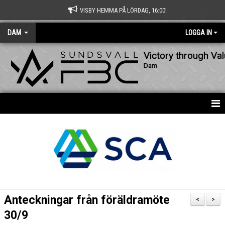
VISBY HEMMA PÅ LÖRDAG, 16:00!
DAM
LOGGA IN
Victory through Va
Dam
HEM
NYHETER
KALENDER
MATCHER
Anteckningar från föräldramöte
<
>
TRUPPEN
30/9