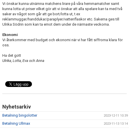
Vi önskar kunna utnämna matchens lirare på våra hemmamatcher samt
kunna lotta ut priser vilket gör att vi önskar att alla spelare kan ta med två
saker av något som går att ge bort/lotta ut, t.ex
reklammuggar/handdukar/paraplyer/vattenflaskor etc. Sakerna ges till
Ulrika Södrin som kan ta emot dem under de närmaste veckorna.
Ekonomi
Vi återkommer med budget och ekonomi när vi har fått siffrorna klara för
oss.
Ha det gott
Ulrika, Lotta, Eva och Anna
Nyhetsarkiv
Betalning bingolotter
2023-12-11 10:39
Betalning Ullmax
2023-11-13 13:14