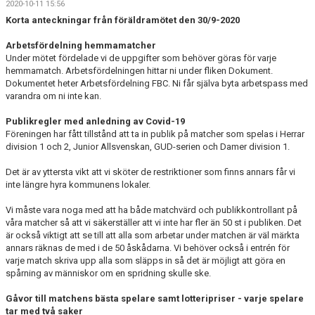
2020-10-11 15:56
DOKUMENT
Korta anteckningar från föräldramötet den 30/9-2020
BILDGALLERI
Arbetsfördelning hemmamatcher
Under mötet fördelade vi de uppgifter som behöver göras för varje
KONTAKT
hemmamatch. Arbetsfördelningen hittar ni under fliken Dokument.
Dokumentet heter Arbetsfördelning FBC. Ni får själva byta arbetspass med
varandra om ni inte kan.
BETALNINGSINFORMATION
Publikregler med anledning av Covid-19
Föreningen har fått tillstånd att ta in publik på matcher som spelas i Herrar
division 1 och 2, Junior Allsvenskan, GUD-serien och Damer division 1.
Det är av yttersta vikt att vi sköter de restriktioner som finns annars får vi
inte längre hyra kommunens lokaler.
Vi måste vara noga med att ha både matchvärd och publikkontrollant på
våra matcher så att vi säkerställer att vi inte har fler än 50 st i publiken. Det
är också viktigt att se till att alla som arbetar under matchen är väl märkta
annars räknas de med i de 50 åskådarna. Vi behöver också i entrén för
varje match skriva upp alla som släpps in så det är möjligt att göra en
spårning av människor om en spridning skulle ske.
Gåvor till matchens bästa spelare samt lotteripriser - varje spelare
tar med två saker