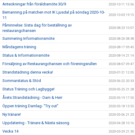
Anteckningar från föräldramöte 30/9
2020-10-11 15:56
Bemanning på matchen mot IK Ljusdal på söndag 2020-10-
2020-10-03 19:15
11
Påminnelse: Sista dag för beställning av
2020-08-23 10:07
restaurangchansen
Summering Informationsmöte
2020-08-20 08:38
Måndagens träning
2020-08-17 09:45
Status & Informationsmöte
2020-08-14 21:14
Försäljning av Restaurangchansen och föreningsrullen
2020-08-07 09:47
Strandstädning denna vecka!
2020-07-21 12:05
Sommarstatus & Stöd
2020-06-22 20:33
Status Träning och Lagbygge!
2020-05-25 21:28
Årets Strandstädning - Dam & Herr
2020-05-19 17:50
Öppen träning Damlag- "Try out"
2020-05-18 13:55
Ny tränare!
2020-05-06 21:23
Uppdatering - Tränare & Nästa säsong
2020-04-28 10:16
Vecka 14
2020-03-29 21:30