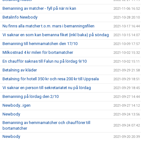
Bemanning av matcher - fyll på när ni kan
2021-11-06 16:52
Betalinfo Newbody
2021-10-28 20:10
Nu finns alla matcher t.o.m. mars i bemanningsfilen
2021-10-17 16:44
Vi saknar en som kan bemanna fiket (inkl baka) på söndag
2021-10-15 14:07
Bemanning till hemmamatchen den 17/10
2021-10-09 17:57
Milkostnad 4 kr milen för bortamatcher
2021-10-02 15:32
En chaufför saknas till Falun nu på lördag 9/10
2021-10-02 15:11
Betalning av kläder
2021-09-29 21:58
Betalning för hotell 350 kr och resa 200 kr till Uppsala
2021-09-29 18:51
Vi saknar en person till sekretariatet nu på lördag
2021-09-29 18:45
Bemanning på lördag den 2/10
2021-09-27 14:44
Newbody...igen
2021-09-27 14:12
Newbody
2021-09-24 13:56
Bemanning av hemmamatcher och chaufförer till
2021-09-24 07:42
bortamatcher
Newbody
2021-09-20 20:39