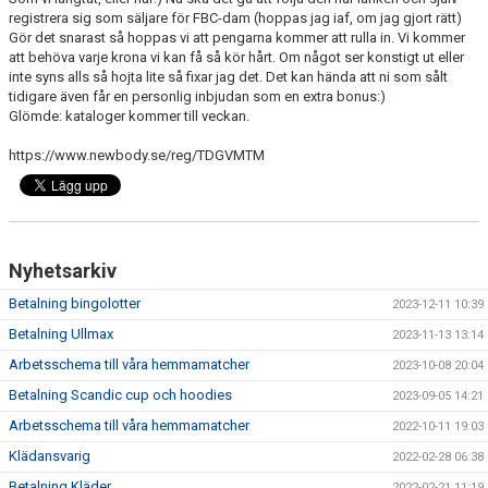
DOKUMENT
registrera sig som säljare för FBC-dam (hoppas jag iaf, om jag gjort rätt)
Gör det snarast så hoppas vi att pengarna kommer att rulla in. Vi kommer
att behöva varje krona vi kan få så kör hårt. Om något ser konstigt ut eller
BILDGALLERI
inte syns alls så hojta lite så fixar jag det. Det kan hända att ni som sålt
tidigare även får en personlig inbjudan som en extra bonus:)
KONTAKT
Glömde: kataloger kommer till veckan.
BETALNINGSINFORMATION
https://www.newbody.se/reg/TDGVMTM
Nyhetsarkiv
Betalning bingolotter
2023-12-11 10:39
Betalning Ullmax
2023-11-13 13:14
Arbetsschema till våra hemmamatcher
2023-10-08 20:04
Betalning Scandic cup och hoodies
2023-09-05 14:21
Arbetsschema till våra hemmamatcher
2022-10-11 19:03
Klädansvarig
2022-02-28 06:38
Betalning Kläder
2022-02-21 11:19