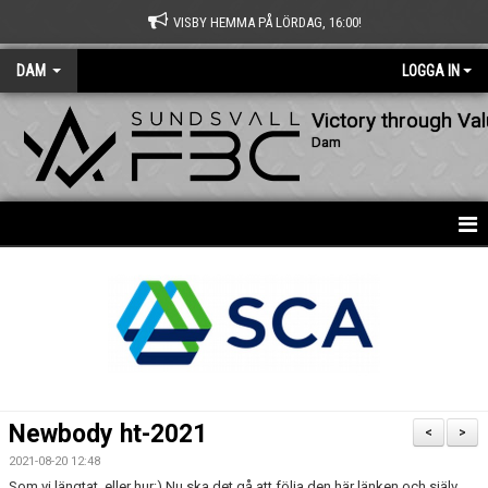
VISBY HEMMA PÅ LÖRDAG, 16:00!
DAM
LOGGA IN
Victory through Va
Dam
HEM
NYHETER
KALENDER
MATCHER
Newbody ht-2021
<
>
TRUPPEN
2021-08-20 12:48
Som vi längtat, eller hur:) Nu ska det gå att följa den här länken och själv