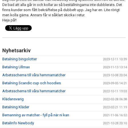
DOKUMENT
De bad att alla går in och kollar av så beställningarna inte dubblerats. Det
finns kunder som fått bekräftelse på dubbelt upp. Jag har en. Lite rörigt
men kolla gärna. Annars får vi såklart skicka i retur.
BILDGALLERI
Heja på!!
KONTAKT
BETALNINGSINFORMATION
Nyhetsarkiv
Betalning bingolotter
2023-12-11 10:39
Betalning Ullmax
2023-11-13 13:14
Arbetsschema till våra hemmamatcher
2023-10-08 20:04
Betalning Scandic cup och hoodies
2023-09-05 14:21
Arbetsschema till våra hemmamatcher
2022-10-11 19:03
Klädansvarig
2022-02-28 06:38
Betalning Kläder
2022-02-21 11:19
Bemanning av matcher - fyll på när ni kan
2021-11-06 16:52
Betalinfo Newbody
2021-10-28 20:10