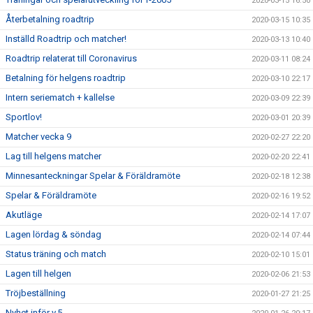
2020-03-15 16:50
Återbetalning roadtrip
2020-03-15 10:35
Inställd Roadtrip och matcher!
2020-03-13 10:40
Roadtrip relaterat till Coronavirus
2020-03-11 08:24
Betalning för helgens roadtrip
2020-03-10 22:17
Intern seriematch + kallelse
2020-03-09 22:39
Sportlov!
2020-03-01 20:39
Matcher vecka 9
2020-02-27 22:20
Lag till helgens matcher
2020-02-20 22:41
Minnesanteckningar Spelar & Föräldramöte
2020-02-18 12:38
Spelar & Föräldramöte
2020-02-16 19:52
Akutläge
2020-02-14 17:07
Lagen lördag & söndag
2020-02-14 07:44
Status träning och match
2020-02-10 15:01
Lagen till helgen
2020-02-06 21:53
Tröjbeställning
2020-01-27 21:25
Nyhet inför v.5