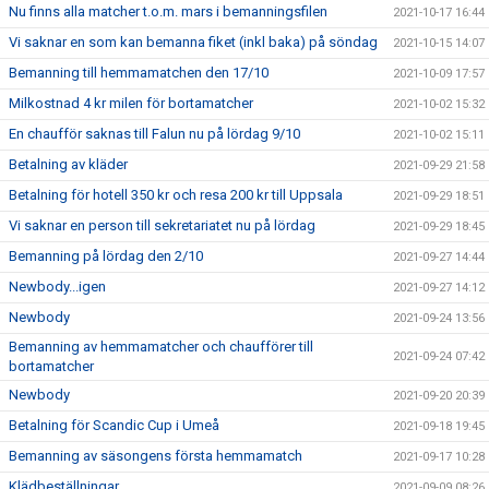
Nu finns alla matcher t.o.m. mars i bemanningsfilen
2021-10-17 16:44
Vi saknar en som kan bemanna fiket (inkl baka) på söndag
2021-10-15 14:07
Bemanning till hemmamatchen den 17/10
2021-10-09 17:57
Milkostnad 4 kr milen för bortamatcher
2021-10-02 15:32
En chaufför saknas till Falun nu på lördag 9/10
2021-10-02 15:11
Betalning av kläder
2021-09-29 21:58
Betalning för hotell 350 kr och resa 200 kr till Uppsala
2021-09-29 18:51
Vi saknar en person till sekretariatet nu på lördag
2021-09-29 18:45
Bemanning på lördag den 2/10
2021-09-27 14:44
Newbody...igen
2021-09-27 14:12
Newbody
2021-09-24 13:56
Bemanning av hemmamatcher och chaufförer till
2021-09-24 07:42
bortamatcher
Newbody
2021-09-20 20:39
Betalning för Scandic Cup i Umeå
2021-09-18 19:45
Bemanning av säsongens första hemmamatch
2021-09-17 10:28
Klädbeställningar
2021-09-09 08:26