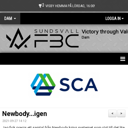
VISBY HEMMA PÅ LÖRDAG, 16:00!
DAM
LOGGA IN
Victory through Va
Dam
HEM
NYHETER
KALENDER
MATCHER
Newbody...igen
<
>
TRUPPEN
2021-09-27 14:12
Jag fick precis ett samtal från Newbody kring systemet som rört till det lite.