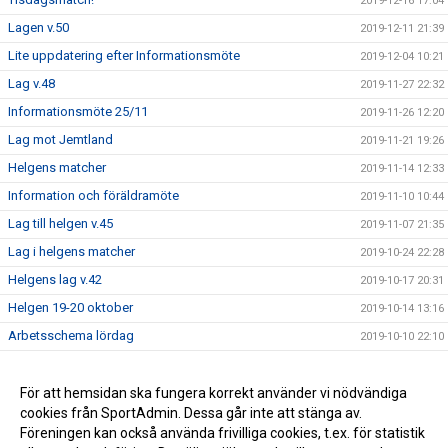
2019-12-16 17:04
Lagen v.50
2019-12-11 21:39
Lite uppdatering efter Informationsmöte
2019-12-04 10:21
Lag v.48
2019-11-27 22:32
Informationsmöte 25/11
2019-11-26 12:20
Lag mot Jemtland
2019-11-21 19:26
Helgens matcher
2019-11-14 12:33
Information och föräldramöte
2019-11-10 10:44
Lag till helgen v.45
2019-11-07 21:35
Lag i helgens matcher
2019-10-24 22:28
Helgens lag v.42
2019-10-17 20:31
Helgen 19-20 oktober
2019-10-14 13:16
Arbetsschema lördag
2019-10-10 22:10
Information + träningsgrupper oktober
2019-10-08 07:29
Match mot Klockarberget f-04
För att hemsidan ska fungera korrekt använder vi nödvändiga
2019-10-03 21:57
cookies från SportAdmin. Dessa går inte att stänga av.
V.39
2019-09-21 10:53
Föreningen kan också använda frivilliga cookies, t.ex. för statistik