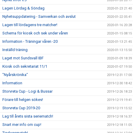
2020-01-26 20:17
Lagen Lördag & Söndag
2020-01-23 21:40
Nyhetsuppdatering - Samverkan och avslut
2020-01-22 05:41
Lagen till lördagens tre matcher!
2020-01-16 20:28
Schema för kiosk och sek under våren
2020-01-15 08:15
Information - Träningar våren -20
2020-01-13 21:45
Inställd träning
2020-01-13 15:50
Laget mot Sundsvall IBF
2020-01-09 18:39
Kiosk och sekretariat 11/1
2020-01-07 19:50
"Nyårskrönika"
2019-12-31 17:00
Information
2019-12-30 18:42
Storvreta Cup - Logi & Bussar
2019-12-26 18:23
Förare till helgen sökes!
2019-12-19 19:41
Storvreta Cup 2019-20
2019-12-19 15:52
Lag till årets sista seriematch!
2019-12-18 16:37
Snart mer info om cup!
2019-12-18 11:05
Tisdagsmatch!