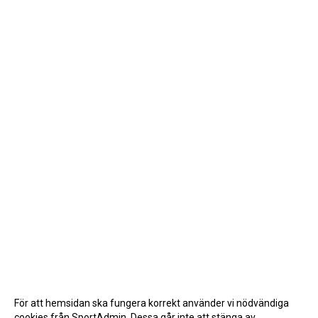
För att hemsidan ska fungera korrekt använder vi nödvändiga
cookies från SportAdmin. Dessa går inte att stänga av.