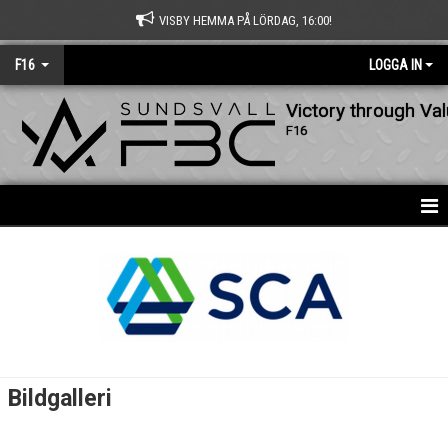
VISBY HEMMA PÅ LÖRDAG, 16:00!
F16
LOGGA IN
Victory through Va
F16
HEM
NYHETER
KALENDER
MATCHER
Bildgalleri
TRUPPEN