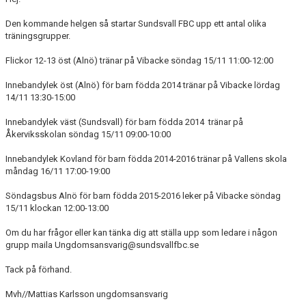
DOKUMENT
Den kommande helgen så startar Sundsvall FBC upp ett antal olika
träningsgrupper.
MATCHER
Flickor 12-13 öst (Alnö) tränar på Vibacke söndag 15/11 11:00-12:00
INTRESSEANMÄLAN
Innebandylek öst (Alnö) för barn födda 2014 tränar på Vibacke lördag
LÄNKAR
14/11 13:30-15:00
Innebandylek väst (Sundsvall) för barn födda 2014 tränar på
SARGVAKTSCHEMA
Åkerviksskolan söndag 15/11 09:00-10:00
FÖRENINGSPRODUKTEN
Innebandylek Kovland för barn födda 2014-2016 tränar på Vallens skola
måndag 16/11 17:00-19:00
MEDLEMSKAP
Söndagsbus Alnö för barn födda 2015-2016 leker på Vibacke söndag
15/11 klockan 12:00-13:00
Om du har frågor eller kan tänka dig att ställa upp som ledare i någon
grupp maila Ungdomsansvarig@sundsvallfbc.se
Tack på förhand.
Mvh//Mattias Karlsson ungdomsansvarig