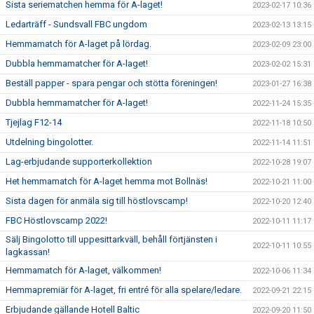
Sista seriematchen hemma för A-laget!
2023-02-17 10:36
Ledarträff - Sundsvall FBC ungdom
2023-02-13 13:15
Hemmamatch för A-laget på lördag.
2023-02-09 23:00
Dubbla hemmamatcher för A-laget!
2023-02-02 15:31
Beställ papper - spara pengar och stötta föreningen!
2023-01-27 16:38
Dubbla hemmamatcher för A-laget!
2022-11-24 15:35
Tjejlag F12-14
2022-11-18 10:50
Utdelning bingolotter.
2022-11-14 11:51
Lag-erbjudande supporterkollektion
2022-10-28 19:07
Het hemmamatch för A-laget hemma mot Bollnäs!
2022-10-21 11:00
Sista dagen för anmäla sig till höstlovscamp!
2022-10-20 12:40
FBC Höstlovscamp 2022!
2022-10-11 11:17
Sälj Bingolotto till uppesittarkväll, behåll förtjänsten i
2022-10-11 10:55
lagkassan!
Hemmamatch för A-laget, välkommen!
2022-10-06 11:34
Hemmapremiär för A-laget, fri entré för alla spelare/ledare.
2022-09-21 22:15
Erbjudande gällande Hotell Baltic
2022-09-20 11:50