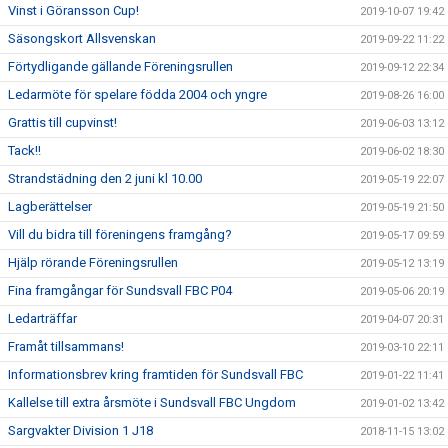
Vinst i Göransson Cup!
2019-10-07 19:42
Säsongskort Allsvenskan
2019-09-22 11:22
Förtydligande gällande Föreningsrullen
2019-09-12 22:34
Ledarmöte för spelare födda 2004 och yngre
2019-08-26 16:00
Grattis till cupvinst!
2019-06-03 13:12
Tack!!
2019-06-02 18:30
Strandstädning den 2 juni kl 10.00
2019-05-19 22:07
Lagberättelser
2019-05-19 21:50
Vill du bidra till föreningens framgång?
2019-05-17 09:59
Hjälp rörande Föreningsrullen
2019-05-12 13:19
Fina framgångar för Sundsvall FBC P04
2019-05-06 20:19
Ledarträffar
2019-04-07 20:31
Framåt tillsammans!
2019-03-10 22:11
Informationsbrev kring framtiden för Sundsvall FBC
2019-01-22 11:41
Kallelse till extra årsmöte i Sundsvall FBC Ungdom
2019-01-02 13:42
Sargvakter Division 1 J18
2018-11-15 13:02