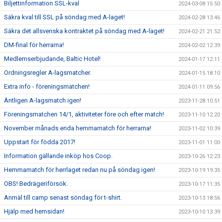
Biljettinformation SSL-kval
2024-03-08 15:50
Säkra kval till SSL på söndag med A-laget!
2024-02-28 13:46
Säkra det allsvenska kontraktet på söndag med A-laget!
2024-02-21 21:52
DM-final för herrarna!
2024-02-02 12:39
Medlemserbjudande, Baltic Hotel!
2024-01-17 12:11
Ordningsregler A-lagsmatcher.
2024-01-15 18:10
Extra info - föreningsmatchen!
2024-01-11 09:56
Äntligen A-lagsmatch igen!
2023-11-28 10:51
Föreningsmatchen 14/1, aktiviteter före och efter match!
2023-11-10 12:20
November månads enda hemmamatch för herrarna!
2023-11-02 10:39
Uppstart för födda 2017!
2023-11-01 11:00
Information gällande inköp hos Coop.
2023-10-26 12:23
Hemmamatch för herrlaget redan nu på söndag igen!
2023-10-19 19:35
OBS! Bedrägeriförsök.
2023-10-17 11:35
Anmäl till camp senast söndag för t-shirt.
2023-10-13 18:56
Hjälp med hemsidan!
2023-10-10 13:39