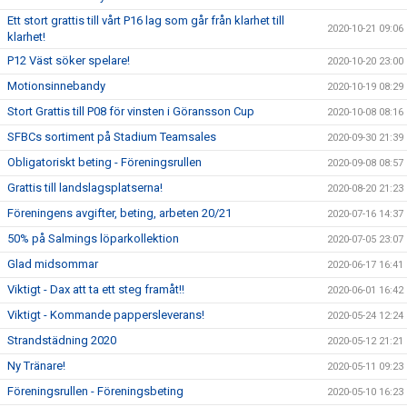
Ett stort grattis till vårt P16 lag som går från klarhet till
2020-10-21 09:06
klarhet!
P12 Väst söker spelare!
2020-10-20 23:00
Motionsinnebandy
2020-10-19 08:29
Stort Grattis till P08 för vinsten i Göransson Cup
2020-10-08 08:16
SFBCs sortiment på Stadium Teamsales
2020-09-30 21:39
Obligatoriskt beting - Föreningsrullen
2020-09-08 08:57
Grattis till landslagsplatserna!
2020-08-20 21:23
Föreningens avgifter, beting, arbeten 20/21
2020-07-16 14:37
50% på Salmings löparkollektion
2020-07-05 23:07
Glad midsommar
2020-06-17 16:41
Viktigt - Dax att ta ett steg framåt!!
2020-06-01 16:42
Viktigt - Kommande pappersleverans!
2020-05-24 12:24
Strandstädning 2020
2020-05-12 21:21
Ny Tränare!
2020-05-11 09:23
Föreningsrullen - Föreningsbeting
2020-05-10 16:23