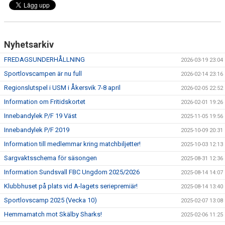
Nyhetsarkiv
FREDAGSUNDERHÅLLNING
2026-03-19 23:04
Sportlovscampen är nu full
2026-02-14 23:16
Regionslutspel i USM i Åkersvik 7-8 april
2026-02-05 22:52
Information om Fritidskortet
2026-02-01 19:26
Innebandylek P/F 19 Väst
2025-11-05 19:56
Innebandylek P/F 2019
2025-10-09 20:31
Information till medlemmar kring matchbiljetter!
2025-10-03 12:13
Sargvaktsschema för säsongen
2025-08-31 12:36
Information Sundsvall FBC Ungdom 2025/2026
2025-08-14 14:07
Klubbhuset på plats vid A-lagets seriepremiär!
2025-08-14 13:40
Sportlovscamp 2025 (Vecka 10)
2025-02-07 13:08
Hemmamatch mot Skälby Sharks!
2025-02-06 11:25