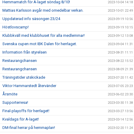
Hemmamatch för A-laget söndag 8/10!
2023-10-04 14:18
Mattias Karlsson avgår med omedelbar verkan.
2023-10-01 22:49
Uppdaterad info säsongen 23/24
2023-09-19 10:56
Höstlovscamp!
2023-09-19 10:15
Klubbkväll med klubbhuset för alla medlemmar!
2023-09-12 13:08
Svenska cupen mot IBK Dalen för herrlaget.
2023-09-04 11:31
Information från styrelsen
2023-08-31 11:11
Restaurangchansen
2023-08-22 15:52
Restaurangchansen
2023-08-09 21:39
Träningstider utskickade
2023-07-20 11:42
Viktor Hammarstedt återvänder
2023-07-05 23:23
Årsmöte
2023-06-02 23:30
Supporterresa!
2023-03-30 11:38
Final-playoffs för herrlaget!
2023-03-27 13:56
Kvaldags för A-laget!
2023-03-14 12:56
DM-final herrar på hemmaplan!
2023-02-20 11:24