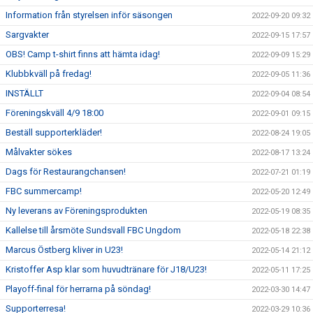
Information från styrelsen inför säsongen
2022-09-20 09:32
Sargvakter
2022-09-15 17:57
OBS! Camp t-shirt finns att hämta idag!
2022-09-09 15:29
Klubbkväll på fredag!
2022-09-05 11:36
INSTÄLLT
2022-09-04 08:54
Föreningskväll 4/9 18:00
2022-09-01 09:15
Beställ supporterkläder!
2022-08-24 19:05
Målvakter sökes
2022-08-17 13:24
Dags för Restaurangchansen!
2022-07-21 01:19
FBC summercamp!
2022-05-20 12:49
Ny leverans av Föreningsprodukten
2022-05-19 08:35
Kallelse till årsmöte Sundsvall FBC Ungdom
2022-05-18 22:38
Marcus Östberg kliver in U23!
2022-05-14 21:12
Kristoffer Asp klar som huvudtränare för J18/U23!
2022-05-11 17:25
Playoff-final för herrarna på söndag!
2022-03-30 14:47
Supporterresa!
2022-03-29 10:36