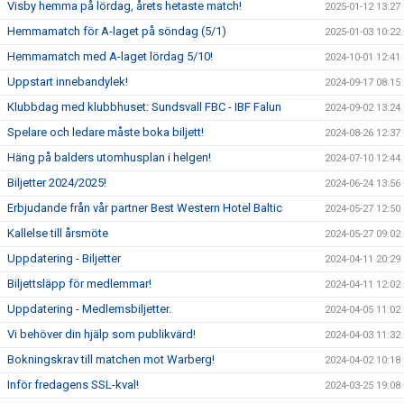
Visby hemma på lördag, årets hetaste match!
2025-01-12 13:27
Hemmamatch för A-laget på söndag (5/1)
2025-01-03 10:22
Hemmamatch med A-laget lördag 5/10!
2024-10-01 12:41
Uppstart innebandylek!
2024-09-17 08:15
Klubbdag med klubbhuset: Sundsvall FBC - IBF Falun
2024-09-02 13:24
Spelare och ledare måste boka biljett!
2024-08-26 12:37
Häng på balders utomhusplan i helgen!
2024-07-10 12:44
Biljetter 2024/2025!
2024-06-24 13:56
Erbjudande från vår partner Best Western Hotel Baltic
2024-05-27 12:50
Kallelse till årsmöte
2024-05-27 09:02
Uppdatering - Biljetter
2024-04-11 20:29
Biljettsläpp för medlemmar!
2024-04-11 12:02
Uppdatering - Medlemsbiljetter.
2024-04-05 11:02
Vi behöver din hjälp som publikvärd!
2024-04-03 11:32
Bokningskrav till matchen mot Warberg!
2024-04-02 10:18
Inför fredagens SSL-kval!
2024-03-25 19:08