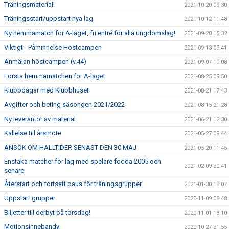
Träningsmaterial!
2021-10-20 09:30
Träningsstart/uppstart nya lag
2021-10-12 11:48
Ny hemmamatch för A-laget, fri entré för alla ungdomslag!
2021-09-28 15:32
Viktigt - Påminnelse Höstcampen
2021-09-13 09:41
Anmälan höstcampen (v.44)
2021-09-07 10:08
Första hemmamatchen för A-laget
2021-08-25 09:50
Klubbdagar med Klubbhuset
2021-08-21 17:43
Avgifter och beting säsongen 2021/2022
2021-08-15 21:28
Ny leverantör av material
2021-06-21 12:30
Kallelse till årsmöte
2021-05-27 08:44
ANSÖK OM HALLTIDER SENAST DEN 30 MAJ
2021-05-20 11:45
Enstaka matcher för lag med spelare födda 2005 och
2021-02-09 20:41
senare
Återstart och fortsatt paus för träningsgrupper
2021-01-30 18:07
Uppstart grupper
2020-11-09 08:48
Biljetter till derbyt på torsdag!
2020-11-01 13:10
Motionsinnebandy
2020-10-27 21:55