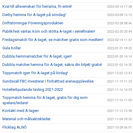
Kval till allsvenskan för herrarna, fri entré!
2022-03-14 17:58
Derby hemma för A-laget på söndag!
2022-03-08 15:15
Driftstörningar Föreningsprodukten
2022-02-28 08:46
Publikfest väntar, kom och stötta A-laget i seriefinalen!
2022-02-20 20:44
Fredagsmatch för A-laget, se matchen gratis som medlem!
2022-02-14 11:47
Gula bollar
2022-01-21 18:20
Dubbla hemmamatcher för A-laget, igen!
2022-01-20 14:14
Dubbla matcher hemma för A-laget, säkra din biljett gratis!
2022-01-02 14:35
Toppmatch igen för A-laget på lördag!
2021-12-02 12:47
Sundsvall FBC investerar i förbättrad arenaupplevelse.
2021-11-19 11:23
Hotellerbjudande tävling 2021-2022
2021-11-16 14:59
Toppmatch hemma för A-laget, gratis för dig som
2021-11-16 11:00
spelare/ledare!
Kontakt med A-lagen
2021-11-12 15:58
Material och målvaktskläder.
2021-11-04 09:50
Flicklag ALNÖ
2021-10-28 06:01