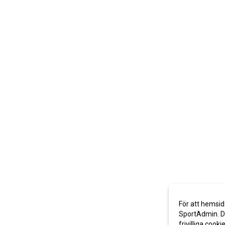
För att hemsid
SportAdmin. De
frivilliga cooki