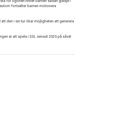
 för ögonen finner barnen sådan glädje i
essutom fortsätter barnen motionera
tt den i sin tur ökar möjligheten att generera
ngen är att spela i SSL senast 2025 på såväl