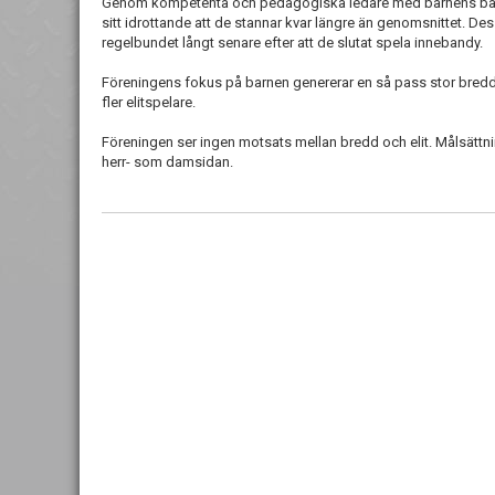
Genom kompetenta och pedagogiska ledare med barnens bästa
sitt idrottande att de stannar kvar längre än genomsnittet. D
regelbundet långt senare efter att de slutat spela innebandy.
Föreningens fokus på barnen genererar en så pass stor bredd a
fler elitspelare.
Föreningen ser ingen motsats mellan bredd och elit. Målsättni
herr- som damsidan.