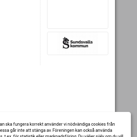
an ska fungera korrekt använder vi nödvändiga cookies från
ssa går inte att stänga av. Föreningen kan också använda
es, t.ex. för statistik eller marknadsföring. Du väljer själv om du vill