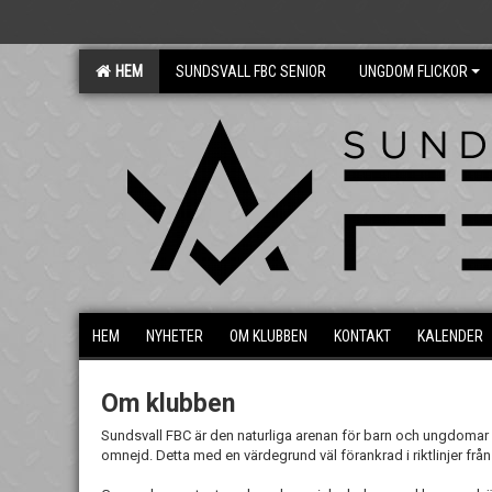
HEM
SUNDSVALL FBC SENIOR
UNGDOM FLICKOR
HEM
NYHETER
OM KLUBBEN
KONTAKT
KALENDER
Om klubben
Sundsvall FBC är den naturliga arenan för barn och ungdomar 
omnejd. Detta med en värdegrund väl förankrad i riktlinjer från