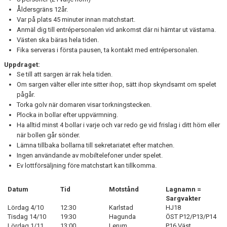
DOKUMENT
Åldersgräns 12år.
Var på plats 45 minuter innan matchstart.
MATCHER
Anmäl dig till entrépersonalen vid ankomst där ni hämtar ut västarna.
Västen ska bäras hela tiden.
INTRESSEANMÄLAN
Fika serveras i första pausen, ta kontakt med entrépersonalen.
Uppdraget:
LÄNKAR
Se till att sargen är rak hela tiden.
Om sargen välter eller inte sitter ihop, sätt ihop skyndsamt om spelet
SARGVAKTSCHEMA
pågår.
Torka golv när domaren visar torkningstecken.
Plocka in bollar efter uppvärmning.
FÖRENINGSPRODUKTEN
Ha alltid minst 4 bollar i varje och var redo ge vid frislag i ditt hörn eller
när bollen går sönder.
MEDLEMSKAP
Lämna tillbaka bollarna till sekretariatet efter matchen.
Ingen användande av mobiltelefoner under spelet.
Ev lottförsäljning före matchstart kan tillkomma.
Datum
Tid
Motstånd
Lagnamn =
Sargvakter
Lördag 4/10
12:30
Karlstad
HJ18
Tisdag 14/10
19:30
Hagunda
ÖST P12/P13/P14
Lördag 1/11
13:00
Lerum
P16 Väst