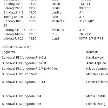
Söndag 23/11
16:00
Dalen
F13-F14
Lördag 29/11
13:00
Sirius
ÖST P15
Söndag 21/12
13:00
Lindås
U14
Tisdag 6/1-26
13:00
Bele
U14
Söndag 18/1-
18:00
Västerås
U17? Bytt?
26
Lördag 24/1-26
12:30
Vetlanda
U16
Lördag 14/2-26
12:30
RIG
P16 Väst
Lördag 7/3-26
13:30
Lund
ÖST P12/P13/P14
Kontraktpersoner lag:
Lagnamn:
Kontakt:
Sundsvall FBC Ungdom P16 Öst
Karl Backsell
Sundsvall FBC Ungdom P15 Öst
Anna Asplund
Sundsvall FBC Ungdom P12/P13/P14 Öst
Niklas Vängber
Sundsvall FBC U P16 Väst
Madelene Ahl
Sundsvall FBC Ungdom F13-14
Emelie Fahland
Sundsvall FBC Ungdom U14
Martin Bestdal
Sundsvall FBC Ungdom U16
Fredrik Öberg