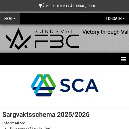
VISBY HEMMA PÅ LÖRDAG, 16:00!
HEM
LOGGA IN
Victory through Va
HEM
NYHETER
OM KLUBBEN
KONTAKT
Sargvaktsschema 2025/2026
KALENDER
Information:
8 personer (2 i varje hörn)