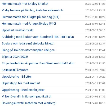
Hemmamatch mot Skälby Sharks!
2025-02-06 11:25
Visby hemma på lördag, årets hetaste match!
2025-01-12 13:27
Hemmamatch för A-laget på söndag (5/1)
2025-01-03 10:22
Hemmamatch med A-laget lördag 5/10!
2024-10-01 12:41
Uppstart innebandylek!
2024-09-17 08:15
Klubbdag med klubbhuset: Sundsvall FBC - IBF Falun
2024-09-02 13:24
Spelare och ledare måste boka biljett!
2024-08-26 12:37
Häng på balders utomhusplan i helgen!
2024-07-10 12:44
Biljetter 2024/2025!
2024-06-24 13:56
Erbjudande från vår partner Best Western Hotel Baltic
2024-05-27 12:50
Kallelse till årsmöte
2024-05-27 09:02
Uppdatering - Biljetter
2024-04-11 20:29
Biljettsläpp för medlemmar!
2024-04-11 12:02
Uppdatering - Medlemsbiljetter.
2024-04-05 11:02
Vi behöver din hjälp som publikvärd!
2024-04-03 11:32
Bokningskrav till matchen mot Warberg!
2024-04-02 10:18