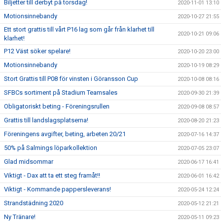
Biljetter till derbyt på torsdag!
2020-11-01 13:10
Motionsinnebandy
2020-10-27 21:55
Ett stort grattis till vårt P16 lag som går från klarhet till
2020-10-21 09:06
klarhet!
P12 Väst söker spelare!
2020-10-20 23:00
Motionsinnebandy
2020-10-19 08:29
Stort Grattis till P08 för vinsten i Göransson Cup
2020-10-08 08:16
SFBCs sortiment på Stadium Teamsales
2020-09-30 21:39
Obligatoriskt beting - Föreningsrullen
2020-09-08 08:57
Grattis till landslagsplatserna!
2020-08-20 21:23
Föreningens avgifter, beting, arbeten 20/21
2020-07-16 14:37
50% på Salmings löparkollektion
2020-07-05 23:07
Glad midsommar
2020-06-17 16:41
Viktigt - Dax att ta ett steg framåt!!
2020-06-01 16:42
Viktigt - Kommande pappersleverans!
2020-05-24 12:24
Strandstädning 2020
2020-05-12 21:21
Ny Tränare!
2020-05-11 09:23