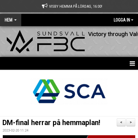
VISBY HEMMA PÅ LÖRDAG, 16:00!
HEM
LOGGA IN
Victory through Va
HEM
NYHETER
OM KLUBBEN
KONTAKT
DM-final herrar på hemmaplan!
<
>
KALENDER
2023-02-20 11:24