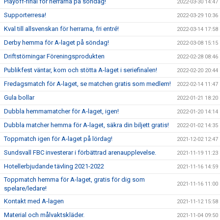
Playoff-final för herrarna på söndag!
2022-03-30 14:47
Supporterresa!
2022-03-29 10:36
Kval till allsvenskan för herrarna, fri entré!
2022-03-14 17:58
Derby hemma för A-laget på söndag!
2022-03-08 15:15
Driftstörningar Föreningsprodukten
2022-02-28 08:46
Publikfest väntar, kom och stötta A-laget i seriefinalen!
2022-02-20 20:44
Fredagsmatch för A-laget, se matchen gratis som medlem!
2022-02-14 11:47
Gula bollar
2022-01-21 18:20
Dubbla hemmamatcher för A-laget, igen!
2022-01-20 14:14
Dubbla matcher hemma för A-laget, säkra din biljett gratis!
2022-01-02 14:35
Toppmatch igen för A-laget på lördag!
2021-12-02 12:47
Sundsvall FBC investerar i förbättrad arenaupplevelse.
2021-11-19 11:23
Hotellerbjudande tävling 2021-2022
2021-11-16 14:59
Toppmatch hemma för A-laget, gratis för dig som
2021-11-16 11:00
spelare/ledare!
Kontakt med A-lagen
2021-11-12 15:58
Material och målvaktskläder.
2021-11-04 09:50