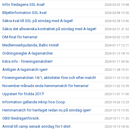
Inför fredagens SSL-kval!
2024-03-25 19:08
Biljettinformation SSL-kval
2024-03-08 15:50
Säkra kval till SSL på söndag med A-laget!
2024-02-28 13:46
Säkra det allsvenska kontraktet på söndag med A-laget!
2024-02-21 21:52
DM-final för herrarna!
2024-02-02 12:39
Medlemserbjudande, Baltic Hotel!
2024-01-17 12:11
Ordningsregler A-lagsmatcher.
2024-01-15 18:10
Extra info - föreningsmatchen!
2024-01-11 09:56
Äntligen A-lagsmatch igen!
2023-11-28 10:51
Föreningsmatchen 14/1, aktiviteter före och efter match!
2023-11-10 12:20
November månads enda hemmamatch för herrarna!
2023-11-02 10:39
Uppstart för födda 2017!
2023-11-01 11:00
Information gällande inköp hos Coop.
2023-10-26 12:23
Hemmamatch för herrlaget redan nu på söndag igen!
2023-10-19 19:35
OBS! Bedrägeriförsök.
2023-10-17 11:35
Anmäl till camp senast söndag för t-shirt.
2023-10-13 18:56