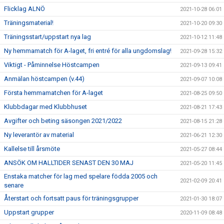
Flicklag ALNÖ
2021-10-28 06:01
Träningsmaterial!
2021-10-20 09:30
Träningsstart/uppstart nya lag
2021-10-12 11:48
Ny hemmamatch för A-laget, fri entré för alla ungdomslag!
2021-09-28 15:32
Viktigt - Påminnelse Höstcampen
2021-09-13 09:41
Anmälan höstcampen (v.44)
2021-09-07 10:08
Första hemmamatchen för A-laget
2021-08-25 09:50
Klubbdagar med Klubbhuset
2021-08-21 17:43
Avgifter och beting säsongen 2021/2022
2021-08-15 21:28
Ny leverantör av material
2021-06-21 12:30
Kallelse till årsmöte
2021-05-27 08:44
ANSÖK OM HALLTIDER SENAST DEN 30 MAJ
2021-05-20 11:45
Enstaka matcher för lag med spelare födda 2005 och
2021-02-09 20:41
senare
Återstart och fortsatt paus för träningsgrupper
2021-01-30 18:07
Uppstart grupper
2020-11-09 08:48