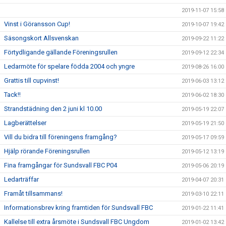
2019-11-07 15:58
Vinst i Göransson Cup!
2019-10-07 19:42
Säsongskort Allsvenskan
2019-09-22 11:22
Förtydligande gällande Föreningsrullen
2019-09-12 22:34
Ledarmöte för spelare födda 2004 och yngre
2019-08-26 16:00
Grattis till cupvinst!
2019-06-03 13:12
Tack!!
2019-06-02 18:30
Strandstädning den 2 juni kl 10.00
2019-05-19 22:07
Lagberättelser
2019-05-19 21:50
Vill du bidra till föreningens framgång?
2019-05-17 09:59
Hjälp rörande Föreningsrullen
2019-05-12 13:19
Fina framgångar för Sundsvall FBC P04
2019-05-06 20:19
Ledarträffar
2019-04-07 20:31
Framåt tillsammans!
2019-03-10 22:11
Informationsbrev kring framtiden för Sundsvall FBC
2019-01-22 11:41
Kallelse till extra årsmöte i Sundsvall FBC Ungdom
2019-01-02 13:42