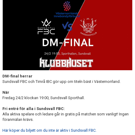
DOKUMENT
MATCHER
INTRESSEANMÄLAN
LÄNKAR
SARGVAKTSCHEMA
FÖRENINGSPRODUKTEN
DM-final herrar
Sundsvall FBC och Timrå IBC gör upp om titeln bäst i Västernorrland.
MEDLEMSKAP
När
Fredag 24/2 klockan 19:00, Sundsvall Sporthall.
Fri entré för alla i Sundsvall FBC:
Alla aktiva spelare och ledare går in gratis på matchen som vanligt! Ingen
föranmälan krävs.
Här köper du biljett om du inte är aktiv i Sundsvall FBC.