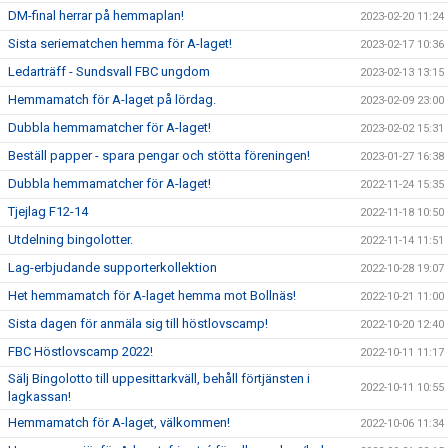
DM-final herrar på hemmaplan!
2023-02-20 11:24
Sista seriematchen hemma för A-laget!
2023-02-17 10:36
Ledarträff - Sundsvall FBC ungdom
2023-02-13 13:15
Hemmamatch för A-laget på lördag.
2023-02-09 23:00
Dubbla hemmamatcher för A-laget!
2023-02-02 15:31
Beställ papper - spara pengar och stötta föreningen!
2023-01-27 16:38
Dubbla hemmamatcher för A-laget!
2022-11-24 15:35
Tjejlag F12-14
2022-11-18 10:50
Utdelning bingolotter.
2022-11-14 11:51
Lag-erbjudande supporterkollektion
2022-10-28 19:07
Het hemmamatch för A-laget hemma mot Bollnäs!
2022-10-21 11:00
Sista dagen för anmäla sig till höstlovscamp!
2022-10-20 12:40
FBC Höstlovscamp 2022!
2022-10-11 11:17
Sälj Bingolotto till uppesittarkväll, behåll förtjänsten i
2022-10-11 10:55
lagkassan!
Hemmamatch för A-laget, välkommen!
2022-10-06 11:34