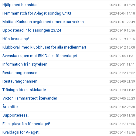
Hjälp med hemsidan!
2023-10-10 13:39
Hemmamatch för A-laget söndag 8/10!
2023-10-04 14:18
Mattias Karlsson avgår med omedelbar verkan.
2023-10-01 22:49
Uppdaterad info säsongen 23/24
2023-09-19 10:56
Höstlovscamp!
2023-09-19 10:15
Klubbkväll med klubbhuset för alla medlemmar!
2023-09-12 13:08
Svenska cupen mot IBK Dalen för herrlaget.
2023-09-04 11:31
Information från styrelsen
2023-08-31 11:11
Restaurangchansen
2023-08-22 15:52
Restaurangchansen
2023-08-09 21:39
Träningstider utskickade
2023-07-20 11:42
Viktor Hammarstedt återvänder
2023-07-05 23:23
Årsmöte
2023-06-02 23:30
Supporterresa!
2023-03-30 11:38
Final-playoffs för herrlaget!
2023-03-27 13:56
Kvaldags för A-laget!
2023-03-14 12:56