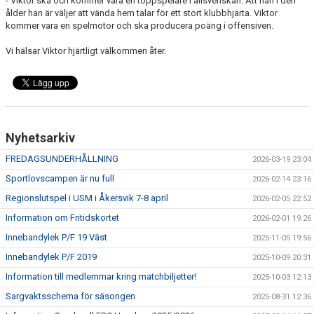
- Viktor ska och kommer vara en toppspelare i allsvenskan. Att han i den
ålder han är väljer att vända hem talar för ett stort klubbhjärta. Viktor
kommer vara en spelmotor och ska producera poäng i offensiven.
Vi hälsar Viktor hjärtligt välkommen åter.
Nyhetsarkiv
FREDAGSUNDERHÅLLNING
2026-03-19 23:04
Sportlovscampen är nu full
2026-02-14 23:16
Regionslutspel i USM i Åkersvik 7-8 april
2026-02-05 22:52
Information om Fritidskortet
2026-02-01 19:26
Innebandylek P/F 19 Väst
2025-11-05 19:56
Innebandylek P/F 2019
2025-10-09 20:31
Information till medlemmar kring matchbiljetter!
2025-10-03 12:13
Sargvaktsschema för säsongen
2025-08-31 12:36