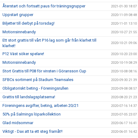
Återstart och fortsatt paus för träningsgrupper
2021-01-30 18:07
Uppstart grupper
2020-11-09 08:48
Biljetter till derbyt på torsdag!
2020-11-01 13:10
Motionsinnebandy
2020-10-27 21:55
Ett stort grattis till vårt P16 lag som går från klarhet till
2020-10-21 09:06
klarhet!
P12 Väst söker spelare!
2020-10-20 23:00
Motionsinnebandy
2020-10-19 08:29
Stort Grattis till P08 för vinsten i Göransson Cup
2020-10-08 08:16
SFBCs sortiment på Stadium Teamsales
2020-09-30 21:39
Obligatoriskt beting - Föreningsrullen
2020-09-08 08:57
Grattis till landslagsplatserna!
2020-08-20 21:23
Föreningens avgifter, beting, arbeten 20/21
2020-07-16 14:37
50% på Salmings löparkollektion
2020-07-05 23:07
Glad midsommar
2020-06-17 16:41
Viktigt - Dax att ta ett steg framåt!!
2020-06-01 16:42