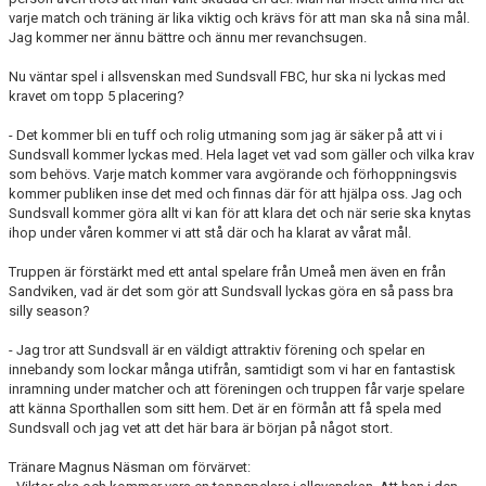
varje match och träning är lika viktig och krävs för att man ska nå sina mål.
Jag kommer ner ännu bättre och ännu mer revanchsugen.
Nu väntar spel i allsvenskan med Sundsvall FBC, hur ska ni lyckas med
kravet om topp 5 placering?
- Det kommer bli en tuff och rolig utmaning som jag är säker på att vi i
Sundsvall kommer lyckas med. Hela laget vet vad som gäller och vilka krav
som behövs. Varje match kommer vara avgörande och förhoppningsvis
kommer publiken inse det med och finnas där för att hjälpa oss. Jag och
Sundsvall kommer göra allt vi kan för att klara det och när serie ska knytas
ihop under våren kommer vi att stå där och ha klarat av vårat mål.
Truppen är förstärkt med ett antal spelare från Umeå men även en från
Sandviken, vad är det som gör att Sundsvall lyckas göra en så pass bra
silly season?
- Jag tror att Sundsvall är en väldigt attraktiv förening och spelar en
innebandy som lockar många utifrån, samtidigt som vi har en fantastisk
inramning under matcher och att föreningen och truppen får varje spelare
att känna Sporthallen som sitt hem. Det är en förmån att få spela med
Sundsvall och jag vet att det här bara är början på något stort.
Tränare Magnus Näsman om förvärvet: