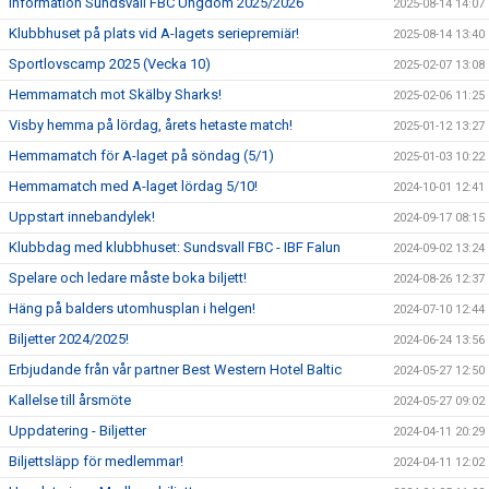
Information Sundsvall FBC Ungdom 2025/2026
2025-08-14 14:07
Klubbhuset på plats vid A-lagets seriepremiär!
2025-08-14 13:40
Sportlovscamp 2025 (Vecka 10)
2025-02-07 13:08
Hemmamatch mot Skälby Sharks!
2025-02-06 11:25
Visby hemma på lördag, årets hetaste match!
2025-01-12 13:27
Hemmamatch för A-laget på söndag (5/1)
2025-01-03 10:22
Hemmamatch med A-laget lördag 5/10!
2024-10-01 12:41
Uppstart innebandylek!
2024-09-17 08:15
Klubbdag med klubbhuset: Sundsvall FBC - IBF Falun
2024-09-02 13:24
Spelare och ledare måste boka biljett!
2024-08-26 12:37
Häng på balders utomhusplan i helgen!
2024-07-10 12:44
Biljetter 2024/2025!
2024-06-24 13:56
Erbjudande från vår partner Best Western Hotel Baltic
2024-05-27 12:50
Kallelse till årsmöte
2024-05-27 09:02
Uppdatering - Biljetter
2024-04-11 20:29
Biljettsläpp för medlemmar!
2024-04-11 12:02