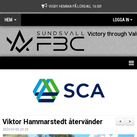
VISBY HEMMA PÅ LÖRDAG, 16:00!
HEM
LOGGA IN
Victory through Va
HEM
NYHETER
OM KLUBBEN
KONTAKT
Viktor Hammarstedt återvänder
<
>
KALENDER
2023-07-05 23:23