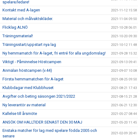
spelare/ledare!
Kontakt med A-lagen
2021-11-12 15:58
Material och målvaktskläder.
2021-11-04 09:50
Flicklag ALNÖ
2021-10-28 06:01
Träningsmaterial!
2021-10-20 09:30
Träningsstart/uppstart nya lag
2021-10-12 11:48
Ny hemmamatch för A-laget, fri entré för alla ungdomslag!
2021-09-28 15:32
Viktigt - Påminnelse Höstcampen
2021-09-13 09:41
Anmälan höstcampen (v.44)
2021-09-07 10:08
Första hemmamatchen för A-laget
2021-08-25 09:50
Klubbdagar med Klubbhuset
2021-08-21 17:43
Avgifter och beting säsongen 2021/2022
2021-08-15 21:28
Ny leverantör av material
2021-06-21 12:30
Kallelse till årsmöte
2021-05-27 08:44
ANSÖK OM HALLTIDER SENAST DEN 30 MAJ
2021-05-20 11:45
Enstaka matcher för lag med spelare födda 2005 och
2021-02-09 20:41
senare