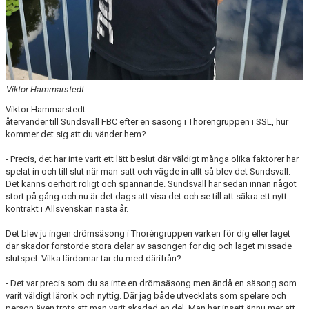
Viktor Hammarstedt
Viktor Hammarstedt
återvänder till Sundsvall FBC efter en säsong i Thorengruppen i SSL, hur
kommer det sig att du vänder hem?
- Precis, det har inte varit ett lätt beslut där väldigt många olika faktorer har
spelat in och till slut när man satt och vägde in allt så blev det Sundsvall.
Det känns oerhört roligt och spännande. Sundsvall har sedan innan något
stort på gång och nu är det dags att visa det och se till att säkra ett nytt
kontrakt i Allsvenskan nästa år.
Det blev ju ingen drömsäsong i Thoréngruppen varken för dig eller laget
där skador förstörde stora delar av säsongen för dig och laget missade
slutspel. Vilka lärdomar tar du med därifrån?
- Det var precis som du sa inte en drömsäsong men ändå en säsong som
varit väldigt lärorik och nyttig. Där jag både utvecklats som spelare och
person även trots att man varit skadad en del. Man har insett ännu mer att