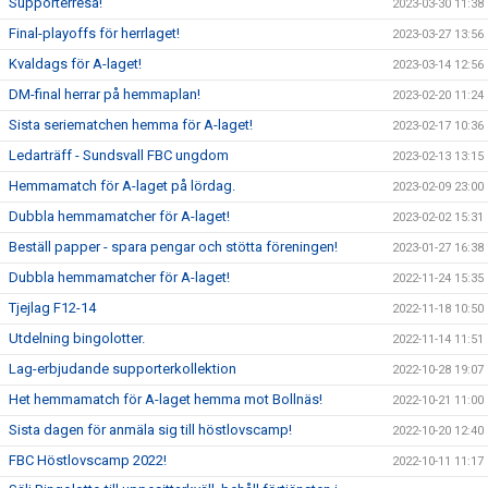
Supporterresa!
2023-03-30 11:38
Final-playoffs för herrlaget!
2023-03-27 13:56
Kvaldags för A-laget!
2023-03-14 12:56
DM-final herrar på hemmaplan!
2023-02-20 11:24
Sista seriematchen hemma för A-laget!
2023-02-17 10:36
Ledarträff - Sundsvall FBC ungdom
2023-02-13 13:15
Hemmamatch för A-laget på lördag.
2023-02-09 23:00
Dubbla hemmamatcher för A-laget!
2023-02-02 15:31
Beställ papper - spara pengar och stötta föreningen!
2023-01-27 16:38
Dubbla hemmamatcher för A-laget!
2022-11-24 15:35
Tjejlag F12-14
2022-11-18 10:50
Utdelning bingolotter.
2022-11-14 11:51
Lag-erbjudande supporterkollektion
2022-10-28 19:07
Het hemmamatch för A-laget hemma mot Bollnäs!
2022-10-21 11:00
Sista dagen för anmäla sig till höstlovscamp!
2022-10-20 12:40
FBC Höstlovscamp 2022!
2022-10-11 11:17