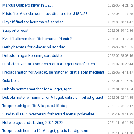
Marcus Östberg kliver in U23!
2022-05-14 21:12
Kristoffer Asp klar som huvudtränare för J18/U23!
2022-05-11 17:25
Playoff-final för herrarna på söndag!
2022-03-30 14:47
Supporterresa!
2022-03-29 10:36
Kval till allsvenskan för herrarna, fri entré!
2022-03-14 17:58
Derby hemma för A-laget på söndag!
2022-03-08 15:15
Driftstörningar Föreningsprodukten
2022-02-28 08:46
Publikfest väntar, kom och stötta A-laget i seriefinalen!
2022-02-20 20:44
Fredagsmatch för A-laget, se matchen gratis som medlem!
2022-02-14 11:47
Gula bollar
2022-01-21 18:20
Dubbla hemmamatcher för A-laget, igen!
2022-01-20 14:14
Dubbla matcher hemma för A-laget, säkra din biljett gratis!
2022-01-02 14:35
Toppmatch igen för A-laget på lördag!
2021-12-02 12:47
Sundsvall FBC investerar i förbättrad arenaupplevelse.
2021-11-19 11:23
Hotellerbjudande tävling 2021-2022
2021-11-16 14:59
Toppmatch hemma för A-laget, gratis för dig som
2021-11-16 11:00