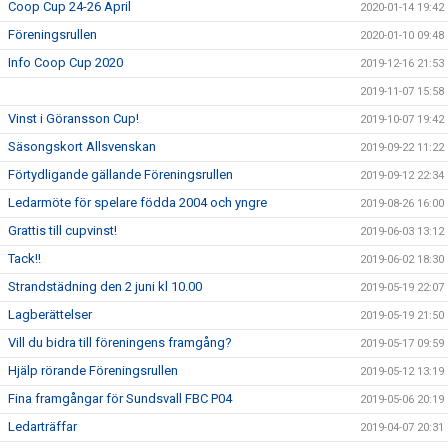
Coop Cup 24-26 April
2020-01-14 19:42
Föreningsrullen
2020-01-10 09:48
Info Coop Cup 2020
2019-12-16 21:53
2019-11-07 15:58
Vinst i Göransson Cup!
2019-10-07 19:42
Säsongskort Allsvenskan
2019-09-22 11:22
Förtydligande gällande Föreningsrullen
2019-09-12 22:34
Ledarmöte för spelare födda 2004 och yngre
2019-08-26 16:00
Grattis till cupvinst!
2019-06-03 13:12
Tack!!
2019-06-02 18:30
Strandstädning den 2 juni kl 10.00
2019-05-19 22:07
Lagberättelser
2019-05-19 21:50
Vill du bidra till föreningens framgång?
2019-05-17 09:59
Hjälp rörande Föreningsrullen
2019-05-12 13:19
Fina framgångar för Sundsvall FBC P04
2019-05-06 20:19
Ledarträffar
2019-04-07 20:31