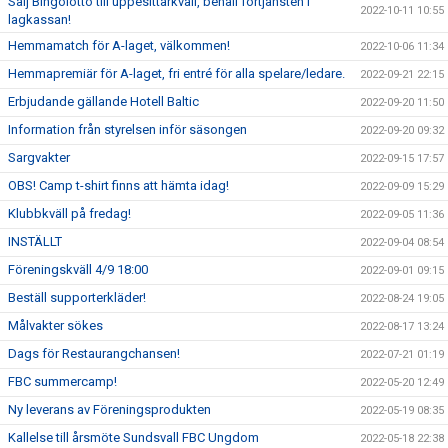
Sälj Bingolotto till uppesittarkväll, behåll förtjänsten i
2022-10-11 10:55
lagkassan!
Hemmamatch för A-laget, välkommen!
2022-10-06 11:34
Hemmapremiär för A-laget, fri entré för alla spelare/ledare.
2022-09-21 22:15
Erbjudande gällande Hotell Baltic
2022-09-20 11:50
Information från styrelsen inför säsongen
2022-09-20 09:32
Sargvakter
2022-09-15 17:57
OBS! Camp t-shirt finns att hämta idag!
2022-09-09 15:29
Klubbkväll på fredag!
2022-09-05 11:36
INSTÄLLT
2022-09-04 08:54
Föreningskväll 4/9 18:00
2022-09-01 09:15
Beställ supporterkläder!
2022-08-24 19:05
Målvakter sökes
2022-08-17 13:24
Dags för Restaurangchansen!
2022-07-21 01:19
FBC summercamp!
2022-05-20 12:49
Ny leverans av Föreningsprodukten
2022-05-19 08:35
Kallelse till årsmöte Sundsvall FBC Ungdom
2022-05-18 22:38