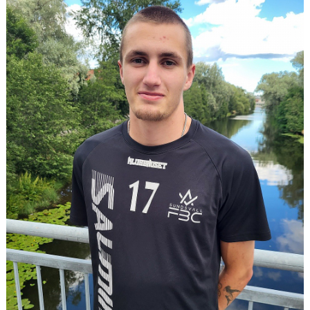
DOKUMENT
MATCHER
INTRESSEANMÄLAN
LÄNKAR
SARGVAKTSCHEMA
FÖRENINGSPRODUKTEN
MEDLEMSKAP