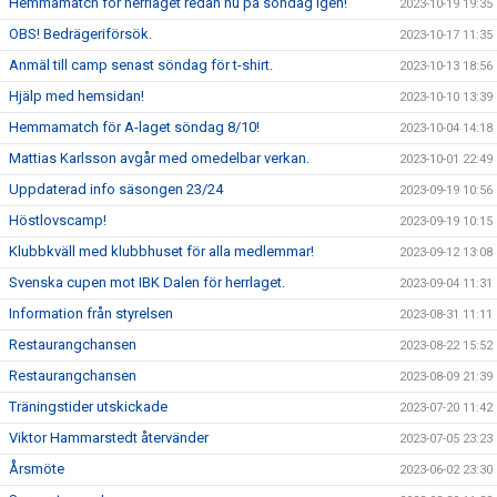
Hemmamatch för herrlaget redan nu på söndag igen!
2023-10-19 19:35
OBS! Bedrägeriförsök.
2023-10-17 11:35
Anmäl till camp senast söndag för t-shirt.
2023-10-13 18:56
Hjälp med hemsidan!
2023-10-10 13:39
Hemmamatch för A-laget söndag 8/10!
2023-10-04 14:18
Mattias Karlsson avgår med omedelbar verkan.
2023-10-01 22:49
Uppdaterad info säsongen 23/24
2023-09-19 10:56
Höstlovscamp!
2023-09-19 10:15
Klubbkväll med klubbhuset för alla medlemmar!
2023-09-12 13:08
Svenska cupen mot IBK Dalen för herrlaget.
2023-09-04 11:31
Information från styrelsen
2023-08-31 11:11
Restaurangchansen
2023-08-22 15:52
Restaurangchansen
2023-08-09 21:39
Träningstider utskickade
2023-07-20 11:42
Viktor Hammarstedt återvänder
2023-07-05 23:23
Årsmöte
2023-06-02 23:30