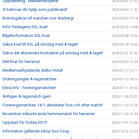
Uppdatering - Medlemsbiljetter.
2024-04-05 11:02
Vi behöver din hjälp som publikvärd!
2024-04-03 11:32
Bokningskrav till matchen mot Warberg!
2024-04-02 10:18
Inför fredagens SSL-kval!
2024-03-25 19:08
Biljettinformation SSL-kval
2024-03-08 15:50
Säkra kval till SSL på söndag med A-laget!
2024-02-28 13:46
Säkra det allsvenska kontraktet på söndag med A-laget!
2024-02-21 21:52
DM-final för herrarna!
2024-02-02 12:39
Medlemserbjudande, Baltic Hotel!
2024-01-17 12:11
Ordningsregler A-lagsmatcher.
2024-01-15 18:10
Extra info - föreningsmatchen!
2024-01-11 09:56
Äntligen A-lagsmatch igen!
2023-11-28 10:51
Föreningsmatchen 14/1, aktiviteter före och efter match!
2023-11-10 12:20
November månads enda hemmamatch för herrarna!
2023-11-02 10:39
Uppstart för födda 2017!
2023-11-01 11:00
Information gällande inköp hos Coop.
2023-10-26 12:23