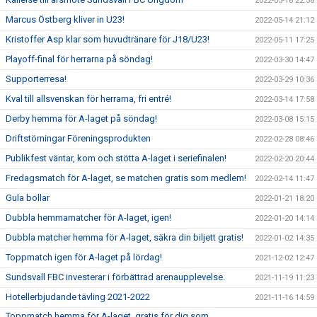
2022-05-18 22:38
Marcus Östberg kliver in U23!
2022-05-14 21:12
Kristoffer Asp klar som huvudtränare för J18/U23!
2022-05-11 17:25
Playoff-final för herrarna på söndag!
2022-03-30 14:47
Supporterresa!
2022-03-29 10:36
Kval till allsvenskan för herrarna, fri entré!
2022-03-14 17:58
Derby hemma för A-laget på söndag!
2022-03-08 15:15
Driftstörningar Föreningsprodukten
2022-02-28 08:46
Publikfest väntar, kom och stötta A-laget i seriefinalen!
2022-02-20 20:44
Fredagsmatch för A-laget, se matchen gratis som medlem!
2022-02-14 11:47
Gula bollar
2022-01-21 18:20
Dubbla hemmamatcher för A-laget, igen!
2022-01-20 14:14
Dubbla matcher hemma för A-laget, säkra din biljett gratis!
2022-01-02 14:35
Toppmatch igen för A-laget på lördag!
2021-12-02 12:47
Sundsvall FBC investerar i förbättrad arenaupplevelse.
2021-11-19 11:23
Hotellerbjudande tävling 2021-2022
2021-11-16 14:59
Toppmatch hemma för A-laget, gratis för dig som