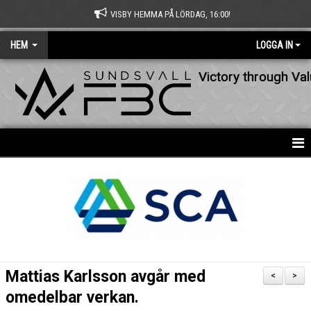
VISBY HEMMA PÅ LÖRDAG, 16:00!
HEM
LOGGA IN
Victory through Va
HEM
NYHETER
OM KLUBBEN
KONTAKT
Mattias Karlsson avgår med
<
>
KALENDER
omedelbar verkan.