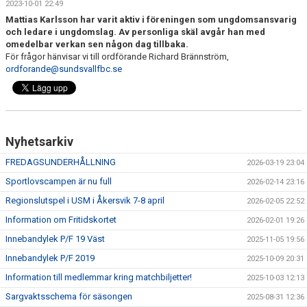
2023-10-01 22:49
DOKUMENT
Mattias Karlsson har varit aktiv i föreningen som ungdomsansvarig
och ledare i ungdomslag. Av personliga skäl avgår han med
MATCHER
omedelbar verkan sen någon dag tillbaka.
För frågor hänvisar vi till ordförande Richard Brännström,
INTRESSEANMÄLAN
ordforande@sundsvallfbc.se
LÄNKAR
SARGVAKTSCHEMA
Nyhetsarkiv
FÖRENINGSPRODUKTEN
FREDAGSUNDERHÅLLNING
2026-03-19 23:04
Sportlovscampen är nu full
2026-02-14 23:16
MEDLEMSKAP
Regionslutspel i USM i Åkersvik 7-8 april
2026-02-05 22:52
Information om Fritidskortet
2026-02-01 19:26
Innebandylek P/F 19 Väst
2025-11-05 19:56
Innebandylek P/F 2019
2025-10-09 20:31
Information till medlemmar kring matchbiljetter!
2025-10-03 12:13
Sargvaktsschema för säsongen
2025-08-31 12:36