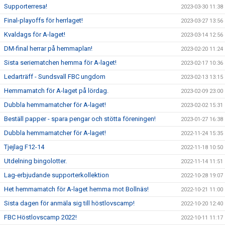
Supporterresa!
2023-03-30 11:38
Final-playoffs för herrlaget!
2023-03-27 13:56
Kvaldags för A-laget!
2023-03-14 12:56
DM-final herrar på hemmaplan!
2023-02-20 11:24
Sista seriematchen hemma för A-laget!
2023-02-17 10:36
Ledarträff - Sundsvall FBC ungdom
2023-02-13 13:15
Hemmamatch för A-laget på lördag.
2023-02-09 23:00
Dubbla hemmamatcher för A-laget!
2023-02-02 15:31
Beställ papper - spara pengar och stötta föreningen!
2023-01-27 16:38
Dubbla hemmamatcher för A-laget!
2022-11-24 15:35
Tjejlag F12-14
2022-11-18 10:50
Utdelning bingolotter.
2022-11-14 11:51
Lag-erbjudande supporterkollektion
2022-10-28 19:07
Het hemmamatch för A-laget hemma mot Bollnäs!
2022-10-21 11:00
Sista dagen för anmäla sig till höstlovscamp!
2022-10-20 12:40
FBC Höstlovscamp 2022!
2022-10-11 11:17