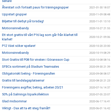
senare
Återstart och fortsatt paus för träningsgrupper
2021-01-30 18:07
Uppstart grupper
2020-11-09 08:48
Biljetter till derbyt på torsdag!
2020-11-01 13:10
Motionsinnebandy
2020-10-27 21:55
Ett stort grattis till vårt P16 lag som går från klarhet till
2020-10-21 09:06
klarhet!
P12 Väst söker spelare!
2020-10-20 23:00
Motionsinnebandy
2020-10-19 08:29
Stort Grattis till P08 för vinsten i Göransson Cup
2020-10-08 08:16
SFBCs sortiment på Stadium Teamsales
2020-09-30 21:39
Obligatoriskt beting - Föreningsrullen
2020-09-08 08:57
Grattis till landslagsplatserna!
2020-08-20 21:23
Föreningens avgifter, beting, arbeten 20/21
2020-07-16 14:37
50% på Salmings löparkollektion
2020-07-05 23:07
Glad midsommar
2020-06-17 16:41
Viktigt - Dax att ta ett steg framåt!!
2020-06-01 16:42