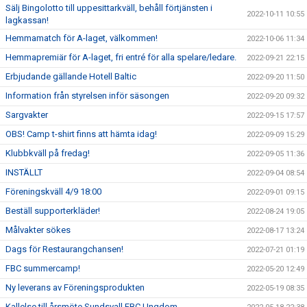
Sälj Bingolotto till uppesittarkväll, behåll förtjänsten i
2022-10-11 10:55
lagkassan!
Hemmamatch för A-laget, välkommen!
2022-10-06 11:34
Hemmapremiär för A-laget, fri entré för alla spelare/ledare.
2022-09-21 22:15
Erbjudande gällande Hotell Baltic
2022-09-20 11:50
Information från styrelsen inför säsongen
2022-09-20 09:32
Sargvakter
2022-09-15 17:57
OBS! Camp t-shirt finns att hämta idag!
2022-09-09 15:29
Klubbkväll på fredag!
2022-09-05 11:36
INSTÄLLT
2022-09-04 08:54
Föreningskväll 4/9 18:00
2022-09-01 09:15
Beställ supporterkläder!
2022-08-24 19:05
Målvakter sökes
2022-08-17 13:24
Dags för Restaurangchansen!
2022-07-21 01:19
FBC summercamp!
2022-05-20 12:49
Ny leverans av Föreningsprodukten
2022-05-19 08:35
Kallelse till årsmöte Sundsvall FBC Ungdom