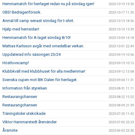
Hemmamatch för herrlaget redan nu på söndag igen!
2023-10-19 19:35
OBS! Bedrägeriförsök.
2023-10-17 11:35
Anmäl till camp senast söndag för t-shirt.
2023-10-13 18:56
Hjälp med hemsidan!
2023-10-10 13:39
Hemmamatch för A-laget söndag 8/10!
2023-10-04 14:18
Mattias Karlsson avgår med omedelbar verkan.
2023-10-01 22:49
Uppdaterad info säsongen 23/24
2023-09-19 10:56
Höstlovscamp!
2023-09-19 10:15
Klubbkväll med klubbhuset för alla medlemmar!
2023-09-12 13:08
Svenska cupen mot IBK Dalen för herrlaget.
2023-09-04 11:31
Information från styrelsen
2023-08-31 11:11
Restaurangchansen
2023-08-22 15:52
Restaurangchansen
2023-08-09 21:39
Träningstider utskickade
2023-07-20 11:42
Viktor Hammarstedt återvänder
2023-07-05 23:23
Årsmöte
2023-06-02 23:30