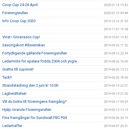
Coop Cup 24-26 April
2020-01-14 19:42
Föreningsrullen
2020-01-10 09:48
Info Coop Cup 2020
2019-12-16 21:53
2019-11-07 15:58
Vinst i Göransson Cup!
2019-10-07 19:42
Säsongskort Allsvenskan
2019-09-22 11:22
Förtydligande gällande Föreningsrullen
2019-09-12 22:34
Ledarmöte för spelare födda 2004 och yngre
2019-08-26 16:00
Grattis till cupvinst!
2019-06-03 13:12
Tack!!
2019-06-02 18:30
Strandstädning den 2 juni kl 10.00
2019-05-19 22:07
Lagberättelser
2019-05-19 21:50
Vill du bidra till föreningens framgång?
2019-05-17 09:59
Hjälp rörande Föreningsrullen
2019-05-12 13:19
Fina framgångar för Sundsvall FBC P04
2019-05-06 20:19
Ledarträffar
2019-04-07 20:31