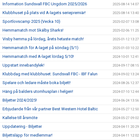
Information Sundsvall FBC Ungdom 2025/2026
2025-08-14 14:07
Klubbhuset på plats vid A-lagets seriepremiär!
2025-08-14 13:40
Sportlovscamp 2025 (Vecka 10)
2025-02-07 13:08
Hemmamatch mot Skälby Sharks!
2025-02-06 11:25
Visby hemma på lördag, årets hetaste match!
2025-01-12 13:27
Hemmamatch för A-laget på söndag (5/1)
2025-01-03 10:22
Hemmamatch med A-laget lördag 5/10!
2024-10-01 12:41
Uppstart innebandylek!
2024-09-17 08:15
Klubbdag med klubbhuset: Sundsvall FBC - IBF Falun
2024-09-02 13:24
Spelare och ledare måste boka biljett!
2024-08-26 12:37
Häng på balders utomhusplan i helgen!
2024-07-10 12:44
Biljetter 2024/2025!
2024-06-24 13:56
Erbjudande från vår partner Best Western Hotel Baltic
2024-05-27 12:50
Kallelse till årsmöte
2024-05-27 09:02
Uppdatering - Biljetter
2024-04-11 20:29
Biljettsläpp för medlemmar!
2024-04-11 12:02