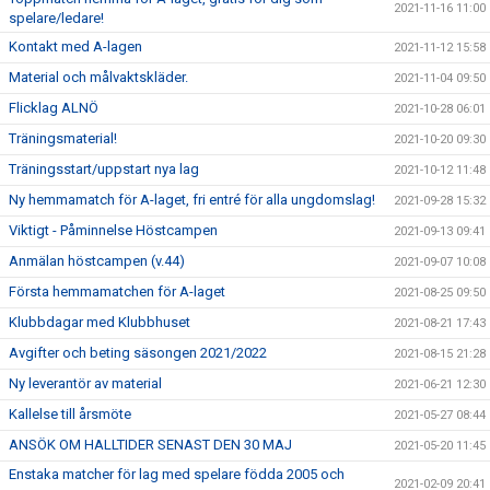
2021-11-16 11:00
spelare/ledare!
Kontakt med A-lagen
2021-11-12 15:58
Material och målvaktskläder.
2021-11-04 09:50
Flicklag ALNÖ
2021-10-28 06:01
Träningsmaterial!
2021-10-20 09:30
Träningsstart/uppstart nya lag
2021-10-12 11:48
Ny hemmamatch för A-laget, fri entré för alla ungdomslag!
2021-09-28 15:32
Viktigt - Påminnelse Höstcampen
2021-09-13 09:41
Anmälan höstcampen (v.44)
2021-09-07 10:08
Första hemmamatchen för A-laget
2021-08-25 09:50
Klubbdagar med Klubbhuset
2021-08-21 17:43
Avgifter och beting säsongen 2021/2022
2021-08-15 21:28
Ny leverantör av material
2021-06-21 12:30
Kallelse till årsmöte
2021-05-27 08:44
ANSÖK OM HALLTIDER SENAST DEN 30 MAJ
2021-05-20 11:45
Enstaka matcher för lag med spelare födda 2005 och
2021-02-09 20:41