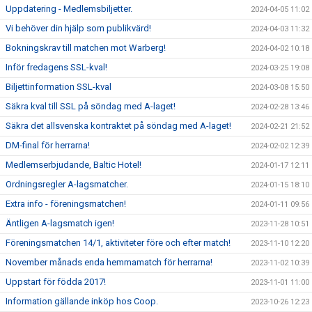
Uppdatering - Medlemsbiljetter.
2024-04-05 11:02
Vi behöver din hjälp som publikvärd!
2024-04-03 11:32
Bokningskrav till matchen mot Warberg!
2024-04-02 10:18
Inför fredagens SSL-kval!
2024-03-25 19:08
Biljettinformation SSL-kval
2024-03-08 15:50
Säkra kval till SSL på söndag med A-laget!
2024-02-28 13:46
Säkra det allsvenska kontraktet på söndag med A-laget!
2024-02-21 21:52
DM-final för herrarna!
2024-02-02 12:39
Medlemserbjudande, Baltic Hotel!
2024-01-17 12:11
Ordningsregler A-lagsmatcher.
2024-01-15 18:10
Extra info - föreningsmatchen!
2024-01-11 09:56
Äntligen A-lagsmatch igen!
2023-11-28 10:51
Föreningsmatchen 14/1, aktiviteter före och efter match!
2023-11-10 12:20
November månads enda hemmamatch för herrarna!
2023-11-02 10:39
Uppstart för födda 2017!
2023-11-01 11:00
Information gällande inköp hos Coop.
2023-10-26 12:23