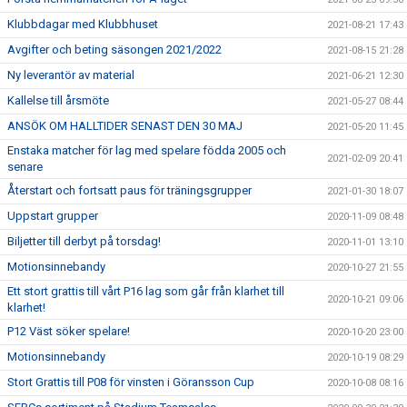
Klubbdagar med Klubbhuset
2021-08-21 17:43
Avgifter och beting säsongen 2021/2022
2021-08-15 21:28
Ny leverantör av material
2021-06-21 12:30
Kallelse till årsmöte
2021-05-27 08:44
ANSÖK OM HALLTIDER SENAST DEN 30 MAJ
2021-05-20 11:45
Enstaka matcher för lag med spelare födda 2005 och
2021-02-09 20:41
senare
Återstart och fortsatt paus för träningsgrupper
2021-01-30 18:07
Uppstart grupper
2020-11-09 08:48
Biljetter till derbyt på torsdag!
2020-11-01 13:10
Motionsinnebandy
2020-10-27 21:55
Ett stort grattis till vårt P16 lag som går från klarhet till
2020-10-21 09:06
klarhet!
P12 Väst söker spelare!
2020-10-20 23:00
Motionsinnebandy
2020-10-19 08:29
Stort Grattis till P08 för vinsten i Göransson Cup
2020-10-08 08:16