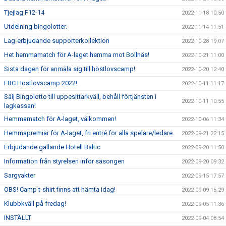
Tjejlag F12-14
2022-11-18 10:50
Utdelning bingolotter.
2022-11-14 11:51
Lag-erbjudande supporterkollektion
2022-10-28 19:07
Het hemmamatch för A-laget hemma mot Bollnäs!
2022-10-21 11:00
Sista dagen för anmäla sig till höstlovscamp!
2022-10-20 12:40
FBC Höstlovscamp 2022!
2022-10-11 11:17
Sälj Bingolotto till uppesittarkväll, behåll förtjänsten i
2022-10-11 10:55
lagkassan!
Hemmamatch för A-laget, välkommen!
2022-10-06 11:34
Hemmapremiär för A-laget, fri entré för alla spelare/ledare.
2022-09-21 22:15
Erbjudande gällande Hotell Baltic
2022-09-20 11:50
Information från styrelsen inför säsongen
2022-09-20 09:32
Sargvakter
2022-09-15 17:57
OBS! Camp t-shirt finns att hämta idag!
2022-09-09 15:29
Klubbkväll på fredag!
2022-09-05 11:36
INSTÄLLT
2022-09-04 08:54