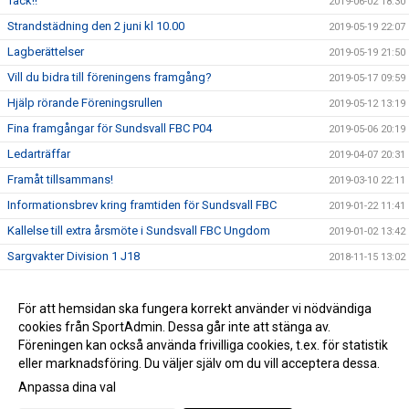
Tack!!
2019-06-02 18:30
Strandstädning den 2 juni kl 10.00
2019-05-19 22:07
Lagberättelser
2019-05-19 21:50
Vill du bidra till föreningens framgång?
2019-05-17 09:59
Hjälp rörande Föreningsrullen
2019-05-12 13:19
Fina framgångar för Sundsvall FBC P04
2019-05-06 20:19
Ledarträffar
2019-04-07 20:31
Framåt tillsammans!
2019-03-10 22:11
Informationsbrev kring framtiden för Sundsvall FBC
2019-01-22 11:41
Kallelse till extra årsmöte i Sundsvall FBC Ungdom
2019-01-02 13:42
Sargvakter Division 1 J18
2018-11-15 13:02
Besök av äldre spelare
2018-09-30 17:24
Sargvaktschema 2018/19
För att hemsidan ska fungera korrekt använder vi nödvändiga
2018-09-21 14:24
cookies från SportAdmin. Dessa går inte att stänga av.
Ett tryggt föreningsliv för alla
2018-06-30 11:59
Föreningen kan också använda frivilliga cookies, t.ex. för statistik
eller marknadsföring. Du väljer själv om du vill acceptera dessa.
Anpassa dina val