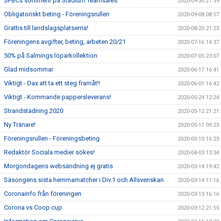
SFBCs sortiment på Stadium Teamsales
2020-09-30 21:39
Obligatoriskt beting - Föreningsrullen
2020-09-08 08:57
Grattis till landslagsplatserna!
2020-08-20 21:23
Föreningens avgifter, beting, arbeten 20/21
2020-07-16 14:37
50% på Salmings löparkollektion
2020-07-05 23:07
Glad midsommar
2020-06-17 16:41
Viktigt - Dax att ta ett steg framåt!!
2020-06-01 16:42
Viktigt - Kommande pappersleverans!
2020-05-24 12:24
Strandstädning 2020
2020-05-12 21:21
Ny Tränare!
2020-05-11 09:23
Föreningsrullen - Föreningsbeting
2020-05-10 16:23
Redaktör Sociala medier sökes!
2020-04-03 13:34
Morgondagens websändning ej gratis
2020-03-14 19:42
Säsongens sista hemmamatcher i Div.1 och Allsvenskan
2020-03-14 11:16
Coronainfo från föreningen
2020-03-13 16:16
Corona vs Coop cup
2020-03-12 21:55