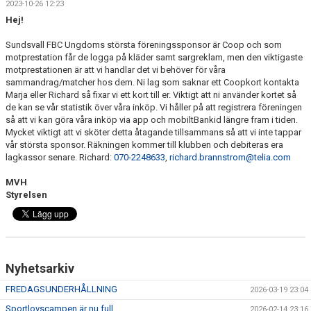
2023-10-26 12:23
DOKUMENT
Hej!
MATCHER
Sundsvall FBC Ungdoms största föreningssponsor är Coop och som
motprestation får de logga på kläder samt sargreklam, men den viktigaste
INTRESSEANMÄLAN
motprestationen är att vi handlar det vi behöver för våra
sammandrag/matcher hos dem. Ni lag som saknar ett Coopkort kontakta
Marja eller Richard så fixar vi ett kort till er. Viktigt att ni använder kortet så
LÄNKAR
de kan se vår statistik över våra inköp. Vi håller på att registrera föreningen
så att vi kan göra våra inköp via app och mobiltBankid längre fram i tiden.
SARGVAKTSCHEMA
Mycket viktigt att vi sköter detta åtagande tillsammans så att vi inte tappar
vår största sponsor. Räkningen kommer till klubben och debiteras era
lagkassor senare. Richard:
070-2248633
,
richard.brannstrom@telia.com
FÖRENINGSPRODUKTEN
MVH
MEDLEMSKAP
Styrelsen
Nyhetsarkiv
FREDAGSUNDERHÅLLNING
2026-03-19 23:04
Sportlovscampen är nu full
2026-02-14 23:16