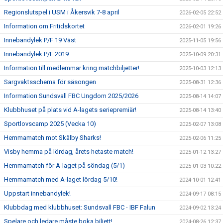
Regionslutspel i USM i Åkersvik 7-8 april
2026-02-05 22:52
Information om Fritidskortet
2026-02-01 19:26
Innebandylek P/F 19 Väst
2025-11-05 19:56
Innebandylek P/F 2019
2025-10-09 20:31
Information till medlemmar kring matchbiljetter!
2025-10-03 12:13
Sargvaktsschema för säsongen
2025-08-31 12:36
Information Sundsvall FBC Ungdom 2025/2026
2025-08-14 14:07
Klubbhuset på plats vid A-lagets seriepremiär!
2025-08-14 13:40
Sportlovscamp 2025 (Vecka 10)
2025-02-07 13:08
Hemmamatch mot Skälby Sharks!
2025-02-06 11:25
Visby hemma på lördag, årets hetaste match!
2025-01-12 13:27
Hemmamatch för A-laget på söndag (5/1)
2025-01-03 10:22
Hemmamatch med A-laget lördag 5/10!
2024-10-01 12:41
Uppstart innebandylek!
2024-09-17 08:15
Klubbdag med klubbhuset: Sundsvall FBC - IBF Falun
2024-09-02 13:24
Spelare och ledare måste boka biljett!
2024-08-26 12:37