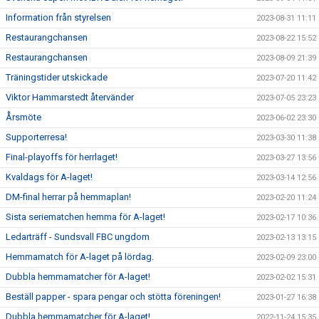
Information från styrelsen
2023-08-31 11:11
Restaurangchansen
2023-08-22 15:52
Restaurangchansen
2023-08-09 21:39
Träningstider utskickade
2023-07-20 11:42
Viktor Hammarstedt återvänder
2023-07-05 23:23
Årsmöte
2023-06-02 23:30
Supporterresa!
2023-03-30 11:38
Final-playoffs för herrlaget!
2023-03-27 13:56
Kvaldags för A-laget!
2023-03-14 12:56
DM-final herrar på hemmaplan!
2023-02-20 11:24
Sista seriematchen hemma för A-laget!
2023-02-17 10:36
Ledarträff - Sundsvall FBC ungdom
2023-02-13 13:15
Hemmamatch för A-laget på lördag.
2023-02-09 23:00
Dubbla hemmamatcher för A-laget!
2023-02-02 15:31
Beställ papper - spara pengar och stötta föreningen!
2023-01-27 16:38
Dubbla hemmamatcher för A-laget!
2022-11-24 15:35