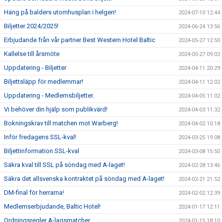
Häng på balders utomhusplan i helgen!
2024-07-10 12:44
Biljetter 2024/2025!
2024-06-24 13:56
Erbjudande från vår partner Best Western Hotel Baltic
2024-05-27 12:50
Kallelse till årsmöte
2024-05-27 09:02
Uppdatering - Biljetter
2024-04-11 20:29
Biljettsläpp för medlemmar!
2024-04-11 12:02
Uppdatering - Medlemsbiljetter.
2024-04-05 11:02
Vi behöver din hjälp som publikvärd!
2024-04-03 11:32
Bokningskrav till matchen mot Warberg!
2024-04-02 10:18
Inför fredagens SSL-kval!
2024-03-25 19:08
Biljettinformation SSL-kval
2024-03-08 15:50
Säkra kval till SSL på söndag med A-laget!
2024-02-28 13:46
Säkra det allsvenska kontraktet på söndag med A-laget!
2024-02-21 21:52
DM-final för herrarna!
2024-02-02 12:39
Medlemserbjudande, Baltic Hotel!
2024-01-17 12:11
Ordningsregler A-lagsmatcher.
2024-01-15 18:10