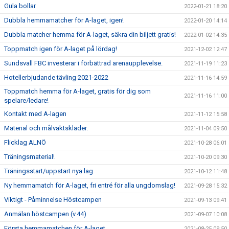
Gula bollar
2022-01-21 18:20
Dubbla hemmamatcher för A-laget, igen!
2022-01-20 14:14
Dubbla matcher hemma för A-laget, säkra din biljett gratis!
2022-01-02 14:35
Toppmatch igen för A-laget på lördag!
2021-12-02 12:47
Sundsvall FBC investerar i förbättrad arenaupplevelse.
2021-11-19 11:23
Hotellerbjudande tävling 2021-2022
2021-11-16 14:59
Toppmatch hemma för A-laget, gratis för dig som
2021-11-16 11:00
spelare/ledare!
Kontakt med A-lagen
2021-11-12 15:58
Material och målvaktskläder.
2021-11-04 09:50
Flicklag ALNÖ
2021-10-28 06:01
Träningsmaterial!
2021-10-20 09:30
Träningsstart/uppstart nya lag
2021-10-12 11:48
Ny hemmamatch för A-laget, fri entré för alla ungdomslag!
2021-09-28 15:32
Viktigt - Påminnelse Höstcampen
2021-09-13 09:41
Anmälan höstcampen (v.44)
2021-09-07 10:08
Första hemmamatchen för A-laget
2021-08-25 09:50