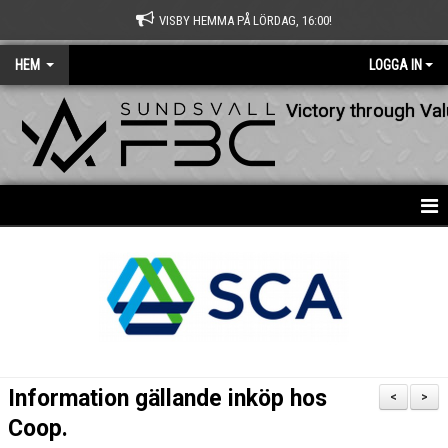
VISBY HEMMA PÅ LÖRDAG, 16:00!
HEM
LOGGA IN
Victory through Va
HEM
NYHETER
OM KLUBBEN
KONTAKT
Information gällande inköp hos
<
>
KALENDER
Coop.