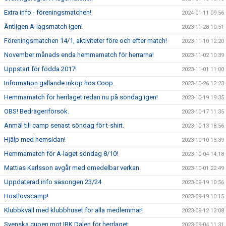
Extra info - föreningsmatchen!
2024-01-11 09:56
Äntligen A-lagsmatch igen!
2023-11-28 10:51
Föreningsmatchen 14/1, aktiviteter före och efter match!
2023-11-10 12:20
November månads enda hemmamatch för herrarna!
2023-11-02 10:39
Uppstart för födda 2017!
2023-11-01 11:00
Information gällande inköp hos Coop.
2023-10-26 12:23
Hemmamatch för herrlaget redan nu på söndag igen!
2023-10-19 19:35
OBS! Bedrägeriförsök.
2023-10-17 11:35
Anmäl till camp senast söndag för t-shirt.
2023-10-13 18:56
Hjälp med hemsidan!
2023-10-10 13:39
Hemmamatch för A-laget söndag 8/10!
2023-10-04 14:18
Mattias Karlsson avgår med omedelbar verkan.
2023-10-01 22:49
Uppdaterad info säsongen 23/24
2023-09-19 10:56
Höstlovscamp!
2023-09-19 10:15
Klubbkväll med klubbhuset för alla medlemmar!
2023-09-12 13:08
Svenska cupen mot IBK Dalen för herrlaget.
2023-09-04 11:31