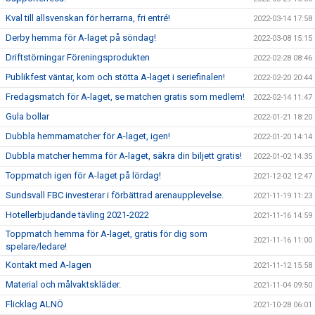
Kval till allsvenskan för herrarna, fri entré!
2022-03-14 17:58
Derby hemma för A-laget på söndag!
2022-03-08 15:15
Driftstörningar Föreningsprodukten
2022-02-28 08:46
Publikfest väntar, kom och stötta A-laget i seriefinalen!
2022-02-20 20:44
Fredagsmatch för A-laget, se matchen gratis som medlem!
2022-02-14 11:47
Gula bollar
2022-01-21 18:20
Dubbla hemmamatcher för A-laget, igen!
2022-01-20 14:14
Dubbla matcher hemma för A-laget, säkra din biljett gratis!
2022-01-02 14:35
Toppmatch igen för A-laget på lördag!
2021-12-02 12:47
Sundsvall FBC investerar i förbättrad arenaupplevelse.
2021-11-19 11:23
Hotellerbjudande tävling 2021-2022
2021-11-16 14:59
Toppmatch hemma för A-laget, gratis för dig som
2021-11-16 11:00
spelare/ledare!
Kontakt med A-lagen
2021-11-12 15:58
Material och målvaktskläder.
2021-11-04 09:50
Flicklag ALNÖ
2021-10-28 06:01