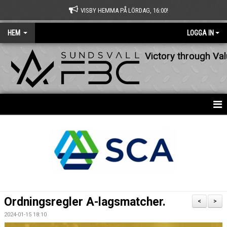
VISBY HEMMA PÅ LÖRDAG, 16:00!
HEM
LOGGA IN
Victory through Va
HEM
NYHETER
OM KLUBBEN
KONTAKT
Ordningsregler A-lagsmatcher.
<
>
KALENDER
2024-01-15 18:10