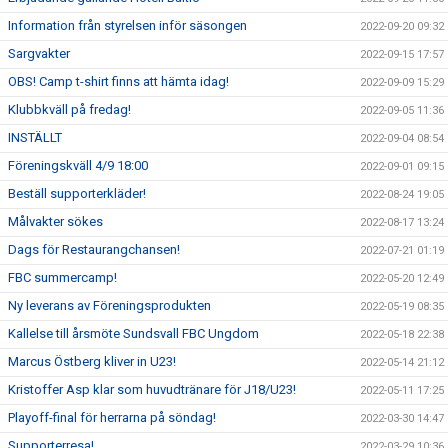
Information från styrelsen inför säsongen
2022-09-20 09:32
Sargvakter
2022-09-15 17:57
OBS! Camp t-shirt finns att hämta idag!
2022-09-09 15:29
Klubbkväll på fredag!
2022-09-05 11:36
INSTÄLLT
2022-09-04 08:54
Föreningskväll 4/9 18:00
2022-09-01 09:15
Beställ supporterkläder!
2022-08-24 19:05
Målvakter sökes
2022-08-17 13:24
Dags för Restaurangchansen!
2022-07-21 01:19
FBC summercamp!
2022-05-20 12:49
Ny leverans av Föreningsprodukten
2022-05-19 08:35
Kallelse till årsmöte Sundsvall FBC Ungdom
2022-05-18 22:38
Marcus Östberg kliver in U23!
2022-05-14 21:12
Kristoffer Asp klar som huvudtränare för J18/U23!
2022-05-11 17:25
Playoff-final för herrarna på söndag!
2022-03-30 14:47
Supporterresa!
2022-03-29 10:36