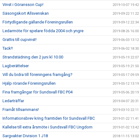
Vinst i Göransson Cup!
2019-10-07 19:42
Säsongskort Allsvenskan
2019-09-22 11:22
Förtydligande gällande Föreningsrullen
2019-09-12 22:34
Ledarmöte för spelare födda 2004 och yngre
2019-08-26 16:00
Grattis till cupvinst!
2019-06-03 13:12
Tack!!
2019-06-02 18:30
Strandstädning den 2 juni kl 10.00
2019-05-19 22:07
Lagberättelser
2019-05-19 21:50
Vill du bidra till föreningens framgång?
2019-05-17 09:59
Hjälp rörande Föreningsrullen
2019-05-12 13:19
Fina framgångar för Sundsvall FBC P04
2019-05-06 20:19
Ledarträffar
2019-04-07 20:31
Framåt tillsammans!
2019-03-10 22:11
Informationsbrev kring framtiden för Sundsvall FBC
2019-01-22 11:41
Kallelse till extra årsmöte i Sundsvall FBC Ungdom
2019-01-02 13:42
Sargvakter Division 1 J18
2018-11-15 13:02