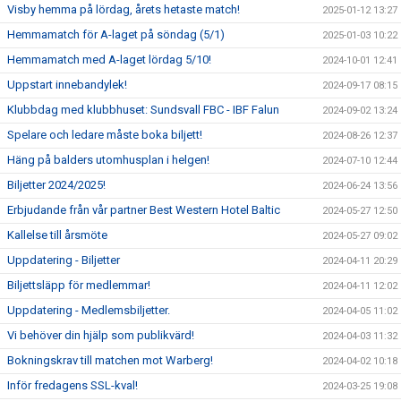
Visby hemma på lördag, årets hetaste match!
2025-01-12 13:27
Hemmamatch för A-laget på söndag (5/1)
2025-01-03 10:22
Hemmamatch med A-laget lördag 5/10!
2024-10-01 12:41
Uppstart innebandylek!
2024-09-17 08:15
Klubbdag med klubbhuset: Sundsvall FBC - IBF Falun
2024-09-02 13:24
Spelare och ledare måste boka biljett!
2024-08-26 12:37
Häng på balders utomhusplan i helgen!
2024-07-10 12:44
Biljetter 2024/2025!
2024-06-24 13:56
Erbjudande från vår partner Best Western Hotel Baltic
2024-05-27 12:50
Kallelse till årsmöte
2024-05-27 09:02
Uppdatering - Biljetter
2024-04-11 20:29
Biljettsläpp för medlemmar!
2024-04-11 12:02
Uppdatering - Medlemsbiljetter.
2024-04-05 11:02
Vi behöver din hjälp som publikvärd!
2024-04-03 11:32
Bokningskrav till matchen mot Warberg!
2024-04-02 10:18
Inför fredagens SSL-kval!
2024-03-25 19:08