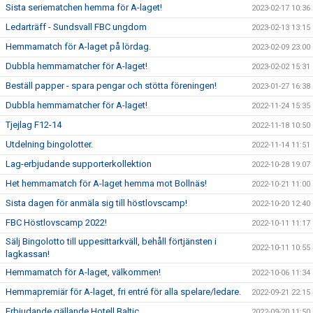
Sista seriematchen hemma för A-laget!
2023-02-17 10:36
Ledarträff - Sundsvall FBC ungdom
2023-02-13 13:15
Hemmamatch för A-laget på lördag.
2023-02-09 23:00
Dubbla hemmamatcher för A-laget!
2023-02-02 15:31
Beställ papper - spara pengar och stötta föreningen!
2023-01-27 16:38
Dubbla hemmamatcher för A-laget!
2022-11-24 15:35
Tjejlag F12-14
2022-11-18 10:50
Utdelning bingolotter.
2022-11-14 11:51
Lag-erbjudande supporterkollektion
2022-10-28 19:07
Het hemmamatch för A-laget hemma mot Bollnäs!
2022-10-21 11:00
Sista dagen för anmäla sig till höstlovscamp!
2022-10-20 12:40
FBC Höstlovscamp 2022!
2022-10-11 11:17
Sälj Bingolotto till uppesittarkväll, behåll förtjänsten i
2022-10-11 10:55
lagkassan!
Hemmamatch för A-laget, välkommen!
2022-10-06 11:34
Hemmapremiär för A-laget, fri entré för alla spelare/ledare.
2022-09-21 22:15
Erbjudande gällande Hotell Baltic
2022-09-20 11:50