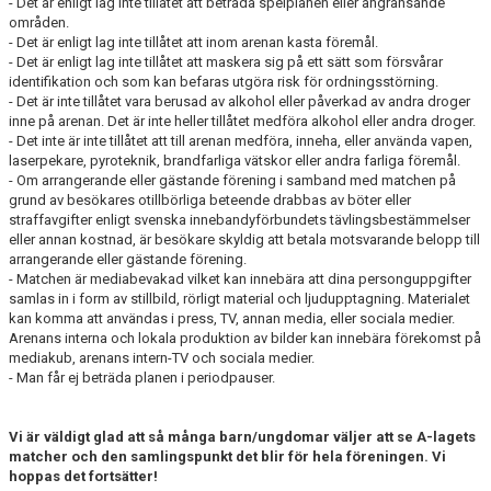
- Det är enligt lag inte tillåtet att beträda spelplanen eller angränsande
områden.
- Det är enligt lag inte tillåtet att inom arenan kasta föremål.
- Det är enligt lag inte tillåtet att maskera sig på ett sätt som försvårar
identifikation och som kan befaras utgöra risk för ordningsstörning.
- Det är inte tillåtet vara berusad av alkohol eller påverkad av andra droger
inne på arenan. Det är inte heller tillåtet medföra alkohol eller andra droger.
- Det inte är inte tillåtet att till arenan medföra, inneha, eller använda vapen,
laserpekare, pyroteknik, brandfarliga vätskor eller andra farliga föremål.
- Om arrangerande eller gästande förening i samband med matchen på
grund av besökares otillbörliga beteende drabbas av böter eller
straffavgifter enligt svenska innebandyförbundets tävlingsbestämmelser
eller annan kostnad, är besökare skyldig att betala motsvarande belopp till
arrangerande eller gästande förening.
- Matchen är mediabevakad vilket kan innebära att dina personguppgifter
samlas in i form av stillbild, rörligt material och ljudupptagning. Materialet
kan komma att användas i press, TV, annan media, eller sociala medier.
Arenans interna och lokala produktion av bilder kan innebära förekomst på
mediakub, arenans intern-TV och sociala medier.
- Man får ej beträda planen i periodpauser.
Vi är väldigt glad att så många barn/ungdomar väljer att se A-lagets
matcher och den samlingspunkt det blir för hela föreningen. Vi
hoppas det fortsätter!