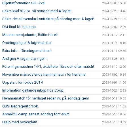
Biljettinformation SSL-kval
2024-03-08 15:50
Säkra kval till SSL på söndag med A-laget!
2024-02-28 13:46
Säkra det allsvenska kontraktet på söndag med A-laget!
2024-02-21 21:52
DM-final för herrarna!
2024-02-02 12:39
Medlemserbjudande, Baltic Hotel!
2024-01-17 12:11
Ordningsregler A-lagsmatcher.
2024-01-15 18:10
Extra info - föreningsmatchen!
2024-01-11 09:56
Äntligen A-lagsmatch igen!
2023-11-28 10:51
Föreningsmatchen 14/1, aktiviteter före och efter match!
2023-11-10 12:20
November månads enda hemmamatch för herrarna!
2023-11-02 10:39
Uppstart för födda 2017!
2023-11-01 11:00
Information gällande inköp hos Coop.
2023-10-26 12:23
Hemmamatch för herrlaget redan nu på söndag igen!
2023-10-19 19:35
OBS! Bedrägeriförsök.
2023-10-17 11:35
Anmäl till camp senast söndag för t-shirt.
2023-10-13 18:56
Hjälp med hemsidan!
2023-10-10 13:39