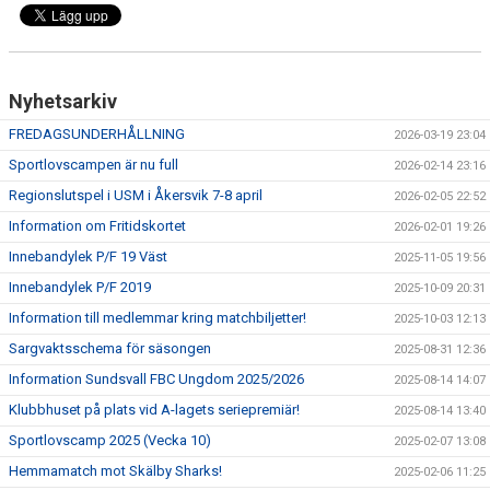
Nyhetsarkiv
FREDAGSUNDERHÅLLNING
2026-03-19 23:04
Sportlovscampen är nu full
2026-02-14 23:16
Regionslutspel i USM i Åkersvik 7-8 april
2026-02-05 22:52
Information om Fritidskortet
2026-02-01 19:26
Innebandylek P/F 19 Väst
2025-11-05 19:56
Innebandylek P/F 2019
2025-10-09 20:31
Information till medlemmar kring matchbiljetter!
2025-10-03 12:13
Sargvaktsschema för säsongen
2025-08-31 12:36
Information Sundsvall FBC Ungdom 2025/2026
2025-08-14 14:07
Klubbhuset på plats vid A-lagets seriepremiär!
2025-08-14 13:40
Sportlovscamp 2025 (Vecka 10)
2025-02-07 13:08
Hemmamatch mot Skälby Sharks!
2025-02-06 11:25