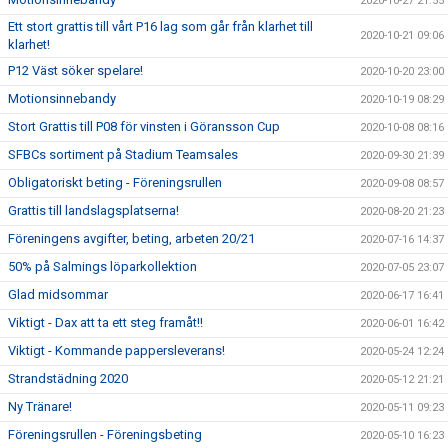
2020-10-27 21:55
Ett stort grattis till vårt P16 lag som går från klarhet till
2020-10-21 09:06
klarhet!
P12 Väst söker spelare!
2020-10-20 23:00
Motionsinnebandy
2020-10-19 08:29
Stort Grattis till P08 för vinsten i Göransson Cup
2020-10-08 08:16
SFBCs sortiment på Stadium Teamsales
2020-09-30 21:39
Obligatoriskt beting - Föreningsrullen
2020-09-08 08:57
Grattis till landslagsplatserna!
2020-08-20 21:23
Föreningens avgifter, beting, arbeten 20/21
2020-07-16 14:37
50% på Salmings löparkollektion
2020-07-05 23:07
Glad midsommar
2020-06-17 16:41
Viktigt - Dax att ta ett steg framåt!!
2020-06-01 16:42
Viktigt - Kommande pappersleverans!
2020-05-24 12:24
Strandstädning 2020
2020-05-12 21:21
Ny Tränare!
2020-05-11 09:23
Föreningsrullen - Föreningsbeting
2020-05-10 16:23