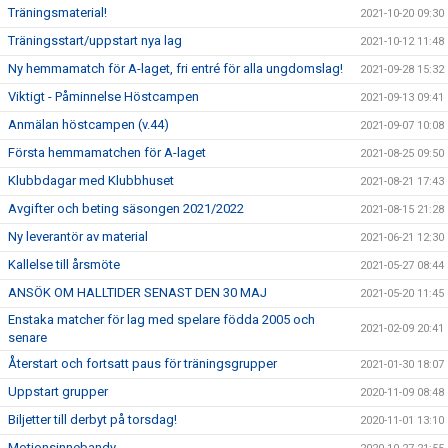
Träningsmaterial!
2021-10-20 09:30
Träningsstart/uppstart nya lag
2021-10-12 11:48
Ny hemmamatch för A-laget, fri entré för alla ungdomslag!
2021-09-28 15:32
Viktigt - Påminnelse Höstcampen
2021-09-13 09:41
Anmälan höstcampen (v.44)
2021-09-07 10:08
Första hemmamatchen för A-laget
2021-08-25 09:50
Klubbdagar med Klubbhuset
2021-08-21 17:43
Avgifter och beting säsongen 2021/2022
2021-08-15 21:28
Ny leverantör av material
2021-06-21 12:30
Kallelse till årsmöte
2021-05-27 08:44
ANSÖK OM HALLTIDER SENAST DEN 30 MAJ
2021-05-20 11:45
Enstaka matcher för lag med spelare födda 2005 och
2021-02-09 20:41
senare
Återstart och fortsatt paus för träningsgrupper
2021-01-30 18:07
Uppstart grupper
2020-11-09 08:48
Biljetter till derbyt på torsdag!
2020-11-01 13:10
Motionsinnebandy