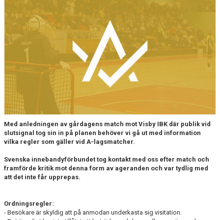
DOKUMENT
MATCHER
INTRESSEANMÄLAN
LÄNKAR
SARGVAKTSCHEMA
FÖRENINGSPRODUKTEN
Med anledningen av gårdagens match mot Visby IBK där publik vid
slutsignal tog sin in på planen behöver vi gå ut med information
MEDLEMSKAP
vilka regler som gäller vid A-lagsmatcher.
Svenska innebandyförbundet tog kontakt med oss efter match och
framförde kritik mot denna form av ageranden och var tydlig med
att det inte får upprepas.
Ordningsregler:
- Besökare är skyldig att på anmodan underkasta sig visitation.