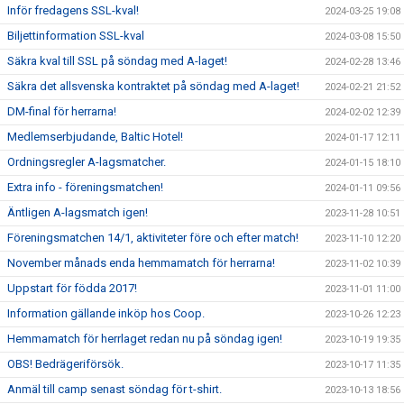
Inför fredagens SSL-kval!
2024-03-25 19:08
Biljettinformation SSL-kval
2024-03-08 15:50
Säkra kval till SSL på söndag med A-laget!
2024-02-28 13:46
Säkra det allsvenska kontraktet på söndag med A-laget!
2024-02-21 21:52
DM-final för herrarna!
2024-02-02 12:39
Medlemserbjudande, Baltic Hotel!
2024-01-17 12:11
Ordningsregler A-lagsmatcher.
2024-01-15 18:10
Extra info - föreningsmatchen!
2024-01-11 09:56
Äntligen A-lagsmatch igen!
2023-11-28 10:51
Föreningsmatchen 14/1, aktiviteter före och efter match!
2023-11-10 12:20
November månads enda hemmamatch för herrarna!
2023-11-02 10:39
Uppstart för födda 2017!
2023-11-01 11:00
Information gällande inköp hos Coop.
2023-10-26 12:23
Hemmamatch för herrlaget redan nu på söndag igen!
2023-10-19 19:35
OBS! Bedrägeriförsök.
2023-10-17 11:35
Anmäl till camp senast söndag för t-shirt.
2023-10-13 18:56