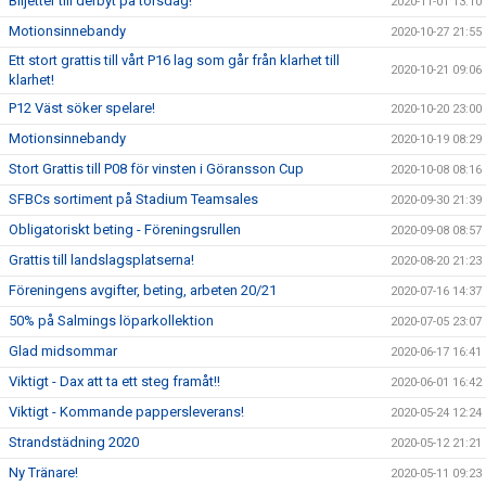
Biljetter till derbyt på torsdag!
2020-11-01 13:10
Motionsinnebandy
2020-10-27 21:55
Ett stort grattis till vårt P16 lag som går från klarhet till
2020-10-21 09:06
klarhet!
P12 Väst söker spelare!
2020-10-20 23:00
Motionsinnebandy
2020-10-19 08:29
Stort Grattis till P08 för vinsten i Göransson Cup
2020-10-08 08:16
SFBCs sortiment på Stadium Teamsales
2020-09-30 21:39
Obligatoriskt beting - Föreningsrullen
2020-09-08 08:57
Grattis till landslagsplatserna!
2020-08-20 21:23
Föreningens avgifter, beting, arbeten 20/21
2020-07-16 14:37
50% på Salmings löparkollektion
2020-07-05 23:07
Glad midsommar
2020-06-17 16:41
Viktigt - Dax att ta ett steg framåt!!
2020-06-01 16:42
Viktigt - Kommande pappersleverans!
2020-05-24 12:24
Strandstädning 2020
2020-05-12 21:21
Ny Tränare!
2020-05-11 09:23