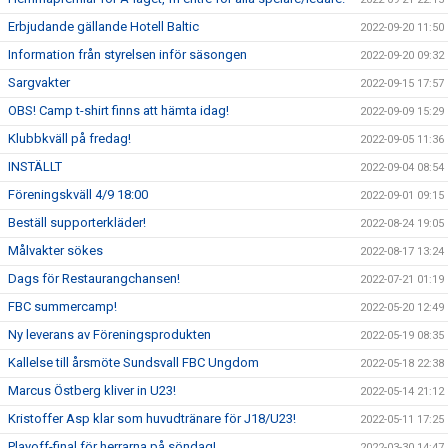
Erbjudande gällande Hotell Baltic
2022-09-20 11:50
Information från styrelsen inför säsongen
2022-09-20 09:32
Sargvakter
2022-09-15 17:57
OBS! Camp t-shirt finns att hämta idag!
2022-09-09 15:29
Klubbkväll på fredag!
2022-09-05 11:36
INSTÄLLT
2022-09-04 08:54
Föreningskväll 4/9 18:00
2022-09-01 09:15
Beställ supporterkläder!
2022-08-24 19:05
Målvakter sökes
2022-08-17 13:24
Dags för Restaurangchansen!
2022-07-21 01:19
FBC summercamp!
2022-05-20 12:49
Ny leverans av Föreningsprodukten
2022-05-19 08:35
Kallelse till årsmöte Sundsvall FBC Ungdom
2022-05-18 22:38
Marcus Östberg kliver in U23!
2022-05-14 21:12
Kristoffer Asp klar som huvudtränare för J18/U23!
2022-05-11 17:25
Playoff-final för herrarna på söndag!
2022-03-30 14:47