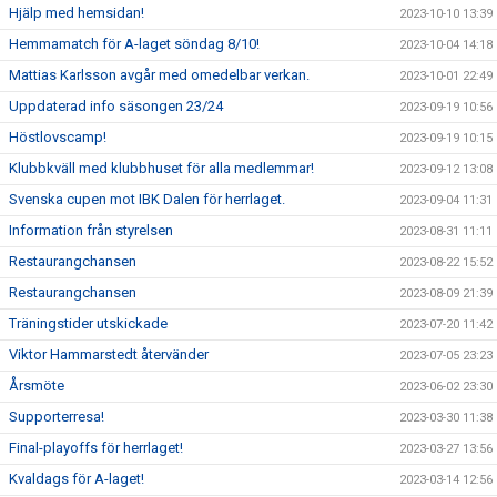
Hjälp med hemsidan!
2023-10-10 13:39
Hemmamatch för A-laget söndag 8/10!
2023-10-04 14:18
Mattias Karlsson avgår med omedelbar verkan.
2023-10-01 22:49
Uppdaterad info säsongen 23/24
2023-09-19 10:56
Höstlovscamp!
2023-09-19 10:15
Klubbkväll med klubbhuset för alla medlemmar!
2023-09-12 13:08
Svenska cupen mot IBK Dalen för herrlaget.
2023-09-04 11:31
Information från styrelsen
2023-08-31 11:11
Restaurangchansen
2023-08-22 15:52
Restaurangchansen
2023-08-09 21:39
Träningstider utskickade
2023-07-20 11:42
Viktor Hammarstedt återvänder
2023-07-05 23:23
Årsmöte
2023-06-02 23:30
Supporterresa!
2023-03-30 11:38
Final-playoffs för herrlaget!
2023-03-27 13:56
Kvaldags för A-laget!
2023-03-14 12:56