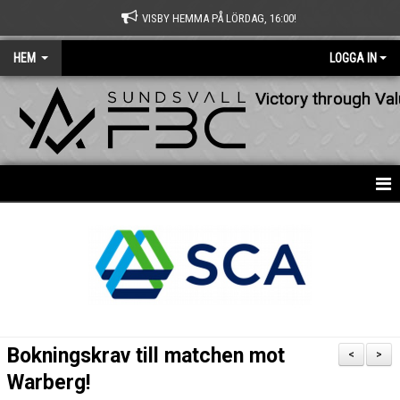
VISBY HEMMA PÅ LÖRDAG, 16:00!
HEM
LOGGA IN
Victory through Va
HEM
NYHETER
OM KLUBBEN
KONTAKT
Bokningskrav till matchen mot
<
>
KALENDER
Warberg!