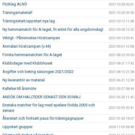
Flicklag ALNÖ
2021-10-28 06:01
Träningsmaterial!
2021-10-20 09:30
Träningsstart/uppstart nya lag
2021-10-12 11:48
Ny hemmamatch för A-laget, fri entré för alla ungdomslag!
2021-09-28 15:32
Viktigt - Påminnelse Höstcampen
2021-09-13 09:41
Anmälan höstcampen (v.44)
2021-09-07 10:08
Första hemmamatchen för A-laget
2021-08-25 09:50
Klubbdagar med Klubbhuset
2021-08-21 17:43
Avgifter och beting säsongen 2021/2022
2021-08-15 21:28
Ny leverantör av material
2021-06-21 12:30
Kallelse till årsmöte
2021-05-27 08:44
ANSÖK OM HALLTIDER SENAST DEN 30 MAJ
2021-05-20 11:45
Enstaka matcher för lag med spelare födda 2005 och
2021-02-09 20:41
senare
Återstart och fortsatt paus för träningsgrupper
2021-01-30 18:07
Uppstart grupper
2020-11-09 08:48