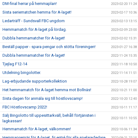
DM-final herrar på hemmaplan!
2023-02-20 11:24
Sista seriematchen hemma för A-laget!
2023-02-17 10:36
Ledarträff - Sundsvall FBC ungdom
2023-02-13 13:15
Hemmamatch för A-laget på lördag.
2023-02-09 23:00
Dubbla hemmamatcher för A-laget!
2023-02-02 15:31
Beställ papper - spara pengar och stötta föreningen!
2023-01-27 16:38
Dubbla hemmamatcher för A-laget!
2022-11-24 15:35
Tjejlag F12-14
2022-11-18 10:50
Utdelning bingolotter.
2022-11-14 11:51
Lag-erbjudande supporterkollektion
2022-10-28 19:07
Het hemmamatch för A-laget hemma mot Bollnäs!
2022-10-21 11:00
Sista dagen för anmäla sig till höstlovscamp!
2022-10-20 12:40
FBC Höstlovscamp 2022!
2022-10-11 11:17
Sälj Bingolotto till uppesittarkväll, behåll förtjänsten i
2022-10-11 10:55
lagkassan!
Hemmamatch för A-laget, välkommen!
2022-10-06 11:34
Hemmapremiär för A-laget, fri entré för alla spelare/ledare.
2022-09-21 22:15