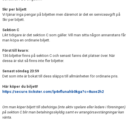
5kr per biljett
Vi tjänar inga pengar på biljetten men däremot är det en serviceavgift på
5kr per biljett.
Sektion C
Likt tidigare är det sektion C som gäller. Vill man sitta någon annanstans får
man köpa en ordinarie biljett.
Först till kvarn:
136 biljetter finns på sektion C och senast fanns det platser över. När
dessa är slut så finns inte fler biljetter.
Senast söndag 23:59
Det som inte är bokat till dess släpps till allmänheten för ordinarie pris.
Här köper du biljett!
https://secure.tickster.com/lp4vflunahb0kga?c=8uxe2h2
Om man köper biljett till obehöriga (inte aktiv spelare eller ledare i föreningen)
på sektion C blir man betalningsskyldig samt ev arrangörsavstängningar kan
vänta.