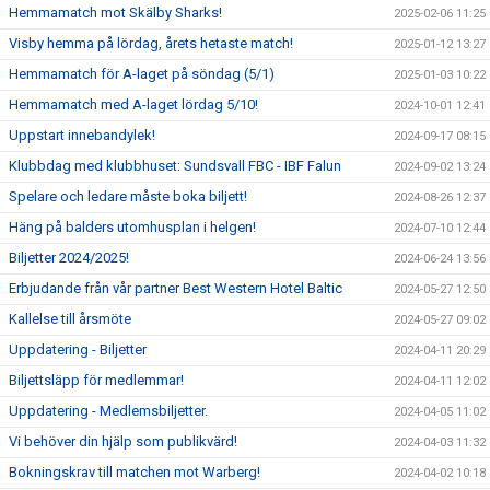
Hemmamatch mot Skälby Sharks!
2025-02-06 11:25
Visby hemma på lördag, årets hetaste match!
2025-01-12 13:27
Hemmamatch för A-laget på söndag (5/1)
2025-01-03 10:22
Hemmamatch med A-laget lördag 5/10!
2024-10-01 12:41
Uppstart innebandylek!
2024-09-17 08:15
Klubbdag med klubbhuset: Sundsvall FBC - IBF Falun
2024-09-02 13:24
Spelare och ledare måste boka biljett!
2024-08-26 12:37
Häng på balders utomhusplan i helgen!
2024-07-10 12:44
Biljetter 2024/2025!
2024-06-24 13:56
Erbjudande från vår partner Best Western Hotel Baltic
2024-05-27 12:50
Kallelse till årsmöte
2024-05-27 09:02
Uppdatering - Biljetter
2024-04-11 20:29
Biljettsläpp för medlemmar!
2024-04-11 12:02
Uppdatering - Medlemsbiljetter.
2024-04-05 11:02
Vi behöver din hjälp som publikvärd!
2024-04-03 11:32
Bokningskrav till matchen mot Warberg!
2024-04-02 10:18