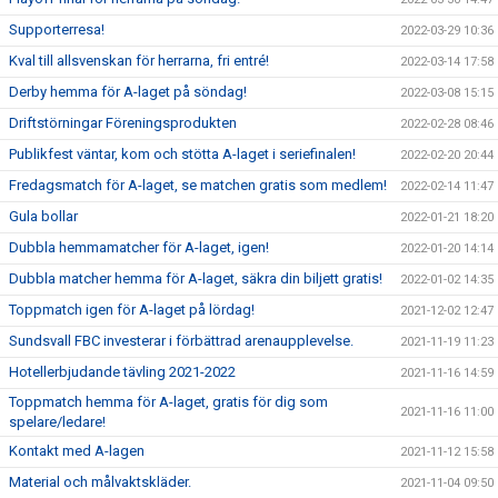
Supporterresa!
2022-03-29 10:36
Kval till allsvenskan för herrarna, fri entré!
2022-03-14 17:58
Derby hemma för A-laget på söndag!
2022-03-08 15:15
Driftstörningar Föreningsprodukten
2022-02-28 08:46
Publikfest väntar, kom och stötta A-laget i seriefinalen!
2022-02-20 20:44
Fredagsmatch för A-laget, se matchen gratis som medlem!
2022-02-14 11:47
Gula bollar
2022-01-21 18:20
Dubbla hemmamatcher för A-laget, igen!
2022-01-20 14:14
Dubbla matcher hemma för A-laget, säkra din biljett gratis!
2022-01-02 14:35
Toppmatch igen för A-laget på lördag!
2021-12-02 12:47
Sundsvall FBC investerar i förbättrad arenaupplevelse.
2021-11-19 11:23
Hotellerbjudande tävling 2021-2022
2021-11-16 14:59
Toppmatch hemma för A-laget, gratis för dig som
2021-11-16 11:00
spelare/ledare!
Kontakt med A-lagen
2021-11-12 15:58
Material och målvaktskläder.
2021-11-04 09:50