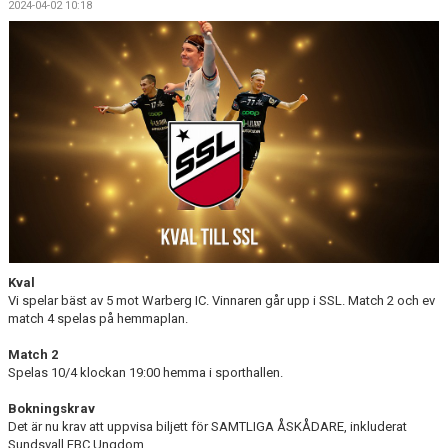
2024-04-02 10:18
DOKUMENT
MATCHER
INTRESSEANMÄLAN
LÄNKAR
SARGVAKTSCHEMA
FÖRENINGSPRODUKTEN
MEDLEMSKAP
Kval
Vi spelar bäst av 5 mot Warberg IC. Vinnaren går upp i SSL. Match 2 och ev
match 4 spelas på hemmaplan.
Match 2
Spelas 10/4 klockan 19:00 hemma i sporthallen.
Bokningskrav
Det är nu krav att uppvisa biljett för SAMTLIGA ÅSKÅDARE, inkluderat
Sundsvall FBC Ungdom.