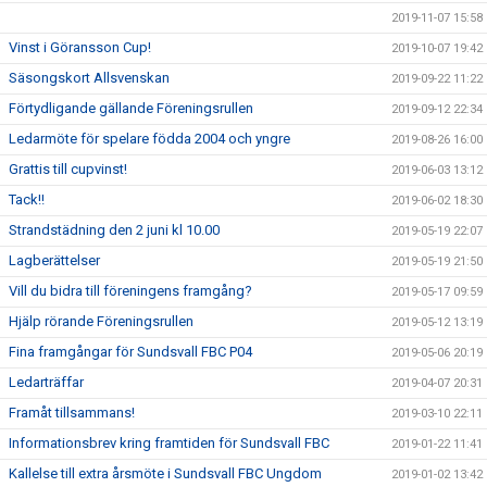
2019-11-07 15:58
Vinst i Göransson Cup!
2019-10-07 19:42
Säsongskort Allsvenskan
2019-09-22 11:22
Förtydligande gällande Föreningsrullen
2019-09-12 22:34
Ledarmöte för spelare födda 2004 och yngre
2019-08-26 16:00
Grattis till cupvinst!
2019-06-03 13:12
Tack!!
2019-06-02 18:30
Strandstädning den 2 juni kl 10.00
2019-05-19 22:07
Lagberättelser
2019-05-19 21:50
Vill du bidra till föreningens framgång?
2019-05-17 09:59
Hjälp rörande Föreningsrullen
2019-05-12 13:19
Fina framgångar för Sundsvall FBC P04
2019-05-06 20:19
Ledarträffar
2019-04-07 20:31
Framåt tillsammans!
2019-03-10 22:11
Informationsbrev kring framtiden för Sundsvall FBC
2019-01-22 11:41
Kallelse till extra årsmöte i Sundsvall FBC Ungdom
2019-01-02 13:42