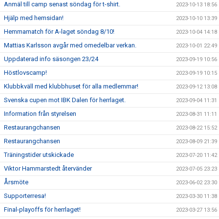
Anmäl till camp senast söndag för t-shirt.
2023-10-13 18:56
Hjälp med hemsidan!
2023-10-10 13:39
Hemmamatch för A-laget söndag 8/10!
2023-10-04 14:18
Mattias Karlsson avgår med omedelbar verkan.
2023-10-01 22:49
Uppdaterad info säsongen 23/24
2023-09-19 10:56
Höstlovscamp!
2023-09-19 10:15
Klubbkväll med klubbhuset för alla medlemmar!
2023-09-12 13:08
Svenska cupen mot IBK Dalen för herrlaget.
2023-09-04 11:31
Information från styrelsen
2023-08-31 11:11
Restaurangchansen
2023-08-22 15:52
Restaurangchansen
2023-08-09 21:39
Träningstider utskickade
2023-07-20 11:42
Viktor Hammarstedt återvänder
2023-07-05 23:23
Årsmöte
2023-06-02 23:30
Supporterresa!
2023-03-30 11:38
Final-playoffs för herrlaget!
2023-03-27 13:56