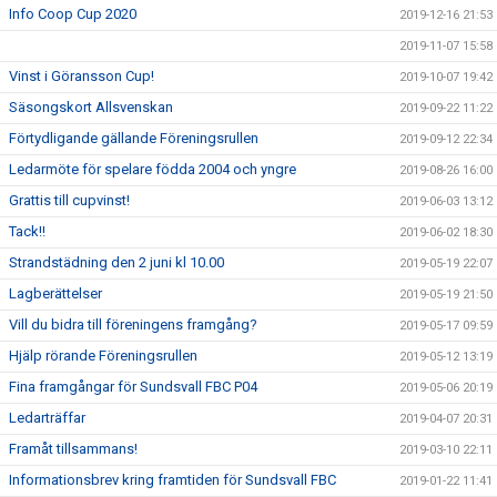
Info Coop Cup 2020
2019-12-16 21:53
2019-11-07 15:58
Vinst i Göransson Cup!
2019-10-07 19:42
Säsongskort Allsvenskan
2019-09-22 11:22
Förtydligande gällande Föreningsrullen
2019-09-12 22:34
Ledarmöte för spelare födda 2004 och yngre
2019-08-26 16:00
Grattis till cupvinst!
2019-06-03 13:12
Tack!!
2019-06-02 18:30
Strandstädning den 2 juni kl 10.00
2019-05-19 22:07
Lagberättelser
2019-05-19 21:50
Vill du bidra till föreningens framgång?
2019-05-17 09:59
Hjälp rörande Föreningsrullen
2019-05-12 13:19
Fina framgångar för Sundsvall FBC P04
2019-05-06 20:19
Ledarträffar
2019-04-07 20:31
Framåt tillsammans!
2019-03-10 22:11
Informationsbrev kring framtiden för Sundsvall FBC
2019-01-22 11:41