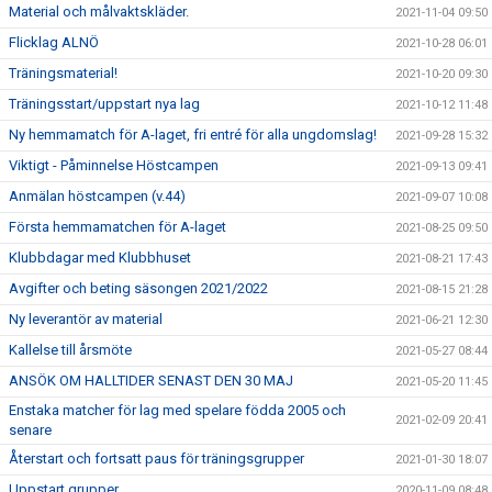
Material och målvaktskläder.
2021-11-04 09:50
Flicklag ALNÖ
2021-10-28 06:01
Träningsmaterial!
2021-10-20 09:30
Träningsstart/uppstart nya lag
2021-10-12 11:48
Ny hemmamatch för A-laget, fri entré för alla ungdomslag!
2021-09-28 15:32
Viktigt - Påminnelse Höstcampen
2021-09-13 09:41
Anmälan höstcampen (v.44)
2021-09-07 10:08
Första hemmamatchen för A-laget
2021-08-25 09:50
Klubbdagar med Klubbhuset
2021-08-21 17:43
Avgifter och beting säsongen 2021/2022
2021-08-15 21:28
Ny leverantör av material
2021-06-21 12:30
Kallelse till årsmöte
2021-05-27 08:44
ANSÖK OM HALLTIDER SENAST DEN 30 MAJ
2021-05-20 11:45
Enstaka matcher för lag med spelare födda 2005 och
2021-02-09 20:41
senare
Återstart och fortsatt paus för träningsgrupper
2021-01-30 18:07
Uppstart grupper
2020-11-09 08:48