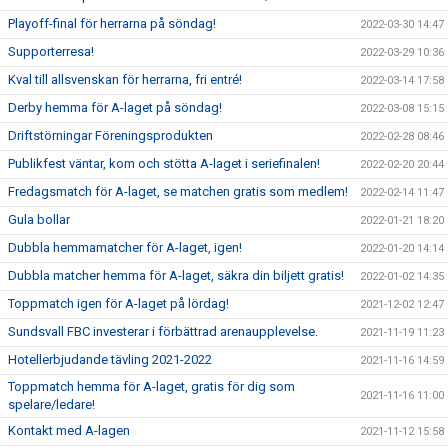
Playoff-final för herrarna på söndag!
2022-03-30 14:47
Supporterresa!
2022-03-29 10:36
Kval till allsvenskan för herrarna, fri entré!
2022-03-14 17:58
Derby hemma för A-laget på söndag!
2022-03-08 15:15
Driftstörningar Föreningsprodukten
2022-02-28 08:46
Publikfest väntar, kom och stötta A-laget i seriefinalen!
2022-02-20 20:44
Fredagsmatch för A-laget, se matchen gratis som medlem!
2022-02-14 11:47
Gula bollar
2022-01-21 18:20
Dubbla hemmamatcher för A-laget, igen!
2022-01-20 14:14
Dubbla matcher hemma för A-laget, säkra din biljett gratis!
2022-01-02 14:35
Toppmatch igen för A-laget på lördag!
2021-12-02 12:47
Sundsvall FBC investerar i förbättrad arenaupplevelse.
2021-11-19 11:23
Hotellerbjudande tävling 2021-2022
2021-11-16 14:59
Toppmatch hemma för A-laget, gratis för dig som
2021-11-16 11:00
spelare/ledare!
Kontakt med A-lagen
2021-11-12 15:58