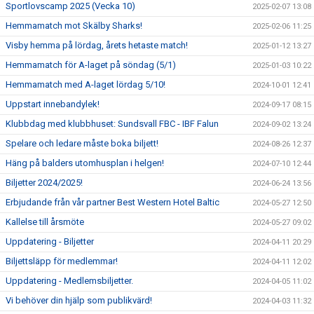
Sportlovscamp 2025 (Vecka 10)
2025-02-07 13:08
Hemmamatch mot Skälby Sharks!
2025-02-06 11:25
Visby hemma på lördag, årets hetaste match!
2025-01-12 13:27
Hemmamatch för A-laget på söndag (5/1)
2025-01-03 10:22
Hemmamatch med A-laget lördag 5/10!
2024-10-01 12:41
Uppstart innebandylek!
2024-09-17 08:15
Klubbdag med klubbhuset: Sundsvall FBC - IBF Falun
2024-09-02 13:24
Spelare och ledare måste boka biljett!
2024-08-26 12:37
Häng på balders utomhusplan i helgen!
2024-07-10 12:44
Biljetter 2024/2025!
2024-06-24 13:56
Erbjudande från vår partner Best Western Hotel Baltic
2024-05-27 12:50
Kallelse till årsmöte
2024-05-27 09:02
Uppdatering - Biljetter
2024-04-11 20:29
Biljettsläpp för medlemmar!
2024-04-11 12:02
Uppdatering - Medlemsbiljetter.
2024-04-05 11:02
Vi behöver din hjälp som publikvärd!
2024-04-03 11:32