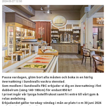
2024-05-27 12:50
DOKUMENT
MATCHER
INTRESSEANMÄLAN
LÄNKAR
SARGVAKTSCHEMA
FÖRENINGSPRODUKTEN
MEDLEMSKAP
Pausa vardagen, glöm bort alla måsten och boka in en härlig
övernattning i Sundsvalls vackra stenstad.
Som medlem i Sundsvalls FBC erbjuder vi dig en övernattning i fint
dubbelrum (säng 140-180cm) för endast 850 kr!
I priset ingår vår lyxiga hotellfrukost samt fri entré till vårt gym &
relax avdelning.
Erbjudandet gäller torsdag-söndag i mån av plats t o m 30 juni 2024