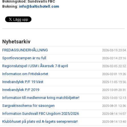
Bokningskod: Sundsvalls FBC
Bokning:
info@baltichotell.com
Nyhetsarkiv
FREDAGSUNDERHÅLLNING
2026-03-19 23:04
Sportlovscampen är nu full
2026-02-14 23:16
Regionslutspel i USM i Åkersvik 7-8 april
2026-02-05 22:52
Information om Fritidskortet
2026-02-01 19:26
Innebandylek P/F 19 Väst
2025-11-05 19:56
Innebandylek P/F 2019
2025-10-09 20:31
Information till medlemmar kring matchbiljetter!
2025-10-03 12:13
Sargvaktsschema för säsongen
2025-08-31 12:36
Information Sundsvall FBC Ungdom 2025/2026
2025-08-14 14:07
Klubbhuset på plats vid A-lagets seriepremiär!
2025-08-14 13:40