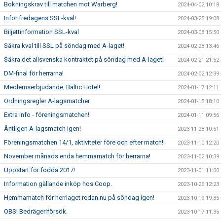
Bokningskrav till matchen mot Warberg!
2024-04-02 10:18
Inför fredagens SSL-kval!
2024-03-25 19:08
Biljettinformation SSL-kval
2024-03-08 15:50
Säkra kval till SSL på söndag med A-laget!
2024-02-28 13:46
Säkra det allsvenska kontraktet på söndag med A-laget!
2024-02-21 21:52
DM-final för herrarna!
2024-02-02 12:39
Medlemserbjudande, Baltic Hotel!
2024-01-17 12:11
Ordningsregler A-lagsmatcher.
2024-01-15 18:10
Extra info - föreningsmatchen!
2024-01-11 09:56
Äntligen A-lagsmatch igen!
2023-11-28 10:51
Föreningsmatchen 14/1, aktiviteter före och efter match!
2023-11-10 12:20
November månads enda hemmamatch för herrarna!
2023-11-02 10:39
Uppstart för födda 2017!
2023-11-01 11:00
Information gällande inköp hos Coop.
2023-10-26 12:23
Hemmamatch för herrlaget redan nu på söndag igen!
2023-10-19 19:35
OBS! Bedrägeriförsök.
2023-10-17 11:35