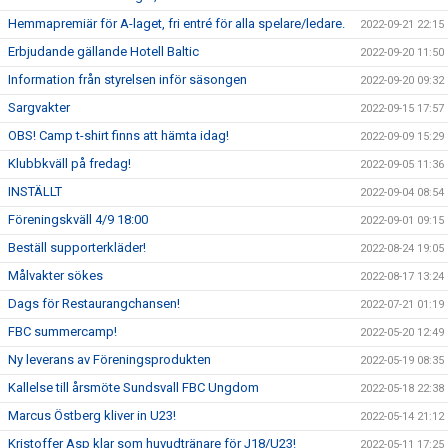
Hemmapremiär för A-laget, fri entré för alla spelare/ledare.
2022-09-21 22:15
Erbjudande gällande Hotell Baltic
2022-09-20 11:50
Information från styrelsen inför säsongen
2022-09-20 09:32
Sargvakter
2022-09-15 17:57
OBS! Camp t-shirt finns att hämta idag!
2022-09-09 15:29
Klubbkväll på fredag!
2022-09-05 11:36
INSTÄLLT
2022-09-04 08:54
Föreningskväll 4/9 18:00
2022-09-01 09:15
Beställ supporterkläder!
2022-08-24 19:05
Målvakter sökes
2022-08-17 13:24
Dags för Restaurangchansen!
2022-07-21 01:19
FBC summercamp!
2022-05-20 12:49
Ny leverans av Föreningsprodukten
2022-05-19 08:35
Kallelse till årsmöte Sundsvall FBC Ungdom
2022-05-18 22:38
Marcus Östberg kliver in U23!
2022-05-14 21:12
Kristoffer Asp klar som huvudtränare för J18/U23!
2022-05-11 17:25