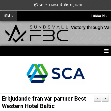
VISBY HEMMA PÅ LÖRDAG, 16:00!
HEM
LOGGA IN
Victory through Va
HEM
NYHETER
OM KLUBBEN
KONTAKT
Erbjudande från vår partner Best
<
>
KALENDER
Western Hotel Baltic