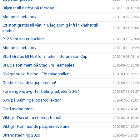
Biljetter till derbyt på torsdag!
2020-11-01 13:10
Motionsinnebandy
2020-10-27 21:55
Ett stort grattis till vårt P16 lag som går från klarhet till
2020-10-21 09:06
klarhet!
P12 Väst söker spelare!
2020-10-20 23:00
Motionsinnebandy
2020-10-19 08:29
Stort Grattis till P08 för vinsten i Göransson Cup
2020-10-08 08:16
SFBCs sortiment på Stadium Teamsales
2020-09-30 21:39
Obligatoriskt beting - Föreningsrullen
2020-09-08 08:57
Grattis till landslagsplatserna!
2020-08-20 21:23
Föreningens avgifter, beting, arbeten 20/21
2020-07-16 14:37
50% på Salmings löparkollektion
2020-07-05 23:07
Glad midsommar
2020-06-17 16:41
Viktigt - Dax att ta ett steg framåt!!
2020-06-01 16:42
Viktigt - Kommande pappersleverans!
2020-05-24 12:24
Strandstädning 2020
2020-05-12 21:21