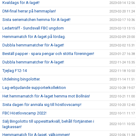
Kvaldags för A-laget!
2023-03-14 12:56
DM-final herrar på hemmaplan!
2023-02-20 11:24
Sista seriematchen hemma för A-laget!
2023-02-17 10:36
Ledarträff - Sundsvall FBC ungdom
2023-02-13 13:15
Hemmamatch för A-laget på lördag.
2023-02-09 23:00
Dubbla hemmamatcher för A-laget!
2023-02-02 15:31
Beställ papper - spara pengar och stötta föreningen!
2023-01-27 16:38
Dubbla hemmamatcher för A-laget!
2022-11-24 15:35
Tjejlag F12-14
2022-11-18 10:50
Utdelning bingolotter.
2022-11-14 11:51
Lag-erbjudande supporterkollektion
2022-10-28 19:07
Het hemmamatch för A-laget hemma mot Bollnäs!
2022-10-21 11:00
Sista dagen för anmäla sig till höstlovscamp!
2022-10-20 12:40
FBC Höstlovscamp 2022!
2022-10-11 11:17
Sälj Bingolotto till uppesittarkväll, behåll förtjänsten i
2022-10-11 10:55
lagkassan!
Hemmamatch för A-laget, välkommen!
2022-10-06 11:34