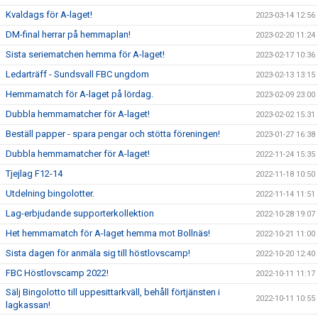
Kvaldags för A-laget!
2023-03-14 12:56
DM-final herrar på hemmaplan!
2023-02-20 11:24
Sista seriematchen hemma för A-laget!
2023-02-17 10:36
Ledarträff - Sundsvall FBC ungdom
2023-02-13 13:15
Hemmamatch för A-laget på lördag.
2023-02-09 23:00
Dubbla hemmamatcher för A-laget!
2023-02-02 15:31
Beställ papper - spara pengar och stötta föreningen!
2023-01-27 16:38
Dubbla hemmamatcher för A-laget!
2022-11-24 15:35
Tjejlag F12-14
2022-11-18 10:50
Utdelning bingolotter.
2022-11-14 11:51
Lag-erbjudande supporterkollektion
2022-10-28 19:07
Het hemmamatch för A-laget hemma mot Bollnäs!
2022-10-21 11:00
Sista dagen för anmäla sig till höstlovscamp!
2022-10-20 12:40
FBC Höstlovscamp 2022!
2022-10-11 11:17
Sälj Bingolotto till uppesittarkväll, behåll förtjänsten i
2022-10-11 10:55
lagkassan!