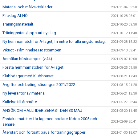
Material och målvaktskläder.
2021-11-04 09:50
Flicklag ALNÖ
2021-10-28 06:01
Träningsmaterial!
2021-10-20 09:30
Träningsstart/uppstart nya lag
2021-10-12 11:48
Ny hemmamatch för A-laget, fri entré för alla ungdomslag!
2021-09-28 15:32
Viktigt - Påminnelse Höstcampen
2021-09-13 09:41
Anmälan höstcampen (v.44)
2021-09-07 10:08
Första hemmamatchen för A-laget
2021-08-25 09:50
Klubbdagar med Klubbhuset
2021-08-21 17:43
Avgifter och beting säsongen 2021/2022
2021-08-15 21:28
Ny leverantör av material
2021-06-21 12:30
Kallelse till årsmöte
2021-05-27 08:44
ANSÖK OM HALLTIDER SENAST DEN 30 MAJ
2021-05-20 11:45
Enstaka matcher för lag med spelare födda 2005 och
2021-02-09 20:41
senare
Återstart och fortsatt paus för träningsgrupper
2021-01-30 18:07