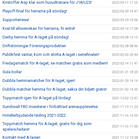
Kristoffer Asp klar som huvudtränare för J18/U23!
2022-05-11 17:25
Playoff-final för herrarna på söndag!
2022-03-30 14:47
Supporterresa!
2022-03-29 10:36
Kval till allsvenskan för herrarna, fri entré!
2022-03-14 17:58
Derby hemma för A-laget på söndag!
2022-03-08 15:15
Driftstörningar Föreningsprodukten
2022-02-28 08:46
Publikfest väntar, kom och stötta A-laget i seriefinalen!
2022-02-20 20:44
Fredagsmatch för A-laget, se matchen gratis som medlem!
2022-02-14 11:47
Gula bollar
2022-01-21 18:20
Dubbla hemmamatcher för A-laget, igen!
2022-01-20 14:14
Dubbla matcher hemma för A-laget, säkra din biljett gratis!
2022-01-02 14:35
Toppmatch igen för A-laget på lördag!
2021-12-02 12:47
Sundsvall FBC investerar i förbättrad arenaupplevelse.
2021-11-19 11:23
Hotellerbjudande tävling 2021-2022
2021-11-16 14:59
Toppmatch hemma för A-laget, gratis för dig som
2021-11-16 11:00
spelare/ledare!
Kontakt med A-lagen
2021-11-12 15:58