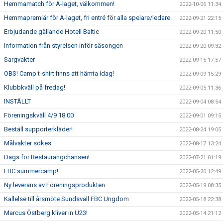
Hemmamatch för A-laget, välkommen!
2022-10-06 11:34
Hemmapremiär för A-laget, fri entré för alla spelare/ledare.
2022-09-21 22:15
Erbjudande gällande Hotell Baltic
2022-09-20 11:50
Information från styrelsen inför säsongen
2022-09-20 09:32
Sargvakter
2022-09-15 17:57
OBS! Camp t-shirt finns att hämta idag!
2022-09-09 15:29
Klubbkväll på fredag!
2022-09-05 11:36
INSTÄLLT
2022-09-04 08:54
Föreningskväll 4/9 18:00
2022-09-01 09:15
Beställ supporterkläder!
2022-08-24 19:05
Målvakter sökes
2022-08-17 13:24
Dags för Restaurangchansen!
2022-07-21 01:19
FBC summercamp!
2022-05-20 12:49
Ny leverans av Föreningsprodukten
2022-05-19 08:35
Kallelse till årsmöte Sundsvall FBC Ungdom
2022-05-18 22:38
Marcus Östberg kliver in U23!
2022-05-14 21:12