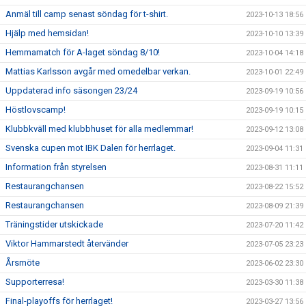
Anmäl till camp senast söndag för t-shirt.
2023-10-13 18:56
Hjälp med hemsidan!
2023-10-10 13:39
Hemmamatch för A-laget söndag 8/10!
2023-10-04 14:18
Mattias Karlsson avgår med omedelbar verkan.
2023-10-01 22:49
Uppdaterad info säsongen 23/24
2023-09-19 10:56
Höstlovscamp!
2023-09-19 10:15
Klubbkväll med klubbhuset för alla medlemmar!
2023-09-12 13:08
Svenska cupen mot IBK Dalen för herrlaget.
2023-09-04 11:31
Information från styrelsen
2023-08-31 11:11
Restaurangchansen
2023-08-22 15:52
Restaurangchansen
2023-08-09 21:39
Träningstider utskickade
2023-07-20 11:42
Viktor Hammarstedt återvänder
2023-07-05 23:23
Årsmöte
2023-06-02 23:30
Supporterresa!
2023-03-30 11:38
Final-playoffs för herrlaget!
2023-03-27 13:56