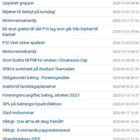
Uppstart grupper
2020-11-09 08:48
Biljetter till derbyt på torsdag!
2020-11-01 13:10
Motionsinnebandy
2020-10-27 21:55
Ett stort grattis till vårt P16 lag som går från klarhet till
2020-10-21 09:06
klarhet!
P12 Väst söker spelare!
2020-10-20 23:00
Motionsinnebandy
2020-10-19 08:29
Stort Grattis till P08 för vinsten i Göransson Cup
2020-10-08 08:16
SFBCs sortiment på Stadium Teamsales
2020-09-30 21:39
Obligatoriskt beting - Föreningsrullen
2020-09-08 08:57
Grattis till landslagsplatserna!
2020-08-20 21:23
Föreningens avgifter, beting, arbeten 20/21
2020-07-16 14:37
50% på Salmings löparkollektion
2020-07-05 23:07
Glad midsommar
2020-06-17 16:41
Viktigt - Dax att ta ett steg framåt!!
2020-06-01 16:42
Viktigt - Kommande pappersleverans!
2020-05-24 12:24
Strandstädning 2020
2020-05-12 21:21