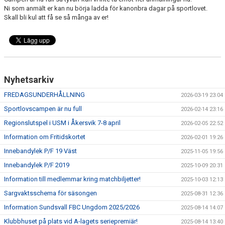
DOKUMENT
Ni som anmält er kan nu börja ladda för kanonbra dagar på sportlovet.
Skall bli kul att få se så många av er!
MATCHER
INTRESSEANMÄLAN
LÄNKAR
Nyhetsarkiv
SARGVAKTSCHEMA
FREDAGSUNDERHÅLLNING
2026-03-19 23:04
Sportlovscampen är nu full
2026-02-14 23:16
FÖRENINGSPRODUKTEN
Regionslutspel i USM i Åkersvik 7-8 april
2026-02-05 22:52
MEDLEMSKAP
Information om Fritidskortet
2026-02-01 19:26
Innebandylek P/F 19 Väst
2025-11-05 19:56
Innebandylek P/F 2019
2025-10-09 20:31
Information till medlemmar kring matchbiljetter!
2025-10-03 12:13
Sargvaktsschema för säsongen
2025-08-31 12:36
Information Sundsvall FBC Ungdom 2025/2026
2025-08-14 14:07
Klubbhuset på plats vid A-lagets seriepremiär!
2025-08-14 13:40