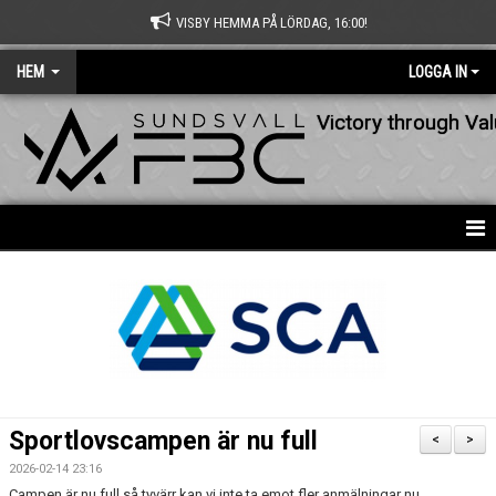
VISBY HEMMA PÅ LÖRDAG, 16:00!
HEM
LOGGA IN
Victory through Va
HEM
NYHETER
OM KLUBBEN
KONTAKT
Sportlovscampen är nu full
<
>
KALENDER
2026-02-14 23:16
Campen är nu full så tyvärr kan vi inte ta emot fler anmälningar nu.