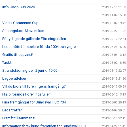
Info Coop Cup 2020
2019-12-16 21:53
2019-11-07 15:58
Vinst i Göransson Cup!
2019-10-07 19:42
Säsongskort Allsvenskan
2019-09-22 11:22
Förtydligande gällande Föreningsrullen
2019-09-12 22:34
Ledarmöte för spelare födda 2004 och yngre
2019-08-26 16:00
Grattis till cupvinst!
2019-06-03 13:12
Tack!!
2019-06-02 18:30
Strandstädning den 2 juni kl 10.00
2019-05-19 22:07
Lagberättelser
2019-05-19 21:50
Vill du bidra till föreningens framgång?
2019-05-17 09:59
Hjälp rörande Föreningsrullen
2019-05-12 13:19
Fina framgångar för Sundsvall FBC P04
2019-05-06 20:19
Ledarträffar
2019-04-07 20:31
Framåt tillsammans!
2019-03-10 22:11
Informationsbrev kring framtiden för Sundsvall FBC
2019-01-22 11:41