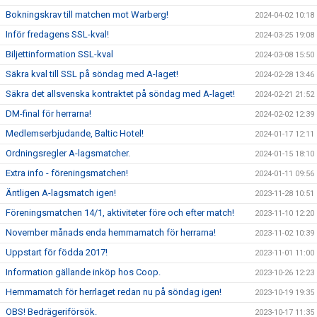
Bokningskrav till matchen mot Warberg!
2024-04-02 10:18
Inför fredagens SSL-kval!
2024-03-25 19:08
Biljettinformation SSL-kval
2024-03-08 15:50
Säkra kval till SSL på söndag med A-laget!
2024-02-28 13:46
Säkra det allsvenska kontraktet på söndag med A-laget!
2024-02-21 21:52
DM-final för herrarna!
2024-02-02 12:39
Medlemserbjudande, Baltic Hotel!
2024-01-17 12:11
Ordningsregler A-lagsmatcher.
2024-01-15 18:10
Extra info - föreningsmatchen!
2024-01-11 09:56
Äntligen A-lagsmatch igen!
2023-11-28 10:51
Föreningsmatchen 14/1, aktiviteter före och efter match!
2023-11-10 12:20
November månads enda hemmamatch för herrarna!
2023-11-02 10:39
Uppstart för födda 2017!
2023-11-01 11:00
Information gällande inköp hos Coop.
2023-10-26 12:23
Hemmamatch för herrlaget redan nu på söndag igen!
2023-10-19 19:35
OBS! Bedrägeriförsök.
2023-10-17 11:35