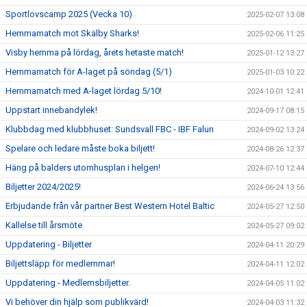
Sportlovscamp 2025 (Vecka 10)
2025-02-07 13:08
Hemmamatch mot Skälby Sharks!
2025-02-06 11:25
Visby hemma på lördag, årets hetaste match!
2025-01-12 13:27
Hemmamatch för A-laget på söndag (5/1)
2025-01-03 10:22
Hemmamatch med A-laget lördag 5/10!
2024-10-01 12:41
Uppstart innebandylek!
2024-09-17 08:15
Klubbdag med klubbhuset: Sundsvall FBC - IBF Falun
2024-09-02 13:24
Spelare och ledare måste boka biljett!
2024-08-26 12:37
Häng på balders utomhusplan i helgen!
2024-07-10 12:44
Biljetter 2024/2025!
2024-06-24 13:56
Erbjudande från vår partner Best Western Hotel Baltic
2024-05-27 12:50
Kallelse till årsmöte
2024-05-27 09:02
Uppdatering - Biljetter
2024-04-11 20:29
Biljettsläpp för medlemmar!
2024-04-11 12:02
Uppdatering - Medlemsbiljetter.
2024-04-05 11:02
Vi behöver din hjälp som publikvärd!
2024-04-03 11:32