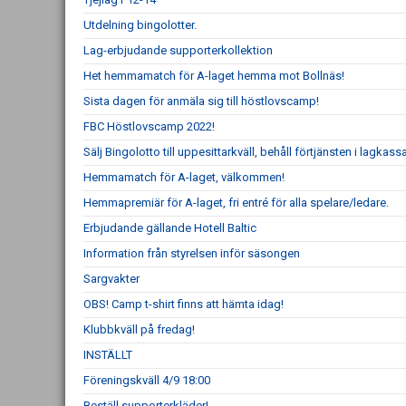
Utdelning bingolotter.
Lag-erbjudande supporterkollektion
Het hemmamatch för A-laget hemma mot Bollnäs!
Sista dagen för anmäla sig till höstlovscamp!
FBC Höstlovscamp 2022!
Sälj Bingolotto till uppesittarkväll, behåll förtjänsten i lagkass
Hemmamatch för A-laget, välkommen!
Hemmapremiär för A-laget, fri entré för alla spelare/ledare.
Erbjudande gällande Hotell Baltic
Information från styrelsen inför säsongen
Sargvakter
OBS! Camp t-shirt finns att hämta idag!
Klubbkväll på fredag!
INSTÄLLT
Föreningskväll 4/9 18:00
Beställ supporterkläder!