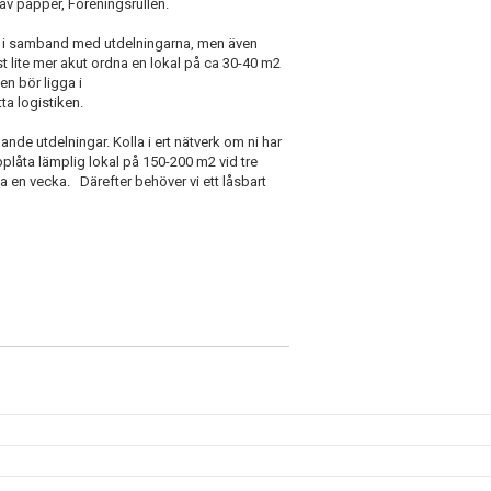
 av papper, Föreningsrullen.
de i samband med utdelningarna, men även
st lite mer akut ordna en lokal på ca 30-40 m2
n bör ligga i
a logistiken.
nde utdelningar. Kolla i ert nätverk om ni har
låta lämplig lokal på 150-200 m2 vid tre
 c:a en vecka. Därefter behöver vi ett låsbart