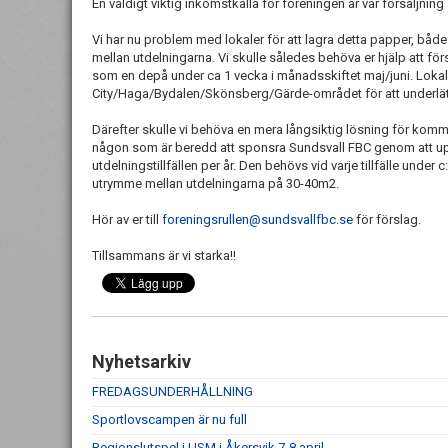
En väldigt viktig inkomstkälla för föreningen är vår försäljning
Vi har nu problem med lokaler för att lagra detta papper, bå
mellan utdelningarna. Vi skulle således behöva er hjälp att för
som en depå under ca 1 vecka i månadsskiftet maj/juni. Lokale
City/Haga/Bydalen/Skönsberg/Gärde-området för att underlätt
Därefter skulle vi behöva en mera långsiktig lösning för komma
någon som är beredd att sponsra Sundsvall FBC genom att upp
utdelningstillfällen per år. Den behövs vid varje tillfälle under
utrymme mellan utdelningarna på 30-40m2.
Hör av er till
foreningsrullen@sundsvallfbc.se
för förslag.
Tillsammans är vi starka!!
Nyhetsarkiv
FREDAGSUNDERHÅLLNING
Sportlovscampen är nu full
Regionslutspel i USM i Åkersvik 7-8 april