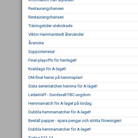
Restaurangchansen
Restaurangchansen
Träningstider utskickade
Viktor Hammarstedt återvänder
Årsmöte
Supporterresa!
Final-playoffs för herrlaget!
Kvaldags för A-laget!
DM-final herrar på hemmaplan!
Sista seriematchen hemma för A-laget!
Ledarträff - Sundsvall FBC ungdom
Hemmamatch för A-laget på lördag.
Dubbla hemmamatcher för A-laget!
Beställ papper - spara pengar och stötta föreningen!
Dubbla hemmamatcher för A-laget!
Tjejlag F12-14