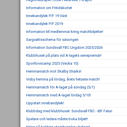
Information om Fritidskortet
Innebandylek P/F 19 Väst
Innebandylek P/F 2019
Information till medlemmar kring matchbiljetter!
Sargvaktsschema för säsongen
Information Sundsvall FBC Ungdom 2025/2026
Klubbhuset på plats vid A-lagets seriepremiär!
Sportlovscamp 2025 (Vecka 10)
Hemmamatch mot Skälby Sharks!
Visby hemma på lördag, årets hetaste match!
Hemmamatch för A-laget på söndag (5/1)
Hemmamatch med A-laget lördag 5/10!
Uppstart innebandylek!
Klubbdag med klubbhuset: Sundsvall FBC - IBF Falun
Spelare och ledare måste boka biljett!
Häng på balders utomhusplan i helgen!