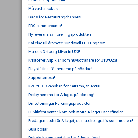
Målvakter sökes
Dags för Restaurangchansen!
FBC summercamp!
Ny leverans av Föreningsprodukten
Kallelse till årsmöte Sundsvall FBC Ungdom
Marcus Östberg kliver in U23!
Kristoffer Asp klar som huvudtränare för J18/U23!
Playoff-final för herrarna på söndag!
Supporterresa!
Kval till allsvenskan för herrarna, fri entré!
Derby hemma för A-laget på söndag!
Driftstörningar Föreningsprodukten
Publikfest väntar, kom och stötta A-laget i seriefinalen!
Fredagsmatch för A-laget, se matchen gratis som medlem!
Gula bollar
Dubbla hemmamatcher för A-laget, igen!