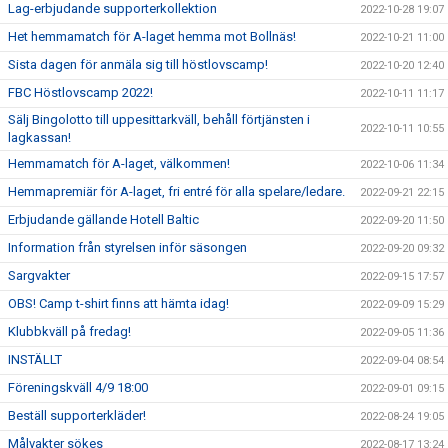
Lag-erbjudande supporterkollektion
2022-10-28 19:07
Het hemmamatch för A-laget hemma mot Bollnäs!
2022-10-21 11:00
Sista dagen för anmäla sig till höstlovscamp!
2022-10-20 12:40
FBC Höstlovscamp 2022!
2022-10-11 11:17
Sälj Bingolotto till uppesittarkväll, behåll förtjänsten i
2022-10-11 10:55
lagkassan!
Hemmamatch för A-laget, välkommen!
2022-10-06 11:34
Hemmapremiär för A-laget, fri entré för alla spelare/ledare.
2022-09-21 22:15
Erbjudande gällande Hotell Baltic
2022-09-20 11:50
Information från styrelsen inför säsongen
2022-09-20 09:32
Sargvakter
2022-09-15 17:57
OBS! Camp t-shirt finns att hämta idag!
2022-09-09 15:29
Klubbkväll på fredag!
2022-09-05 11:36
INSTÄLLT
2022-09-04 08:54
Föreningskväll 4/9 18:00
2022-09-01 09:15
Beställ supporterkläder!
2022-08-24 19:05
Målvakter sökes
2022-08-17 13:24