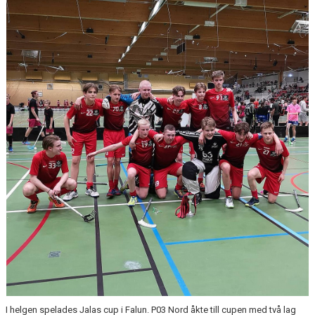
DOKUMENT
MATCHER
INTRESSEANMÄLAN
LÄNKAR
SARGVAKTSCHEMA
FÖRENINGSPRODUKTEN
MEDLEMSKAP
I helgen spelades Jalas cup i Falun. P03 Nord åkte till cupen med två lag