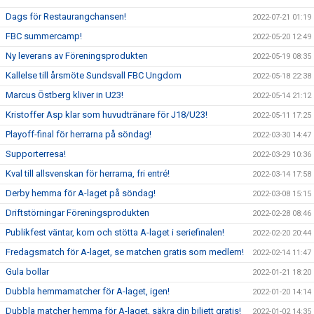
Dags för Restaurangchansen!
2022-07-21 01:19
FBC summercamp!
2022-05-20 12:49
Ny leverans av Föreningsprodukten
2022-05-19 08:35
Kallelse till årsmöte Sundsvall FBC Ungdom
2022-05-18 22:38
Marcus Östberg kliver in U23!
2022-05-14 21:12
Kristoffer Asp klar som huvudtränare för J18/U23!
2022-05-11 17:25
Playoff-final för herrarna på söndag!
2022-03-30 14:47
Supporterresa!
2022-03-29 10:36
Kval till allsvenskan för herrarna, fri entré!
2022-03-14 17:58
Derby hemma för A-laget på söndag!
2022-03-08 15:15
Driftstörningar Föreningsprodukten
2022-02-28 08:46
Publikfest väntar, kom och stötta A-laget i seriefinalen!
2022-02-20 20:44
Fredagsmatch för A-laget, se matchen gratis som medlem!
2022-02-14 11:47
Gula bollar
2022-01-21 18:20
Dubbla hemmamatcher för A-laget, igen!
2022-01-20 14:14
Dubbla matcher hemma för A-laget, säkra din biljett gratis!
2022-01-02 14:35