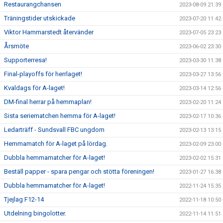
Restaurangchansen
2023-08-09 21:39
Träningstider utskickade
2023-07-20 11:42
Viktor Hammarstedt återvänder
2023-07-05 23:23
Årsmöte
2023-06-02 23:30
Supporterresa!
2023-03-30 11:38
Final-playoffs för herrlaget!
2023-03-27 13:56
Kvaldags för A-laget!
2023-03-14 12:56
DM-final herrar på hemmaplan!
2023-02-20 11:24
Sista seriematchen hemma för A-laget!
2023-02-17 10:36
Ledarträff - Sundsvall FBC ungdom
2023-02-13 13:15
Hemmamatch för A-laget på lördag.
2023-02-09 23:00
Dubbla hemmamatcher för A-laget!
2023-02-02 15:31
Beställ papper - spara pengar och stötta föreningen!
2023-01-27 16:38
Dubbla hemmamatcher för A-laget!
2022-11-24 15:35
Tjejlag F12-14
2022-11-18 10:50
Utdelning bingolotter.
2022-11-14 11:51