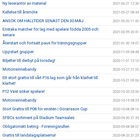
Ny leverantör av material
2021-06-21 12:30
Kallelse till årsmöte
2021-05-27 08:44
ANSÖK OM HALLTIDER SENAST DEN 30 MAJ
2021-05-20 11:45
Enstaka matcher för lag med spelare födda 2005 och
2021-02-09 20:41
senare
Återstart och fortsatt paus för träningsgrupper
2021-01-30 18:07
Uppstart grupper
2020-11-09 08:48
Biljetter till derbyt på torsdag!
2020-11-01 13:10
Motionsinnebandy
2020-10-27 21:55
Ett stort grattis till vårt P16 lag som går från klarhet till
2020-10-21 09:06
klarhet!
P12 Väst söker spelare!
2020-10-20 23:00
Motionsinnebandy
2020-10-19 08:29
Stort Grattis till P08 för vinsten i Göransson Cup
2020-10-08 08:16
SFBCs sortiment på Stadium Teamsales
2020-09-30 21:39
Obligatoriskt beting - Föreningsrullen
2020-09-08 08:57
Grattis till landslagsplatserna!
2020-08-20 21:23