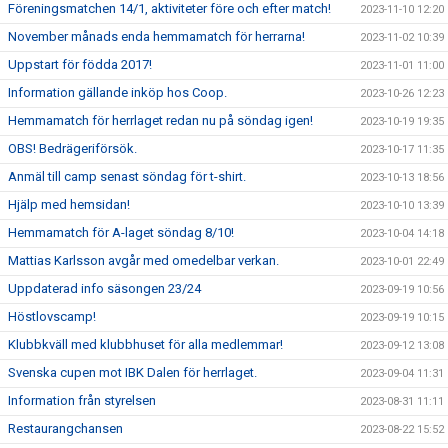
Föreningsmatchen 14/1, aktiviteter före och efter match!
2023-11-10 12:20
November månads enda hemmamatch för herrarna!
2023-11-02 10:39
Uppstart för födda 2017!
2023-11-01 11:00
Information gällande inköp hos Coop.
2023-10-26 12:23
Hemmamatch för herrlaget redan nu på söndag igen!
2023-10-19 19:35
OBS! Bedrägeriförsök.
2023-10-17 11:35
Anmäl till camp senast söndag för t-shirt.
2023-10-13 18:56
Hjälp med hemsidan!
2023-10-10 13:39
Hemmamatch för A-laget söndag 8/10!
2023-10-04 14:18
Mattias Karlsson avgår med omedelbar verkan.
2023-10-01 22:49
Uppdaterad info säsongen 23/24
2023-09-19 10:56
Höstlovscamp!
2023-09-19 10:15
Klubbkväll med klubbhuset för alla medlemmar!
2023-09-12 13:08
Svenska cupen mot IBK Dalen för herrlaget.
2023-09-04 11:31
Information från styrelsen
2023-08-31 11:11
Restaurangchansen
2023-08-22 15:52