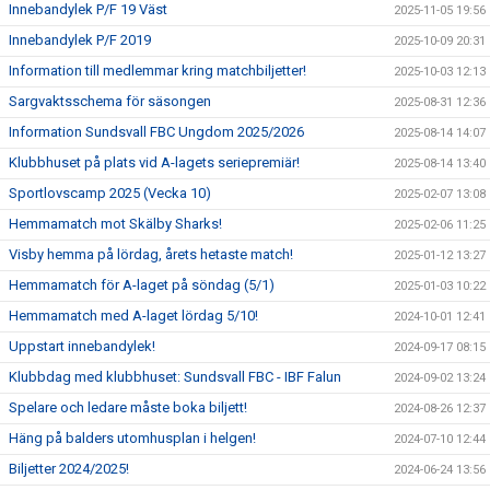
Innebandylek P/F 19 Väst
2025-11-05 19:56
Innebandylek P/F 2019
2025-10-09 20:31
Information till medlemmar kring matchbiljetter!
2025-10-03 12:13
Sargvaktsschema för säsongen
2025-08-31 12:36
Information Sundsvall FBC Ungdom 2025/2026
2025-08-14 14:07
Klubbhuset på plats vid A-lagets seriepremiär!
2025-08-14 13:40
Sportlovscamp 2025 (Vecka 10)
2025-02-07 13:08
Hemmamatch mot Skälby Sharks!
2025-02-06 11:25
Visby hemma på lördag, årets hetaste match!
2025-01-12 13:27
Hemmamatch för A-laget på söndag (5/1)
2025-01-03 10:22
Hemmamatch med A-laget lördag 5/10!
2024-10-01 12:41
Uppstart innebandylek!
2024-09-17 08:15
Klubbdag med klubbhuset: Sundsvall FBC - IBF Falun
2024-09-02 13:24
Spelare och ledare måste boka biljett!
2024-08-26 12:37
Häng på balders utomhusplan i helgen!
2024-07-10 12:44
Biljetter 2024/2025!
2024-06-24 13:56