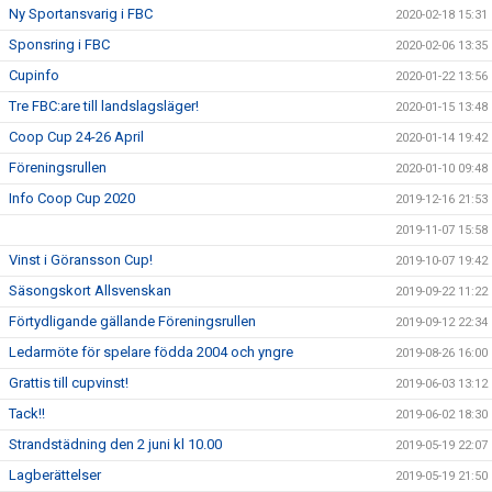
Ny Sportansvarig i FBC
2020-02-18 15:31
Sponsring i FBC
2020-02-06 13:35
Cupinfo
2020-01-22 13:56
Tre FBC:are till landslagsläger!
2020-01-15 13:48
Coop Cup 24-26 April
2020-01-14 19:42
Föreningsrullen
2020-01-10 09:48
Info Coop Cup 2020
2019-12-16 21:53
2019-11-07 15:58
Vinst i Göransson Cup!
2019-10-07 19:42
Säsongskort Allsvenskan
2019-09-22 11:22
Förtydligande gällande Föreningsrullen
2019-09-12 22:34
Ledarmöte för spelare födda 2004 och yngre
2019-08-26 16:00
Grattis till cupvinst!
2019-06-03 13:12
Tack!!
2019-06-02 18:30
Strandstädning den 2 juni kl 10.00
2019-05-19 22:07
Lagberättelser
2019-05-19 21:50