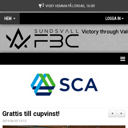
VISBY HEMMA PÅ LÖRDAG, 16:00!
HEM
LOGGA IN
Victory through Va
HEM
NYHETER
OM KLUBBEN
KONTAKT
Grattis till cupvinst!
<
>
KALENDER
2019-06-03 13:12