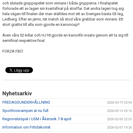
och slutade gruppspelet som vinnare i båda grupperna. I finalspelet
förlorade ett av lagen sin kvartsfinal på straffar. Det andra lagen tog sig
hela vägen till finalen där man ställdes mot ett av Sveriges bästa 03-lag,
Ledberg. Efter en jämn, tät match så stod våra grabbar som vinnare. Ett
stort grattis till alla som gjorde en kanoncup!!
Även våra 02-killar och HJ18 gjorde en kanonfin insats genom att ta sig till
semifinal respektive final.
FORZA FBC!
Nyhetsarkiv
FREDAGSUNDERHÅLLNING
2026-03-19 23:04
Sportlovscampen är nu full
2026-02-14 23:16
Regionslutspel i USM i Åkersvik 7-8 april
2026-02-05 22:52
Information om Fritidskortet
2026-02-01 19:26