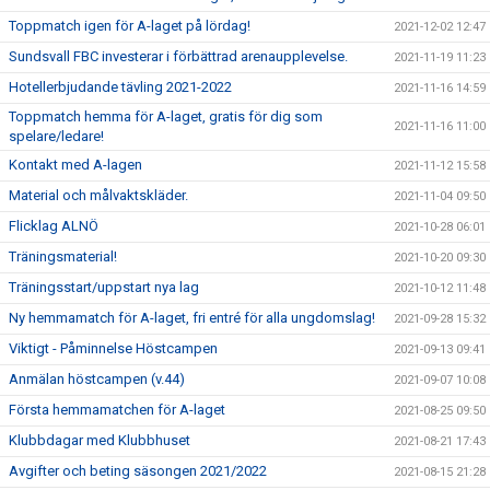
Toppmatch igen för A-laget på lördag!
2021-12-02 12:47
Sundsvall FBC investerar i förbättrad arenaupplevelse.
2021-11-19 11:23
Hotellerbjudande tävling 2021-2022
2021-11-16 14:59
Toppmatch hemma för A-laget, gratis för dig som
2021-11-16 11:00
spelare/ledare!
Kontakt med A-lagen
2021-11-12 15:58
Material och målvaktskläder.
2021-11-04 09:50
Flicklag ALNÖ
2021-10-28 06:01
Träningsmaterial!
2021-10-20 09:30
Träningsstart/uppstart nya lag
2021-10-12 11:48
Ny hemmamatch för A-laget, fri entré för alla ungdomslag!
2021-09-28 15:32
Viktigt - Påminnelse Höstcampen
2021-09-13 09:41
Anmälan höstcampen (v.44)
2021-09-07 10:08
Första hemmamatchen för A-laget
2021-08-25 09:50
Klubbdagar med Klubbhuset
2021-08-21 17:43
Avgifter och beting säsongen 2021/2022
2021-08-15 21:28