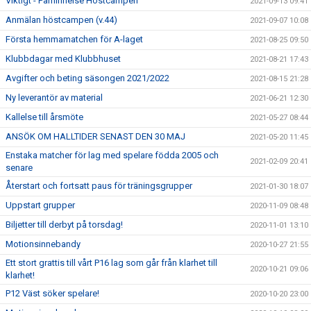
Viktigt - Påminnelse Höstcampen
2021-09-13 09:41
Anmälan höstcampen (v.44)
2021-09-07 10:08
Första hemmamatchen för A-laget
2021-08-25 09:50
Klubbdagar med Klubbhuset
2021-08-21 17:43
Avgifter och beting säsongen 2021/2022
2021-08-15 21:28
Ny leverantör av material
2021-06-21 12:30
Kallelse till årsmöte
2021-05-27 08:44
ANSÖK OM HALLTIDER SENAST DEN 30 MAJ
2021-05-20 11:45
Enstaka matcher för lag med spelare födda 2005 och
2021-02-09 20:41
senare
Återstart och fortsatt paus för träningsgrupper
2021-01-30 18:07
Uppstart grupper
2020-11-09 08:48
Biljetter till derbyt på torsdag!
2020-11-01 13:10
Motionsinnebandy
2020-10-27 21:55
Ett stort grattis till vårt P16 lag som går från klarhet till
2020-10-21 09:06
klarhet!
P12 Väst söker spelare!
2020-10-20 23:00