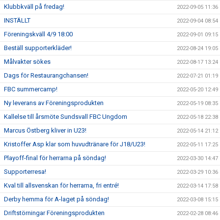
Klubbkväll på fredag!
2022-09-05 11:36
INSTÄLLT
2022-09-04 08:54
Föreningskväll 4/9 18:00
2022-09-01 09:15
Beställ supporterkläder!
2022-08-24 19:05
Målvakter sökes
2022-08-17 13:24
Dags för Restaurangchansen!
2022-07-21 01:19
FBC summercamp!
2022-05-20 12:49
Ny leverans av Föreningsprodukten
2022-05-19 08:35
Kallelse till årsmöte Sundsvall FBC Ungdom
2022-05-18 22:38
Marcus Östberg kliver in U23!
2022-05-14 21:12
Kristoffer Asp klar som huvudtränare för J18/U23!
2022-05-11 17:25
Playoff-final för herrarna på söndag!
2022-03-30 14:47
Supporterresa!
2022-03-29 10:36
Kval till allsvenskan för herrarna, fri entré!
2022-03-14 17:58
Derby hemma för A-laget på söndag!
2022-03-08 15:15
Driftstörningar Föreningsprodukten
2022-02-28 08:46