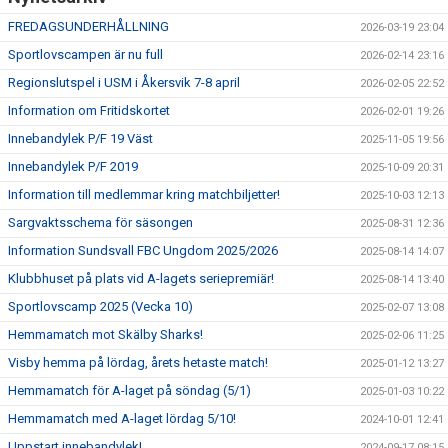
FREDAGSUNDERHÅLLNING
2026-03-19 23:04
Sportlovscampen är nu full
2026-02-14 23:16
Regionslutspel i USM i Åkersvik 7-8 april
2026-02-05 22:52
Information om Fritidskortet
2026-02-01 19:26
Innebandylek P/F 19 Väst
2025-11-05 19:56
Innebandylek P/F 2019
2025-10-09 20:31
Information till medlemmar kring matchbiljetter!
2025-10-03 12:13
Sargvaktsschema för säsongen
2025-08-31 12:36
Information Sundsvall FBC Ungdom 2025/2026
2025-08-14 14:07
Klubbhuset på plats vid A-lagets seriepremiär!
2025-08-14 13:40
Sportlovscamp 2025 (Vecka 10)
2025-02-07 13:08
Hemmamatch mot Skälby Sharks!
2025-02-06 11:25
Visby hemma på lördag, årets hetaste match!
2025-01-12 13:27
Hemmamatch för A-laget på söndag (5/1)
2025-01-03 10:22
Hemmamatch med A-laget lördag 5/10!
2024-10-01 12:41
Uppstart innebandylek!
2024-09-17 08:15