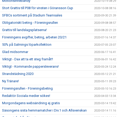
Motionsinnebandy
2020-10-19 08:29
Stort Grattis till P08 för vinsten i Göransson Cup
2020-10-08 08:16
SFBCs sortiment på Stadium Teamsales
2020-09-30 21:39
Obligatoriskt beting - Föreningsrullen
2020-09-08 08:57
Grattis till landslagsplatserna!
2020-08-20 21:23
Föreningens avgifter, beting, arbeten 20/21
2020-07-16 14:37
50% på Salmings löparkollektion
2020-07-05 23:07
Glad midsommar
2020-06-17 16:41
Viktigt - Dax att ta ett steg framåt!!
2020-06-01 16:42
Viktigt - Kommande pappersleverans!
2020-05-24 12:24
Strandstädning 2020
2020-05-12 21:21
Ny Tränare!
2020-05-11 09:23
Föreningsrullen - Föreningsbeting
2020-05-10 16:23
Redaktör Sociala medier sökes!
2020-04-03 13:34
Morgondagens websändning ej gratis
2020-03-14 19:42
Säsongens sista hemmamatcher i Div.1 och Allsvenskan
2020-03-14 11:16