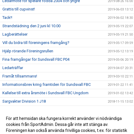
Ledarmöte för spelare födda 2004 och yngre
2019-08-26 16:00
Grattis till cupvinst!
2019-06-03 13:12
Tack!!
2019-06-02 18:30
Strandstädning den 2 juni kl 10.00
2019-05-19 22:07
Lagberättelser
2019-05-19 21:50
Vill du bidra till föreningens framgång?
2019-05-17 09:59
Hjälp rörande Föreningsrullen
2019-05-12 13:19
Fina framgångar för Sundsvall FBC P04
2019-05-06 20:19
Ledarträffar
2019-04-07 20:31
Framåt tillsammans!
2019-03-10 22:11
Informationsbrev kring framtiden för Sundsvall FBC
2019-01-22 11:41
Kallelse till extra årsmöte i Sundsvall FBC Ungdom
2019-01-02 13:42
Sargvakter Division 1 J18
2018-11-15 13:02
Besök av äldre spelare
2018-09-30 17:24
Sargvaktschema 2018/19
För att hemsidan ska fungera korrekt använder vi nödvändiga
2018-09-21 14:24
cookies från SportAdmin. Dessa går inte att stänga av.
Ett tryggt föreningsliv för alla
2018-06-30 11:59
Föreningen kan också använda frivilliga cookies, t.ex. för statistik