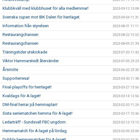
Klubbkväll med klubbhuset för alla medlemmar!
2023-09-12 13:08
Svenska cupen mot IBK Dalen för herrlaget.
2023-09-04 11:31
Information från styrelsen
2023-08-31 11:11
Restaurangchansen
2023-08-22 15:52
Restaurangchansen
2023-08-09 21:39
Träningstider utskickade
2023-07-20 11:42
Viktor Hammarstedt återvänder
2023-07-05 23:23
Årsmöte
2023-06-02 23:30
Supporterresa!
2023-03-30 11:38
Final-playoffs för herrlaget!
2023-03-27 13:56
Kvaldags för A-laget!
2023-03-14 12:56
DM-final herrar på hemmaplan!
2023-02-20 11:24
Sista seriematchen hemma för A-laget!
2023-02-17 10:36
Ledarträff - Sundsvall FBC ungdom
2023-02-13 13:15
Hemmamatch för A-laget på lördag.
2023-02-09 23:00
Dubbla hemmamatcher för A-laget!
2023-02-02 15:31