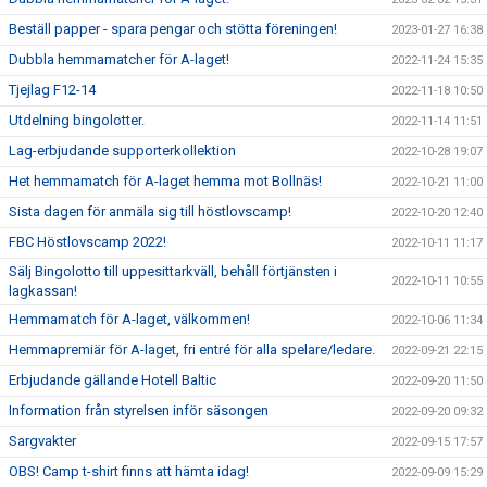
Beställ papper - spara pengar och stötta föreningen!
2023-01-27 16:38
Dubbla hemmamatcher för A-laget!
2022-11-24 15:35
Tjejlag F12-14
2022-11-18 10:50
Utdelning bingolotter.
2022-11-14 11:51
Lag-erbjudande supporterkollektion
2022-10-28 19:07
Het hemmamatch för A-laget hemma mot Bollnäs!
2022-10-21 11:00
Sista dagen för anmäla sig till höstlovscamp!
2022-10-20 12:40
FBC Höstlovscamp 2022!
2022-10-11 11:17
Sälj Bingolotto till uppesittarkväll, behåll förtjänsten i
2022-10-11 10:55
lagkassan!
Hemmamatch för A-laget, välkommen!
2022-10-06 11:34
Hemmapremiär för A-laget, fri entré för alla spelare/ledare.
2022-09-21 22:15
Erbjudande gällande Hotell Baltic
2022-09-20 11:50
Information från styrelsen inför säsongen
2022-09-20 09:32
Sargvakter
2022-09-15 17:57
OBS! Camp t-shirt finns att hämta idag!
2022-09-09 15:29