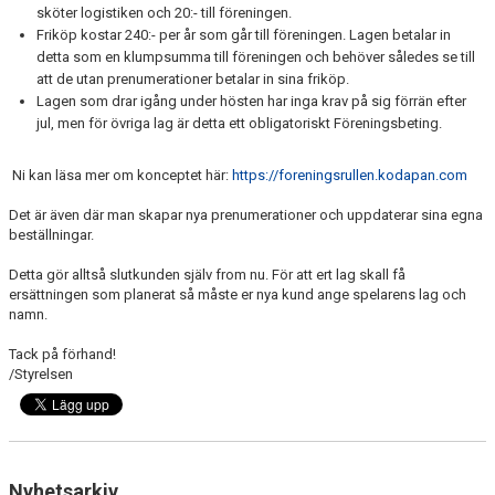
sköter logistiken och 20:- till föreningen.
Friköp kostar 240:- per år som går till föreningen. Lagen betalar in
detta som en klumpsumma till föreningen och behöver således se till
att de utan prenumerationer betalar in sina friköp.
Lagen som drar igång under hösten har inga krav på sig förrän efter
jul, men för övriga lag är detta ett obligatoriskt Föreningsbeting.
Ni kan läsa mer om konceptet här:
https://foreningsrullen.kodapan.com
Det är även där man skapar nya prenumerationer och uppdaterar sina egna
beställningar.
Detta gör alltså slutkunden själv from nu. För att ert lag skall få
ersättningen som planerat så måste er nya kund ange spelarens lag och
namn.
Tack på förhand!
/Styrelsen
Nyhetsarkiv