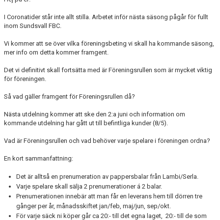
DOKUMENT
I Coronatider står inte allt stilla. Arbetet inför nästa säsong pågår för fullt
inom Sundsvall FBC.
MATCHER
Vi kommer att se över vilka föreningsbeting vi skall ha kommande säsong,
INTRESSEANMÄLAN
mer info om detta kommer framgent.
LÄNKAR
Det vi definitivt skall fortsätta med är Föreningsrullen som är mycket viktig
för föreningen.
SARGVAKTSCHEMA
Så vad gäller framgent för Föreningsrullen då?
FÖRENINGSPRODUKTEN
Nästa utdelning kommer att ske den 2:a juni och information om
kommande utdelning har gått ut till befintliga kunder (8/5).
MEDLEMSKAP
Vad är Föreningsrullen och vad behöver varje spelare i föreningen ordna?
En kort sammanfattning:
Det är alltså en prenumeration av pappersbalar från Lambi/Serla.
Varje spelare skall sälja 2 prenumerationer á 2 balar.
Prenumerationen innebär att man får en leverans hem till dörren tre
gånger per år, månadsskiftet jan/feb, maj/jun, sep/okt.
För varje säck ni köper går ca 20:- till det egna laget, 20:- till de som