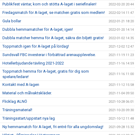
Publikfest väntar, kom och stötta A-laget i seriefinalen!
2022-02-20 20:44
Fredagsmatch för A-laget, se matchen gratis som medlem!
2022-02-14 11:47
Gula bollar
2022-01-21 18:20
Dubbla hemmamatcher för A-laget, igen!
2022-01-20 14:14
Dubbla matcher hemma för A-laget, säkra din biljett gratis!
2022-01-02 14:35
Toppmatch igen för A-laget på lördag!
2021-12-02 12:47
Sundsvall FBC investerar i förbättrad arenaupplevelse.
2021-11-19 11:23
Hotellerbjudande tävling 2021-2022
2021-11-16 14:59
Toppmatch hemma för A-laget, gratis för dig som
2021-11-16 11:00
spelare/ledare!
Kontakt med A-lagen
2021-11-12 15:58
Material och målvaktskläder.
2021-11-04 09:50
Flicklag ALNÖ
2021-10-28 06:01
Träningsmaterial!
2021-10-20 09:30
Träningsstart/uppstart nya lag
2021-10-12 11:48
Ny hemmamatch för A-laget, fri entré för alla ungdomslag!
2021-09-28 15:32