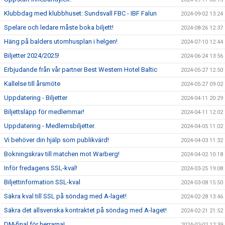
Klubbdag med klubbhuset: Sundsvall FBC - IBF Falun
2024-09-02 13:24
Spelare och ledare måste boka biljett!
2024-08-26 12:37
Häng på balders utomhusplan i helgen!
2024-07-10 12:44
Biljetter 2024/2025!
2024-06-24 13:56
Erbjudande från vår partner Best Western Hotel Baltic
2024-05-27 12:50
Kallelse till årsmöte
2024-05-27 09:02
Uppdatering - Biljetter
2024-04-11 20:29
Biljettsläpp för medlemmar!
2024-04-11 12:02
Uppdatering - Medlemsbiljetter.
2024-04-05 11:02
Vi behöver din hjälp som publikvärd!
2024-04-03 11:32
Bokningskrav till matchen mot Warberg!
2024-04-02 10:18
Inför fredagens SSL-kval!
2024-03-25 19:08
Biljettinformation SSL-kval
2024-03-08 15:50
Säkra kval till SSL på söndag med A-laget!
2024-02-28 13:46
Säkra det allsvenska kontraktet på söndag med A-laget!
2024-02-21 21:52
DM-final för herrarna!
2024-02-02 12:39