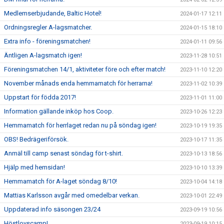
Medlemserbjudande, Baltic Hotel!
2024-01-17 12:11
Ordningsregler A-lagsmatcher.
2024-01-15 18:10
Extra info - föreningsmatchen!
2024-01-11 09:56
Äntligen A-lagsmatch igen!
2023-11-28 10:51
Föreningsmatchen 14/1, aktiviteter före och efter match!
2023-11-10 12:20
November månads enda hemmamatch för herrarna!
2023-11-02 10:39
Uppstart för födda 2017!
2023-11-01 11:00
Information gällande inköp hos Coop.
2023-10-26 12:23
Hemmamatch för herrlaget redan nu på söndag igen!
2023-10-19 19:35
OBS! Bedrägeriförsök.
2023-10-17 11:35
Anmäl till camp senast söndag för t-shirt.
2023-10-13 18:56
Hjälp med hemsidan!
2023-10-10 13:39
Hemmamatch för A-laget söndag 8/10!
2023-10-04 14:18
Mattias Karlsson avgår med omedelbar verkan.
2023-10-01 22:49
Uppdaterad info säsongen 23/24
2023-09-19 10:56
Höstlovscamp!
2023-09-19 10:15