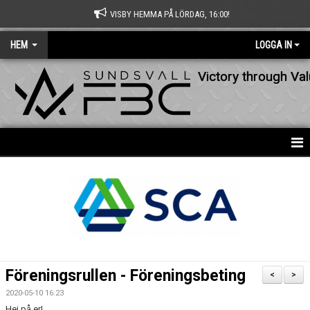
VISBY HEMMA PÅ LÖRDAG, 16:00!
HEM
LOGGA IN
Victory through Va
HEM
NYHETER
OM KLUBBEN
KONTAKT
Föreningsrullen - Föreningsbeting
<
>
KALENDER
2020-05-10 16:23
Hej på er!