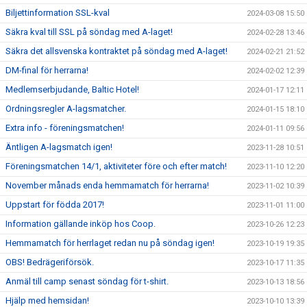
Biljettinformation SSL-kval
2024-03-08 15:50
Säkra kval till SSL på söndag med A-laget!
2024-02-28 13:46
Säkra det allsvenska kontraktet på söndag med A-laget!
2024-02-21 21:52
DM-final för herrarna!
2024-02-02 12:39
Medlemserbjudande, Baltic Hotel!
2024-01-17 12:11
Ordningsregler A-lagsmatcher.
2024-01-15 18:10
Extra info - föreningsmatchen!
2024-01-11 09:56
Äntligen A-lagsmatch igen!
2023-11-28 10:51
Föreningsmatchen 14/1, aktiviteter före och efter match!
2023-11-10 12:20
November månads enda hemmamatch för herrarna!
2023-11-02 10:39
Uppstart för födda 2017!
2023-11-01 11:00
Information gällande inköp hos Coop.
2023-10-26 12:23
Hemmamatch för herrlaget redan nu på söndag igen!
2023-10-19 19:35
OBS! Bedrägeriförsök.
2023-10-17 11:35
Anmäl till camp senast söndag för t-shirt.
2023-10-13 18:56
Hjälp med hemsidan!
2023-10-10 13:39