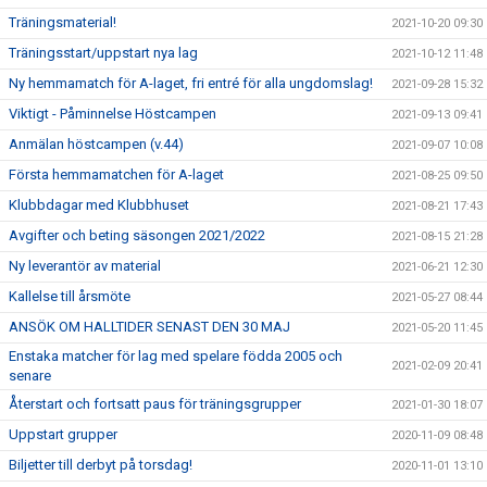
Träningsmaterial!
2021-10-20 09:30
Träningsstart/uppstart nya lag
2021-10-12 11:48
Ny hemmamatch för A-laget, fri entré för alla ungdomslag!
2021-09-28 15:32
Viktigt - Påminnelse Höstcampen
2021-09-13 09:41
Anmälan höstcampen (v.44)
2021-09-07 10:08
Första hemmamatchen för A-laget
2021-08-25 09:50
Klubbdagar med Klubbhuset
2021-08-21 17:43
Avgifter och beting säsongen 2021/2022
2021-08-15 21:28
Ny leverantör av material
2021-06-21 12:30
Kallelse till årsmöte
2021-05-27 08:44
ANSÖK OM HALLTIDER SENAST DEN 30 MAJ
2021-05-20 11:45
Enstaka matcher för lag med spelare födda 2005 och
2021-02-09 20:41
senare
Återstart och fortsatt paus för träningsgrupper
2021-01-30 18:07
Uppstart grupper
2020-11-09 08:48
Biljetter till derbyt på torsdag!
2020-11-01 13:10