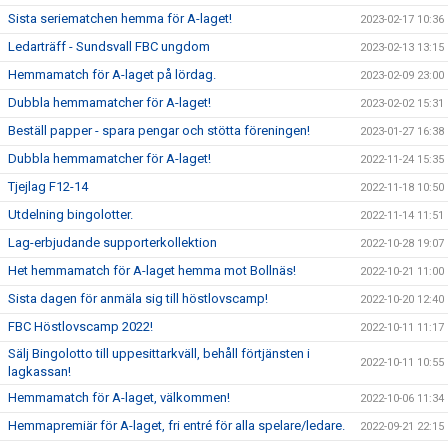
Sista seriematchen hemma för A-laget!
2023-02-17 10:36
Ledarträff - Sundsvall FBC ungdom
2023-02-13 13:15
Hemmamatch för A-laget på lördag.
2023-02-09 23:00
Dubbla hemmamatcher för A-laget!
2023-02-02 15:31
Beställ papper - spara pengar och stötta föreningen!
2023-01-27 16:38
Dubbla hemmamatcher för A-laget!
2022-11-24 15:35
Tjejlag F12-14
2022-11-18 10:50
Utdelning bingolotter.
2022-11-14 11:51
Lag-erbjudande supporterkollektion
2022-10-28 19:07
Het hemmamatch för A-laget hemma mot Bollnäs!
2022-10-21 11:00
Sista dagen för anmäla sig till höstlovscamp!
2022-10-20 12:40
FBC Höstlovscamp 2022!
2022-10-11 11:17
Sälj Bingolotto till uppesittarkväll, behåll förtjänsten i
2022-10-11 10:55
lagkassan!
Hemmamatch för A-laget, välkommen!
2022-10-06 11:34
Hemmapremiär för A-laget, fri entré för alla spelare/ledare.
2022-09-21 22:15