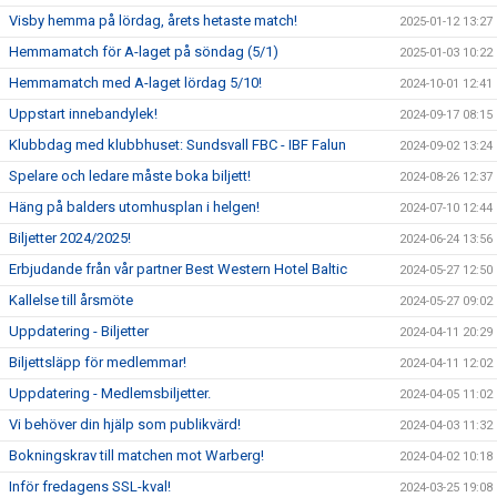
Visby hemma på lördag, årets hetaste match!
2025-01-12 13:27
Hemmamatch för A-laget på söndag (5/1)
2025-01-03 10:22
Hemmamatch med A-laget lördag 5/10!
2024-10-01 12:41
Uppstart innebandylek!
2024-09-17 08:15
Klubbdag med klubbhuset: Sundsvall FBC - IBF Falun
2024-09-02 13:24
Spelare och ledare måste boka biljett!
2024-08-26 12:37
Häng på balders utomhusplan i helgen!
2024-07-10 12:44
Biljetter 2024/2025!
2024-06-24 13:56
Erbjudande från vår partner Best Western Hotel Baltic
2024-05-27 12:50
Kallelse till årsmöte
2024-05-27 09:02
Uppdatering - Biljetter
2024-04-11 20:29
Biljettsläpp för medlemmar!
2024-04-11 12:02
Uppdatering - Medlemsbiljetter.
2024-04-05 11:02
Vi behöver din hjälp som publikvärd!
2024-04-03 11:32
Bokningskrav till matchen mot Warberg!
2024-04-02 10:18
Inför fredagens SSL-kval!
2024-03-25 19:08