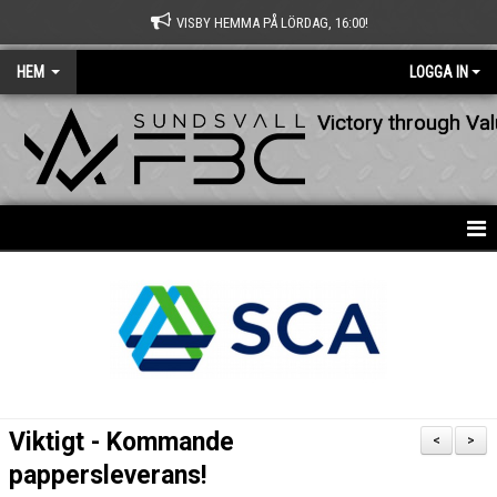
VISBY HEMMA PÅ LÖRDAG, 16:00!
HEM
LOGGA IN
Victory through Va
HEM
NYHETER
OM KLUBBEN
KONTAKT
Viktigt - Kommande
<
>
KALENDER
pappersleverans!