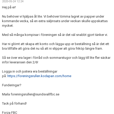
2020-05-24 12:24
DOKUMENT
Hej på er!
MATCHER
Nu behöver vi hjälpas åt lite. Vi behöver tömma lagret av papper under
kommande vecka, så en extra säljinsats under veckan skulle uppskattas
INTRESSEANMÄLAN
mycket.
Med så många kompisar i föreningen så är det väl snabbt gjort tänker vi.
LÄNKAR
Har ni glömt att skapa ett konto och lägga upp er beställning så är det ett
SARGVAKTSCHEMA
bra tillfälle att göra det nu så att ni slipper att göra friköp längre fram.
Så se över era lager i förråd och sommarstugor och lägg till lite fler säckar
FÖRENINGSPRODUKTEN
inför leveransen den 2/6!
MEDLEMSKAP
Logga in och justera era beställningar
på:
https://foreningsrullen.kodapan.com/home
Funderingar?
Maila foreningsrullen@sundsvallfbc.se
Tack på förhand!
Forza FBC