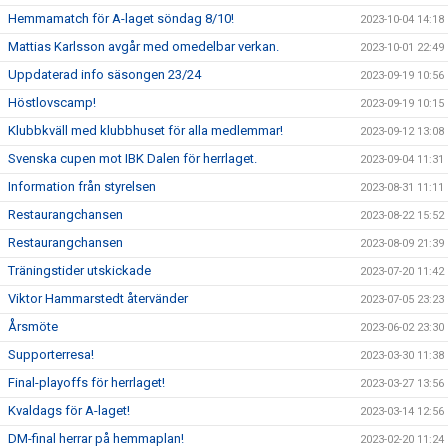
Hemmamatch för A-laget söndag 8/10!
2023-10-04 14:18
Mattias Karlsson avgår med omedelbar verkan.
2023-10-01 22:49
Uppdaterad info säsongen 23/24
2023-09-19 10:56
Höstlovscamp!
2023-09-19 10:15
Klubbkväll med klubbhuset för alla medlemmar!
2023-09-12 13:08
Svenska cupen mot IBK Dalen för herrlaget.
2023-09-04 11:31
Information från styrelsen
2023-08-31 11:11
Restaurangchansen
2023-08-22 15:52
Restaurangchansen
2023-08-09 21:39
Träningstider utskickade
2023-07-20 11:42
Viktor Hammarstedt återvänder
2023-07-05 23:23
Årsmöte
2023-06-02 23:30
Supporterresa!
2023-03-30 11:38
Final-playoffs för herrlaget!
2023-03-27 13:56
Kvaldags för A-laget!
2023-03-14 12:56
DM-final herrar på hemmaplan!
2023-02-20 11:24