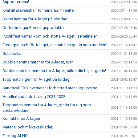
Supporterresa!
2022-03-29 10:36
Kval till allsvenskan för herrarna, fri entré!
2022-03-14 17:58
Derby hemma för A-laget på söndag!
2022-03-08 15:15
Driftstörningar Föreningsprodukten
2022-02-28 08:46
Publikfest väntar, kom och stötta A-laget i seriefinalen!
2022-02-20 20:44
Fredagsmatch för A-laget, se matchen gratis som medlem!
2022-02-14 11:47
Gula bollar
2022-01-21 18:20
Dubbla hemmamatcher för A-laget, igen!
2022-01-20 14:14
Dubbla matcher hemma för A-laget, säkra din biljett gratis!
2022-01-02 14:35
Toppmatch igen för A-laget på lördag!
2021-12-02 12:47
Sundsvall FBC investerar i förbättrad arenaupplevelse.
2021-11-19 11:23
Hotellerbjudande tävling 2021-2022
2021-11-16 14:59
Toppmatch hemma för A-laget, gratis för dig som
2021-11-16 11:00
spelare/ledare!
Kontakt med A-lagen
2021-11-12 15:58
Material och målvaktskläder.
2021-11-04 09:50
Flicklag ALNÖ
2021-10-28 06:01