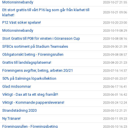
Motionsinnebandy
2020-10-27 21:55
Ett stort grattis till vårt P16 lag som går från klarhet till
2020-10-21 09:06
klarhet!
P12 Väst söker spelare!
2020-10-20 23:00
Motionsinnebandy
2020-10-19 08:29
Stort Grattis till P08 för vinsten i Göransson Cup
2020-10-08 08:16
SFBCs sortiment på Stadium Teamsales
2020-09-30 21:39
Obligatoriskt beting - Föreningsrullen
2020-09-08 08:57
Grattis till landslagsplatserna!
2020-08-20 21:23
Föreningens avgifter, beting, arbeten 20/21
2020-07-16 14:37
50% på Salmings löparkollektion
2020-07-05 23:07
Glad midsommar
2020-06-17 16:41
Viktigt - Dax att ta ett steg framåt!!
2020-06-01 16:42
Viktigt - Kommande pappersleverans!
2020-05-24 12:24
Strandstädning 2020
2020-05-12 21:21
Ny Tränare!
2020-05-11 09:23
Föreningsrullen - Föreningsbeting
2020-05-10 16:23