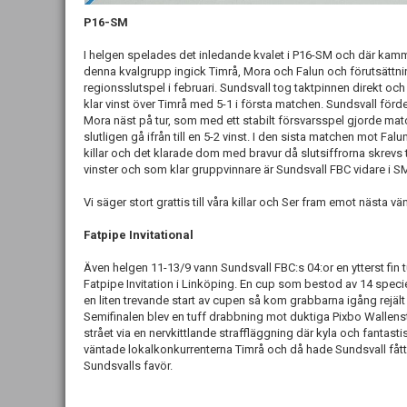
P16-SM
I helgen spelades det inledande kvalet i P16-SM och där kammade
denna kvalgrupp ingick Timrå, Mora och Falun och förutsättninge
regionsslutspel i februari. Sundsvall tog taktpinnen direkt och
klar vinst över Timrå med 5-1 i första matchen. Sundsvall förde 
Mora näst på tur, som med ett stabilt försvarsspel gjorde m
slutligen gå ifrån till en 5-2 vinst. I den sista matchen mot Fa
killar och det klarade dom med bravur då slutsiffrorna skrevs til
vinster och som klar gruppvinnare är Sundsvall FBC vidare i SM
Vi säger stort grattis till våra killar och Ser fram emot nästa vä
Fatpipe Invitational
Även helgen 11-13/9 vann Sundsvall FBC:s 04:or en ytterst fin 
Fatpipe Invitation i Linköping. En cup som bestod av 14 speciel
en liten trevande start av cupen så kom grabbarna igång rejäl
Semifinalen blev en tuff drabbning mot duktiga Pixbo Wallens
strået via en nervkittlande straffläggning där kyla och fantastis
väntade lokalkonkurrenterna Timrå och då hade Sundsvall fått 
Sundsvalls favör.