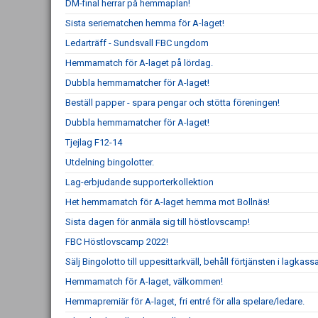
DM-final herrar på hemmaplan!
Sista seriematchen hemma för A-laget!
Ledarträff - Sundsvall FBC ungdom
Hemmamatch för A-laget på lördag.
Dubbla hemmamatcher för A-laget!
Beställ papper - spara pengar och stötta föreningen!
Dubbla hemmamatcher för A-laget!
Tjejlag F12-14
Utdelning bingolotter.
Lag-erbjudande supporterkollektion
Het hemmamatch för A-laget hemma mot Bollnäs!
Sista dagen för anmäla sig till höstlovscamp!
FBC Höstlovscamp 2022!
Sälj Bingolotto till uppesittarkväll, behåll förtjänsten i lagkass
Hemmamatch för A-laget, välkommen!
Hemmapremiär för A-laget, fri entré för alla spelare/ledare.