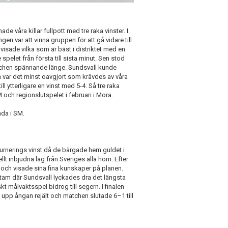
 våra killar fullpott med tre raka vinster. I
n var att vinna gruppen för att gå vidare till
 visade vilka som är bäst i distriktet med en
spelet från första till sista minut. Sen stod
atchen spännande länge. Sundsvall kunde
lun var det minst oavgjort som krävdes av våra
l ytterligare en vinst med 5-4. Så tre raka
 och regionslutspelet i februari i Mora.
nda i SM.
turnerings vinst då de bärgade hem guldet i
lt inbjudna lag från Sveriges alla hörn. Efter
t och visade sina fina kunskaper på planen.
tam där Sundsvall lyckades dra det längsta
kt målvaktsspel bidrog till segern. I finalen
upp ångan rejält och matchen slutade 6–1 till