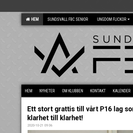
HEM
SUNDSVALL FBC SENIOR
UNGDOM FLICKOR
HEM
NYHETER
OM KLUBBEN
KONTAKT
KALENDER
Ett stort grattis till vårt P16 lag s
klarhet till klarhet!
2020-10-21 09:06