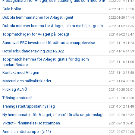
Fredagsmatch för A-laget, se matchen gratis som medlem!
2022-02-14 11:47
Gula bollar
2022-01-21 18:20
Dubbla hemmamatcher för A-laget, igen!
2022-01-20 14:14
Dubbla matcher hemma för A-laget, säkra din biljett gratis!
2022-01-02 14:35
Toppmatch igen för A-laget på lördag!
2021-12-02 12:47
Sundsvall FBC investerar i förbättrad arenaupplevelse.
2021-11-19 11:23
Hotellerbjudande tävling 2021-2022
2021-11-16 14:59
Toppmatch hemma för A-laget, gratis för dig som
2021-11-16 11:00
spelare/ledare!
Kontakt med A-lagen
2021-11-12 15:58
Material och målvaktskläder.
2021-11-04 09:50
Flicklag ALNÖ
2021-10-28 06:01
Träningsmaterial!
2021-10-20 09:30
Träningsstart/uppstart nya lag
2021-10-12 11:48
Ny hemmamatch för A-laget, fri entré för alla ungdomslag!
2021-09-28 15:32
Viktigt - Påminnelse Höstcampen
2021-09-13 09:41
Anmälan höstcampen (v.44)
2021-09-07 10:08