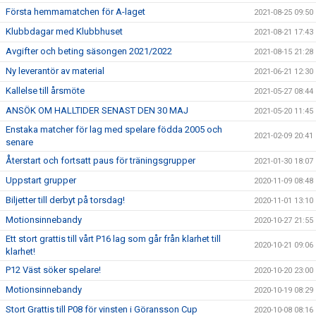
Första hemmamatchen för A-laget
2021-08-25 09:50
Klubbdagar med Klubbhuset
2021-08-21 17:43
Avgifter och beting säsongen 2021/2022
2021-08-15 21:28
Ny leverantör av material
2021-06-21 12:30
Kallelse till årsmöte
2021-05-27 08:44
ANSÖK OM HALLTIDER SENAST DEN 30 MAJ
2021-05-20 11:45
Enstaka matcher för lag med spelare födda 2005 och
2021-02-09 20:41
senare
Återstart och fortsatt paus för träningsgrupper
2021-01-30 18:07
Uppstart grupper
2020-11-09 08:48
Biljetter till derbyt på torsdag!
2020-11-01 13:10
Motionsinnebandy
2020-10-27 21:55
Ett stort grattis till vårt P16 lag som går från klarhet till
2020-10-21 09:06
klarhet!
P12 Väst söker spelare!
2020-10-20 23:00
Motionsinnebandy
2020-10-19 08:29
Stort Grattis till P08 för vinsten i Göransson Cup
2020-10-08 08:16