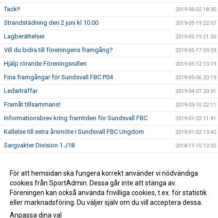
Tack!!
2019-06-02 18:30
Strandstädning den 2 juni kl 10.00
2019-05-19 22:07
Lagberättelser
2019-05-19 21:50
Vill du bidra till föreningens framgång?
2019-05-17 09:59
Hjälp rörande Föreningsrullen
2019-05-12 13:19
Fina framgångar för Sundsvall FBC P04
2019-05-06 20:19
Ledarträffar
2019-04-07 20:31
Framåt tillsammans!
2019-03-10 22:11
Informationsbrev kring framtiden för Sundsvall FBC
2019-01-22 11:41
Kallelse till extra årsmöte i Sundsvall FBC Ungdom
2019-01-02 13:42
Sargvakter Division 1 J18
2018-11-15 13:02
Besök av äldre spelare
2018-09-30 17:24
Sargvaktschema 2018/19
För att hemsidan ska fungera korrekt använder vi nödvändiga
2018-09-21 14:24
cookies från SportAdmin. Dessa går inte att stänga av.
Ett tryggt föreningsliv för alla
2018-06-30 11:59
Föreningen kan också använda frivilliga cookies, t.ex. för statistik
eller marknadsföring. Du väljer själv om du vill acceptera dessa.
Anpassa dina val