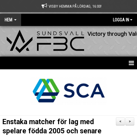
VISBY HEMMA PÅ LÖRDAG, 16:00!
HEM
LOGGA IN
Victory through Va
HEM
NYHETER
OM KLUBBEN
KONTAKT
Enstaka matcher för lag med
<
>
KALENDER
spelare födda 2005 och senare