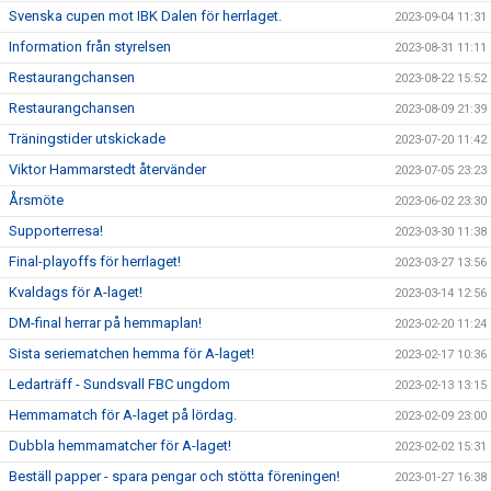
Svenska cupen mot IBK Dalen för herrlaget.
2023-09-04 11:31
Information från styrelsen
2023-08-31 11:11
Restaurangchansen
2023-08-22 15:52
Restaurangchansen
2023-08-09 21:39
Träningstider utskickade
2023-07-20 11:42
Viktor Hammarstedt återvänder
2023-07-05 23:23
Årsmöte
2023-06-02 23:30
Supporterresa!
2023-03-30 11:38
Final-playoffs för herrlaget!
2023-03-27 13:56
Kvaldags för A-laget!
2023-03-14 12:56
DM-final herrar på hemmaplan!
2023-02-20 11:24
Sista seriematchen hemma för A-laget!
2023-02-17 10:36
Ledarträff - Sundsvall FBC ungdom
2023-02-13 13:15
Hemmamatch för A-laget på lördag.
2023-02-09 23:00
Dubbla hemmamatcher för A-laget!
2023-02-02 15:31
Beställ papper - spara pengar och stötta föreningen!
2023-01-27 16:38