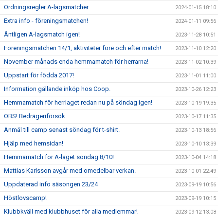
Ordningsregler A-lagsmatcher.
2024-01-15 18:10
Extra info - föreningsmatchen!
2024-01-11 09:56
Äntligen A-lagsmatch igen!
2023-11-28 10:51
Föreningsmatchen 14/1, aktiviteter före och efter match!
2023-11-10 12:20
November månads enda hemmamatch för herrarna!
2023-11-02 10:39
Uppstart för födda 2017!
2023-11-01 11:00
Information gällande inköp hos Coop.
2023-10-26 12:23
Hemmamatch för herrlaget redan nu på söndag igen!
2023-10-19 19:35
OBS! Bedrägeriförsök.
2023-10-17 11:35
Anmäl till camp senast söndag för t-shirt.
2023-10-13 18:56
Hjälp med hemsidan!
2023-10-10 13:39
Hemmamatch för A-laget söndag 8/10!
2023-10-04 14:18
Mattias Karlsson avgår med omedelbar verkan.
2023-10-01 22:49
Uppdaterad info säsongen 23/24
2023-09-19 10:56
Höstlovscamp!
2023-09-19 10:15
Klubbkväll med klubbhuset för alla medlemmar!
2023-09-12 13:08