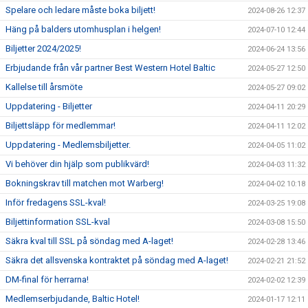
Spelare och ledare måste boka biljett!
2024-08-26 12:37
Häng på balders utomhusplan i helgen!
2024-07-10 12:44
Biljetter 2024/2025!
2024-06-24 13:56
Erbjudande från vår partner Best Western Hotel Baltic
2024-05-27 12:50
Kallelse till årsmöte
2024-05-27 09:02
Uppdatering - Biljetter
2024-04-11 20:29
Biljettsläpp för medlemmar!
2024-04-11 12:02
Uppdatering - Medlemsbiljetter.
2024-04-05 11:02
Vi behöver din hjälp som publikvärd!
2024-04-03 11:32
Bokningskrav till matchen mot Warberg!
2024-04-02 10:18
Inför fredagens SSL-kval!
2024-03-25 19:08
Biljettinformation SSL-kval
2024-03-08 15:50
Säkra kval till SSL på söndag med A-laget!
2024-02-28 13:46
Säkra det allsvenska kontraktet på söndag med A-laget!
2024-02-21 21:52
DM-final för herrarna!
2024-02-02 12:39
Medlemserbjudande, Baltic Hotel!
2024-01-17 12:11