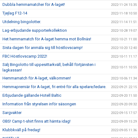
Dubbla hemmamatcher för A-laget!
2022-11-24 15:35
Tjejlag F12-14
2022-11-18 10:50
Utdelning bingolotter.
2022-11-14 11:51
Lag-erbjudande supporterkollektion
2022-10-28 19:07
Het hemmamatch för A-laget hemma mot Bollnäs!
2022-10-21 11:00
Sista dagen för anmäla sig till höstlovscamp!
2022-10-20 12:40
FBC Höstlovscamp 2022!
2022-10-11 11:17
Sälj Bingolotto till uppesittarkväll, behåll förtjänsten i
2022-10-11 10:55
lagkassan!
Hemmamatch för A-laget, välkommen!
2022-10-06 11:34
Hemmapremiär för A-laget, fri entré för alla spelare/ledare.
2022-09-21 22:15
Erbjudande gällande Hotell Baltic
2022-09-20 11:50
Information från styrelsen inför säsongen
2022-09-20 09:32
Sargvakter
2022-09-15 17:57
OBS! Camp t-shirt finns att hämta idag!
2022-09-09 15:29
Klubbkväll på fredag!
2022-09-05 11:36