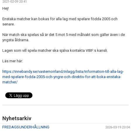
2021-02-09 20:41
DOKUMENT
Hej!
MATCHER
Enstaka matcher kan bokas för alla lag med spelare födda 2005 och
senare.
INTRESSEANMÄLAN
När match ska spelas så är det 5 mot 5 med målvakt som gäller även i de
yngsta åldrarna.
LÄNKAR
Lagen som vill spela matcher ska själva kontakta VIBF:s kansli.
SARGVAKTSCHEMA
Läs mer här:
FÖRENINGSPRODUKTEN
https://innebandy.se/vasternorrland/inlagg/lista/information-till-alla-lag-
med-spelare-fodda-2005-och-yngre-och-direktiv-for-att-boka-enstaka-
MEDLEMSKAP
matcher/
Nyhetsarkiv
FREDAGSUNDERHÅLLNING
2026-03-19 23:04