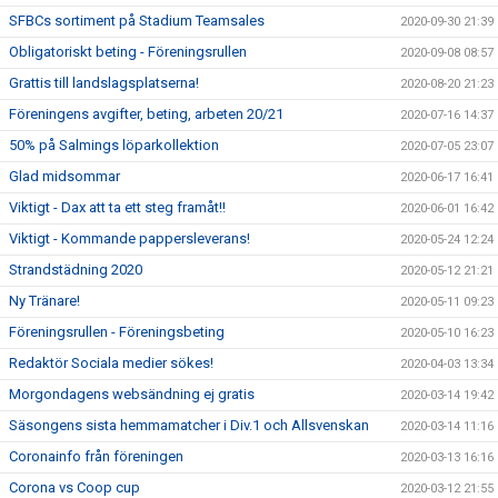
SFBCs sortiment på Stadium Teamsales
2020-09-30 21:39
Obligatoriskt beting - Föreningsrullen
2020-09-08 08:57
Grattis till landslagsplatserna!
2020-08-20 21:23
Föreningens avgifter, beting, arbeten 20/21
2020-07-16 14:37
50% på Salmings löparkollektion
2020-07-05 23:07
Glad midsommar
2020-06-17 16:41
Viktigt - Dax att ta ett steg framåt!!
2020-06-01 16:42
Viktigt - Kommande pappersleverans!
2020-05-24 12:24
Strandstädning 2020
2020-05-12 21:21
Ny Tränare!
2020-05-11 09:23
Föreningsrullen - Föreningsbeting
2020-05-10 16:23
Redaktör Sociala medier sökes!
2020-04-03 13:34
Morgondagens websändning ej gratis
2020-03-14 19:42
Säsongens sista hemmamatcher i Div.1 och Allsvenskan
2020-03-14 11:16
Coronainfo från föreningen
2020-03-13 16:16
Corona vs Coop cup
2020-03-12 21:55