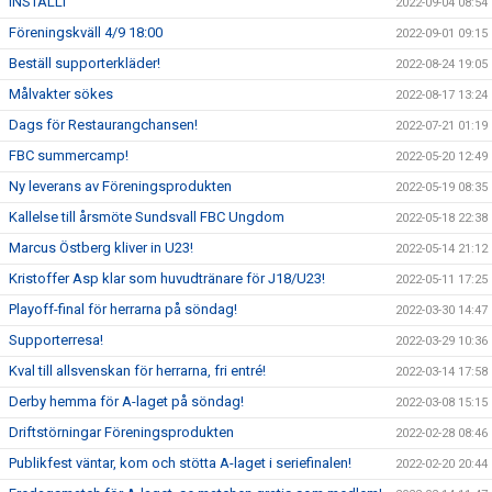
INSTÄLLT
2022-09-04 08:54
Föreningskväll 4/9 18:00
2022-09-01 09:15
Beställ supporterkläder!
2022-08-24 19:05
Målvakter sökes
2022-08-17 13:24
Dags för Restaurangchansen!
2022-07-21 01:19
FBC summercamp!
2022-05-20 12:49
Ny leverans av Föreningsprodukten
2022-05-19 08:35
Kallelse till årsmöte Sundsvall FBC Ungdom
2022-05-18 22:38
Marcus Östberg kliver in U23!
2022-05-14 21:12
Kristoffer Asp klar som huvudtränare för J18/U23!
2022-05-11 17:25
Playoff-final för herrarna på söndag!
2022-03-30 14:47
Supporterresa!
2022-03-29 10:36
Kval till allsvenskan för herrarna, fri entré!
2022-03-14 17:58
Derby hemma för A-laget på söndag!
2022-03-08 15:15
Driftstörningar Föreningsprodukten
2022-02-28 08:46
Publikfest väntar, kom och stötta A-laget i seriefinalen!
2022-02-20 20:44