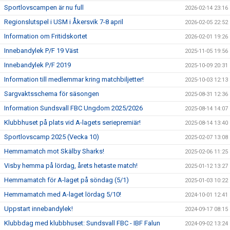
Sportlovscampen är nu full
2026-02-14 23:16
Regionslutspel i USM i Åkersvik 7-8 april
2026-02-05 22:52
Information om Fritidskortet
2026-02-01 19:26
Innebandylek P/F 19 Väst
2025-11-05 19:56
Innebandylek P/F 2019
2025-10-09 20:31
Information till medlemmar kring matchbiljetter!
2025-10-03 12:13
Sargvaktsschema för säsongen
2025-08-31 12:36
Information Sundsvall FBC Ungdom 2025/2026
2025-08-14 14:07
Klubbhuset på plats vid A-lagets seriepremiär!
2025-08-14 13:40
Sportlovscamp 2025 (Vecka 10)
2025-02-07 13:08
Hemmamatch mot Skälby Sharks!
2025-02-06 11:25
Visby hemma på lördag, årets hetaste match!
2025-01-12 13:27
Hemmamatch för A-laget på söndag (5/1)
2025-01-03 10:22
Hemmamatch med A-laget lördag 5/10!
2024-10-01 12:41
Uppstart innebandylek!
2024-09-17 08:15
Klubbdag med klubbhuset: Sundsvall FBC - IBF Falun
2024-09-02 13:24