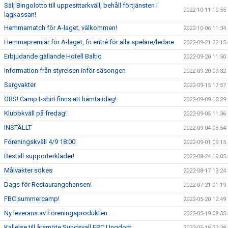
Sälj Bingolotto till uppesittarkväll, behåll förtjänsten i
2022-10-11 10:55
lagkassan!
Hemmamatch för A-laget, välkommen!
2022-10-06 11:34
Hemmapremiär för A-laget, fri entré för alla spelare/ledare.
2022-09-21 22:15
Erbjudande gällande Hotell Baltic
2022-09-20 11:50
Information från styrelsen inför säsongen
2022-09-20 09:32
Sargvakter
2022-09-15 17:57
OBS! Camp t-shirt finns att hämta idag!
2022-09-09 15:29
Klubbkväll på fredag!
2022-09-05 11:36
INSTÄLLT
2022-09-04 08:54
Föreningskväll 4/9 18:00
2022-09-01 09:15
Beställ supporterkläder!
2022-08-24 19:05
Målvakter sökes
2022-08-17 13:24
Dags för Restaurangchansen!
2022-07-21 01:19
FBC summercamp!
2022-05-20 12:49
Ny leverans av Föreningsprodukten
2022-05-19 08:35
Kallelse till årsmöte Sundsvall FBC Ungdom
2022-05-18 22:38