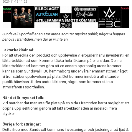
2021-11-19 11:23
DOKUMENT
MATCHER
INTRESSEANMÄLAN
Sundsvall Sporthall är en stor arena som tar mycket publik, något vi hoppas
behöva i framtiden, men där är vi inte än.
LÄNKAR
Läktarbeklädnad:
SARGVAKTSCHEMA
För att utveckla den produkt och upplevelse vi erbjuder har vi investerat i en
läktarbeklädnad som kommer täcka hela läktaren på ena sidan. Denna
läktarbeklädnad kommer göra att en annars opersonlig arena kommer
FÖRENINGSPRODUKTEN
kännas som Sundsvall FBC hemmaborg under våra hemmamatcher, något
vi tror stärker upplevelsen på plats. Det kommer innebära all sittande
MEDLEMSKAP
publik hänvisas till den andra läktaren, något som kommer stärka
atmosfären i sporthallen.
När det är mycket folk:
Vid matcher där man inte får plats på en sida i framtiden har vi möjlighet att
öppna upp sektioner genom att läktarbeklädnaden är indelad i flera
stycken.
Övriga förbättringar:
Detta ihop med Sundsvall kommuns investeringar och justeringar på ljud &