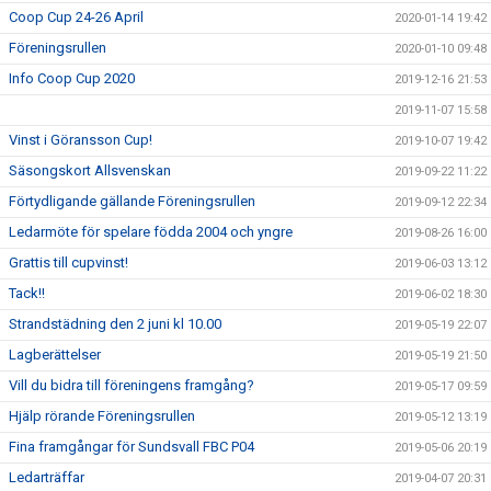
Coop Cup 24-26 April
2020-01-14 19:42
Föreningsrullen
2020-01-10 09:48
Info Coop Cup 2020
2019-12-16 21:53
2019-11-07 15:58
Vinst i Göransson Cup!
2019-10-07 19:42
Säsongskort Allsvenskan
2019-09-22 11:22
Förtydligande gällande Föreningsrullen
2019-09-12 22:34
Ledarmöte för spelare födda 2004 och yngre
2019-08-26 16:00
Grattis till cupvinst!
2019-06-03 13:12
Tack!!
2019-06-02 18:30
Strandstädning den 2 juni kl 10.00
2019-05-19 22:07
Lagberättelser
2019-05-19 21:50
Vill du bidra till föreningens framgång?
2019-05-17 09:59
Hjälp rörande Föreningsrullen
2019-05-12 13:19
Fina framgångar för Sundsvall FBC P04
2019-05-06 20:19
Ledarträffar
2019-04-07 20:31