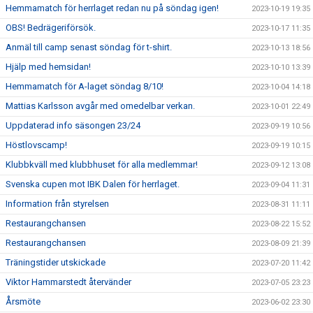
Hemmamatch för herrlaget redan nu på söndag igen!
2023-10-19 19:35
OBS! Bedrägeriförsök.
2023-10-17 11:35
Anmäl till camp senast söndag för t-shirt.
2023-10-13 18:56
Hjälp med hemsidan!
2023-10-10 13:39
Hemmamatch för A-laget söndag 8/10!
2023-10-04 14:18
Mattias Karlsson avgår med omedelbar verkan.
2023-10-01 22:49
Uppdaterad info säsongen 23/24
2023-09-19 10:56
Höstlovscamp!
2023-09-19 10:15
Klubbkväll med klubbhuset för alla medlemmar!
2023-09-12 13:08
Svenska cupen mot IBK Dalen för herrlaget.
2023-09-04 11:31
Information från styrelsen
2023-08-31 11:11
Restaurangchansen
2023-08-22 15:52
Restaurangchansen
2023-08-09 21:39
Träningstider utskickade
2023-07-20 11:42
Viktor Hammarstedt återvänder
2023-07-05 23:23
Årsmöte
2023-06-02 23:30