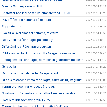
Marcus Östberg kliver in U23!
2022-05-14 21:12
Kristoffer Asp klar som huvudtränare för J18/U23!
2022-05-11 17:25
Playoff-final för herrarna på söndag!
2022-03-30 14:47
Supporterresa!
2022-03-29 10:36
Kval till allsvenskan för herrarna, fri entré!
2022-03-14 17:58
Derby hemma för A-laget på söndag!
2022-03-08 15:15
Driftstörningar Föreningsprodukten
2022-02-28 08:46
Publikfest väntar, kom och stötta A-laget i seriefinalen!
2022-02-20 20:44
Fredagsmatch för A-laget, se matchen gratis som medlem!
2022-02-14 11:47
Gula bollar
2022-01-21 18:20
Dubbla hemmamatcher för A-laget, igen!
2022-01-20 14:14
Dubbla matcher hemma för A-laget, säkra din biljett gratis!
2022-01-02 14:35
Toppmatch igen för A-laget på lördag!
2021-12-02 12:47
Sundsvall FBC investerar i förbättrad arenaupplevelse.
2021-11-19 11:23
Hotellerbjudande tävling 2021-2022
2021-11-16 14:59
Toppmatch hemma för A-laget, gratis för dig som