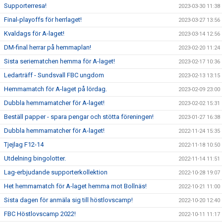
Supporterresa!
2023-03-30 11:38
Final-playoffs för herrlaget!
2023-03-27 13:56
Kvaldags för A-laget!
2023-03-14 12:56
DM-final herrar på hemmaplan!
2023-02-20 11:24
Sista seriematchen hemma för A-laget!
2023-02-17 10:36
Ledarträff - Sundsvall FBC ungdom
2023-02-13 13:15
Hemmamatch för A-laget på lördag.
2023-02-09 23:00
Dubbla hemmamatcher för A-laget!
2023-02-02 15:31
Beställ papper - spara pengar och stötta föreningen!
2023-01-27 16:38
Dubbla hemmamatcher för A-laget!
2022-11-24 15:35
Tjejlag F12-14
2022-11-18 10:50
Utdelning bingolotter.
2022-11-14 11:51
Lag-erbjudande supporterkollektion
2022-10-28 19:07
Het hemmamatch för A-laget hemma mot Bollnäs!
2022-10-21 11:00
Sista dagen för anmäla sig till höstlovscamp!
2022-10-20 12:40
FBC Höstlovscamp 2022!
2022-10-11 11:17