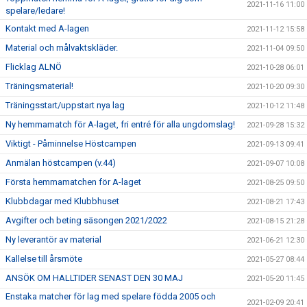
2021-11-16 11:00
spelare/ledare!
Kontakt med A-lagen
2021-11-12 15:58
Material och målvaktskläder.
2021-11-04 09:50
Flicklag ALNÖ
2021-10-28 06:01
Träningsmaterial!
2021-10-20 09:30
Träningsstart/uppstart nya lag
2021-10-12 11:48
Ny hemmamatch för A-laget, fri entré för alla ungdomslag!
2021-09-28 15:32
Viktigt - Påminnelse Höstcampen
2021-09-13 09:41
Anmälan höstcampen (v.44)
2021-09-07 10:08
Första hemmamatchen för A-laget
2021-08-25 09:50
Klubbdagar med Klubbhuset
2021-08-21 17:43
Avgifter och beting säsongen 2021/2022
2021-08-15 21:28
Ny leverantör av material
2021-06-21 12:30
Kallelse till årsmöte
2021-05-27 08:44
ANSÖK OM HALLTIDER SENAST DEN 30 MAJ
2021-05-20 11:45
Enstaka matcher för lag med spelare födda 2005 och
2021-02-09 20:41