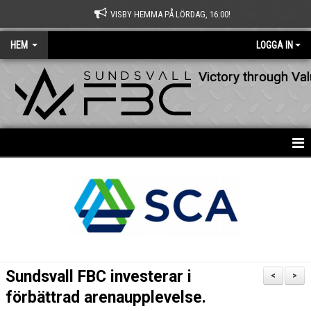
VISBY HEMMA PÅ LÖRDAG, 16:00!
HEM
LOGGA IN
Victory through Va
HEM
NYHETER
OM KLUBBEN
KONTAKT
Sundsvall FBC investerar i
<
>
KALENDER
förbättrad arenaupplevelse.