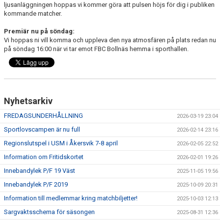
ljusanläggningen hoppas vi kommer göra att pulsen höjs för dig i publiken
kommande matcher.
Premiär nu på söndag:
Vi hoppas ni vill komma och uppleva den nya atmosfären på plats redan nu
på söndag 16:00 när vi tar emot FBC Bollnäs hemma i sporthallen.
Nyhetsarkiv
FREDAGSUNDERHÅLLNING
2026-03-19 23:04
Sportlovscampen är nu full
2026-02-14 23:16
Regionslutspel i USM i Åkersvik 7-8 april
2026-02-05 22:52
Information om Fritidskortet
2026-02-01 19:26
Innebandylek P/F 19 Väst
2025-11-05 19:56
Innebandylek P/F 2019
2025-10-09 20:31
Information till medlemmar kring matchbiljetter!
2025-10-03 12:13
Sargvaktsschema för säsongen
2025-08-31 12:36