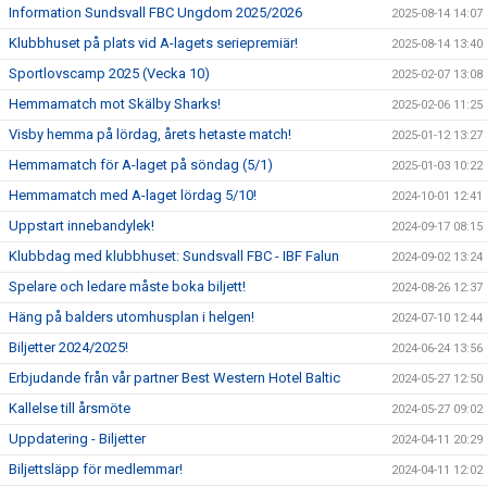
Information Sundsvall FBC Ungdom 2025/2026
2025-08-14 14:07
Klubbhuset på plats vid A-lagets seriepremiär!
2025-08-14 13:40
Sportlovscamp 2025 (Vecka 10)
2025-02-07 13:08
Hemmamatch mot Skälby Sharks!
2025-02-06 11:25
Visby hemma på lördag, årets hetaste match!
2025-01-12 13:27
Hemmamatch för A-laget på söndag (5/1)
2025-01-03 10:22
Hemmamatch med A-laget lördag 5/10!
2024-10-01 12:41
Uppstart innebandylek!
2024-09-17 08:15
Klubbdag med klubbhuset: Sundsvall FBC - IBF Falun
2024-09-02 13:24
Spelare och ledare måste boka biljett!
2024-08-26 12:37
Häng på balders utomhusplan i helgen!
2024-07-10 12:44
Biljetter 2024/2025!
2024-06-24 13:56
Erbjudande från vår partner Best Western Hotel Baltic
2024-05-27 12:50
Kallelse till årsmöte
2024-05-27 09:02
Uppdatering - Biljetter
2024-04-11 20:29
Biljettsläpp för medlemmar!
2024-04-11 12:02