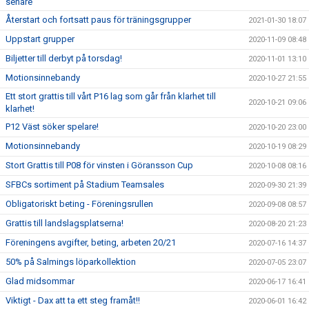
senare
Återstart och fortsatt paus för träningsgrupper
2021-01-30 18:07
Uppstart grupper
2020-11-09 08:48
Biljetter till derbyt på torsdag!
2020-11-01 13:10
Motionsinnebandy
2020-10-27 21:55
Ett stort grattis till vårt P16 lag som går från klarhet till
2020-10-21 09:06
klarhet!
P12 Väst söker spelare!
2020-10-20 23:00
Motionsinnebandy
2020-10-19 08:29
Stort Grattis till P08 för vinsten i Göransson Cup
2020-10-08 08:16
SFBCs sortiment på Stadium Teamsales
2020-09-30 21:39
Obligatoriskt beting - Föreningsrullen
2020-09-08 08:57
Grattis till landslagsplatserna!
2020-08-20 21:23
Föreningens avgifter, beting, arbeten 20/21
2020-07-16 14:37
50% på Salmings löparkollektion
2020-07-05 23:07
Glad midsommar
2020-06-17 16:41
Viktigt - Dax att ta ett steg framåt!!
2020-06-01 16:42