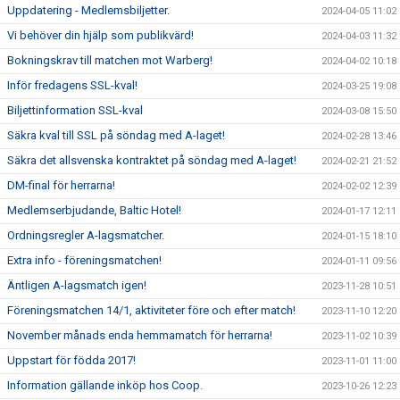
Uppdatering - Medlemsbiljetter.
2024-04-05 11:02
Vi behöver din hjälp som publikvärd!
2024-04-03 11:32
Bokningskrav till matchen mot Warberg!
2024-04-02 10:18
Inför fredagens SSL-kval!
2024-03-25 19:08
Biljettinformation SSL-kval
2024-03-08 15:50
Säkra kval till SSL på söndag med A-laget!
2024-02-28 13:46
Säkra det allsvenska kontraktet på söndag med A-laget!
2024-02-21 21:52
DM-final för herrarna!
2024-02-02 12:39
Medlemserbjudande, Baltic Hotel!
2024-01-17 12:11
Ordningsregler A-lagsmatcher.
2024-01-15 18:10
Extra info - föreningsmatchen!
2024-01-11 09:56
Äntligen A-lagsmatch igen!
2023-11-28 10:51
Föreningsmatchen 14/1, aktiviteter före och efter match!
2023-11-10 12:20
November månads enda hemmamatch för herrarna!
2023-11-02 10:39
Uppstart för födda 2017!
2023-11-01 11:00
Information gällande inköp hos Coop.
2023-10-26 12:23