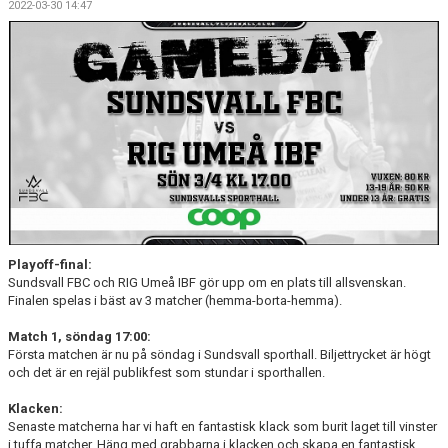
2022-03-30 14:47
DOKUMENT
MATCHER
INTRESSEANMÄLAN
LÄNKAR
SARGVAKTSCHEMA
FÖRENINGSPRODUKTEN
Playoff-final:
MEDLEMSKAP
Sundsvall FBC och RIG Umeå IBF gör upp om en plats till allsvenskan.
Finalen spelas i bäst av 3 matcher (hemma-borta-hemma).
Match 1, söndag 17:00:
Första matchen är nu på söndag i Sundsvall sporthall. Biljettrycket är högt
och det är en rejäl publikfest som stundar i sporthallen.
Klacken:
Senaste matcherna har vi haft en fantastisk klack som burit laget till vinster
i tuffa matcher. Häng med grabbarna i klacken och skapa en fantastisk