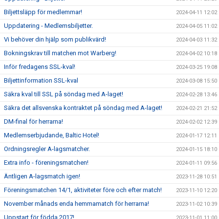
Biljettsläpp för medlemmar!
2024-04-11 12:02
Uppdatering - Medlemsbiljetter.
2024-04-05 11:02
Vi behöver din hjälp som publikvärd!
2024-04-03 11:32
Bokningskrav till matchen mot Warberg!
2024-04-02 10:18
Inför fredagens SSL-kval!
2024-03-25 19:08
Biljettinformation SSL-kval
2024-03-08 15:50
Säkra kval till SSL på söndag med A-laget!
2024-02-28 13:46
Säkra det allsvenska kontraktet på söndag med A-laget!
2024-02-21 21:52
DM-final för herrarna!
2024-02-02 12:39
Medlemserbjudande, Baltic Hotel!
2024-01-17 12:11
Ordningsregler A-lagsmatcher.
2024-01-15 18:10
Extra info - föreningsmatchen!
2024-01-11 09:56
Äntligen A-lagsmatch igen!
2023-11-28 10:51
Föreningsmatchen 14/1, aktiviteter före och efter match!
2023-11-10 12:20
November månads enda hemmamatch för herrarna!
2023-11-02 10:39
Uppstart för födda 2017!
2023-11-01 11:00