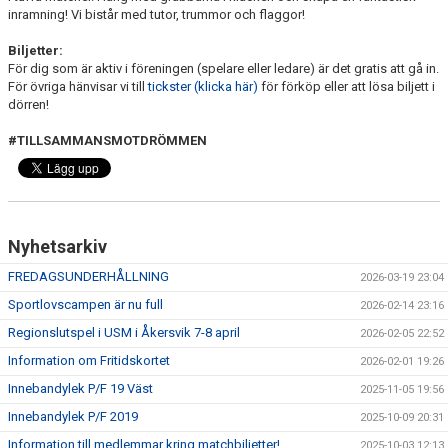
inramning! Vi bistår med tutor, trummor och flaggor!
Biljetter:
För dig som är aktiv i föreningen (spelare eller ledare) är det gratis att gå in.
För övriga hänvisar vi till
tickster (klicka här)
för förköp eller att lösa biljett i
dörren!
#TILLSAMMANSMOTDRÖMMEN
Nyhetsarkiv
FREDAGSUNDERHÅLLNING
2026-03-19 23:04
Sportlovscampen är nu full
2026-02-14 23:16
Regionslutspel i USM i Åkersvik 7-8 april
2026-02-05 22:52
Information om Fritidskortet
2026-02-01 19:26
Innebandylek P/F 19 Väst
2025-11-05 19:56
Innebandylek P/F 2019
2025-10-09 20:31
Information till medlemmar kring matchbiljetter!
2025-10-03 12:13