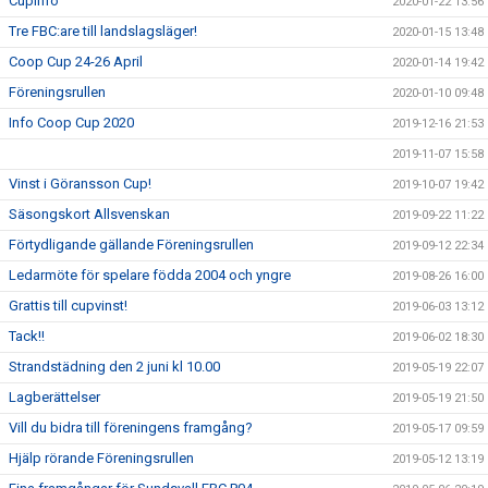
Cupinfo
2020-01-22 13:56
Tre FBC:are till landslagsläger!
2020-01-15 13:48
Coop Cup 24-26 April
2020-01-14 19:42
Föreningsrullen
2020-01-10 09:48
Info Coop Cup 2020
2019-12-16 21:53
2019-11-07 15:58
Vinst i Göransson Cup!
2019-10-07 19:42
Säsongskort Allsvenskan
2019-09-22 11:22
Förtydligande gällande Föreningsrullen
2019-09-12 22:34
Ledarmöte för spelare födda 2004 och yngre
2019-08-26 16:00
Grattis till cupvinst!
2019-06-03 13:12
Tack!!
2019-06-02 18:30
Strandstädning den 2 juni kl 10.00
2019-05-19 22:07
Lagberättelser
2019-05-19 21:50
Vill du bidra till föreningens framgång?
2019-05-17 09:59
Hjälp rörande Föreningsrullen
2019-05-12 13:19