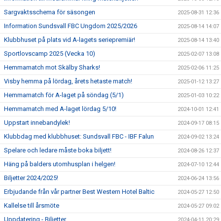
Sargvaktsschema för säsongen
2025-08-31 12:36
Information Sundsvall FBC Ungdom 2025/2026
2025-08-14 14:07
Klubbhuset på plats vid A-lagets seriepremiär!
2025-08-14 13:40
Sportlovscamp 2025 (Vecka 10)
2025-02-07 13:08
Hemmamatch mot Skälby Sharks!
2025-02-06 11:25
Visby hemma på lördag, årets hetaste match!
2025-01-12 13:27
Hemmamatch för A-laget på söndag (5/1)
2025-01-03 10:22
Hemmamatch med A-laget lördag 5/10!
2024-10-01 12:41
Uppstart innebandylek!
2024-09-17 08:15
Klubbdag med klubbhuset: Sundsvall FBC - IBF Falun
2024-09-02 13:24
Spelare och ledare måste boka biljett!
2024-08-26 12:37
Häng på balders utomhusplan i helgen!
2024-07-10 12:44
Biljetter 2024/2025!
2024-06-24 13:56
Erbjudande från vår partner Best Western Hotel Baltic
2024-05-27 12:50
Kallelse till årsmöte
2024-05-27 09:02
Uppdatering - Biljetter
2024-04-11 20:29