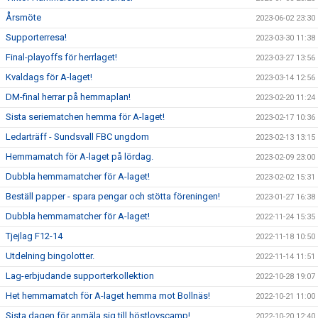
Årsmöte
2023-06-02 23:30
Supporterresa!
2023-03-30 11:38
Final-playoffs för herrlaget!
2023-03-27 13:56
Kvaldags för A-laget!
2023-03-14 12:56
DM-final herrar på hemmaplan!
2023-02-20 11:24
Sista seriematchen hemma för A-laget!
2023-02-17 10:36
Ledarträff - Sundsvall FBC ungdom
2023-02-13 13:15
Hemmamatch för A-laget på lördag.
2023-02-09 23:00
Dubbla hemmamatcher för A-laget!
2023-02-02 15:31
Beställ papper - spara pengar och stötta föreningen!
2023-01-27 16:38
Dubbla hemmamatcher för A-laget!
2022-11-24 15:35
Tjejlag F12-14
2022-11-18 10:50
Utdelning bingolotter.
2022-11-14 11:51
Lag-erbjudande supporterkollektion
2022-10-28 19:07
Het hemmamatch för A-laget hemma mot Bollnäs!
2022-10-21 11:00
Sista dagen för anmäla sig till höstlovscamp!
2022-10-20 12:40