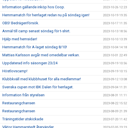
Information gällande inköp hos Coop.
2023-10-26 12:23
Hemmamatch för herrlaget redan nu på söndag igen!
2023-10-19 19:35
OBS! Bedrägeriförsök.
2023-10-17 11:35
Anmäl till camp senast söndag för t-shirt.
2023-10-13 18:56
Hjälp med hemsidan!
2023-10-10 13:39
Hemmamatch för A-laget söndag 8/10!
2023-10-04 14:18
Mattias Karlsson avgår med omedelbar verkan.
2023-10-01 22:49
Uppdaterad info säsongen 23/24
2023-09-19 10:56
Höstlovscamp!
2023-09-19 10:15
Klubbkväll med klubbhuset för alla medlemmar!
2023-09-12 13:08
Svenska cupen mot IBK Dalen för herrlaget.
2023-09-04 11:31
Information från styrelsen
2023-08-31 11:11
Restaurangchansen
2023-08-22 15:52
Restaurangchansen
2023-08-09 21:39
Träningstider utskickade
2023-07-20 11:42
Viktor Hammarstedt återvänder
2023-07-05 23:23