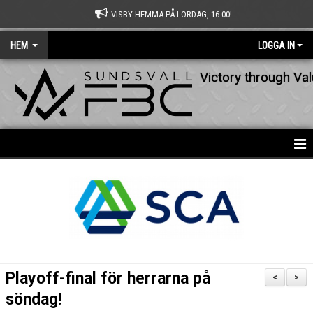
VISBY HEMMA PÅ LÖRDAG, 16:00!
HEM
LOGGA IN
Victory through Va
HEM
NYHETER
OM KLUBBEN
KONTAKT
Playoff-final för herrarna på
<
>
KALENDER
söndag!