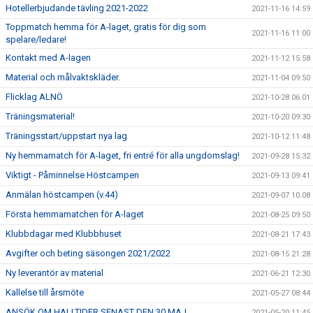
Hotellerbjudande tävling 2021-2022
2021-11-16 14:59
Toppmatch hemma för A-laget, gratis för dig som
2021-11-16 11:00
spelare/ledare!
Kontakt med A-lagen
2021-11-12 15:58
Material och målvaktskläder.
2021-11-04 09:50
Flicklag ALNÖ
2021-10-28 06:01
Träningsmaterial!
2021-10-20 09:30
Träningsstart/uppstart nya lag
2021-10-12 11:48
Ny hemmamatch för A-laget, fri entré för alla ungdomslag!
2021-09-28 15:32
Viktigt - Påminnelse Höstcampen
2021-09-13 09:41
Anmälan höstcampen (v.44)
2021-09-07 10:08
Första hemmamatchen för A-laget
2021-08-25 09:50
Klubbdagar med Klubbhuset
2021-08-21 17:43
Avgifter och beting säsongen 2021/2022
2021-08-15 21:28
Ny leverantör av material
2021-06-21 12:30
Kallelse till årsmöte
2021-05-27 08:44
ANSÖK OM HALLTIDER SENAST DEN 30 MAJ
2021-05-20 11:45