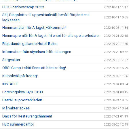
FBC Höstlovscamp 2022!
2022-10-11 11:17
Sälj Bingolotto till uppesittarkväll, behåll förtjänsten i
2022-10-11 10:55
lagkassan!
Hemmamatch för A-laget, välkommen!
2022-10-06 11:34
Hemmapremiär för A-laget, fri entré för alla spelare/ledare.
2022-09-21 22:15
Erbjudande gällande Hotell Baltic
2022-09-20 11:50
Information från styrelsen inför säsongen
2022-09-20 09:32
Sargvakter
2022-09-15 17:57
OBS! Camp t-shirt finns att hämta idag!
2022-09-09 15:29
Klubbkväll på fredag!
2022-09-05 11:36
INSTÄLLT
2022-09-04 08:54
Föreningskväll 4/9 18:00
2022-09-01 09:15
Beställ supporterkläder!
2022-08-24 19:05
Målvakter sökes
2022-08-17 13:24
Dags för Restaurangchansen!
2022-07-21 01:19
FBC summercamp!
2022-05-20 12:49