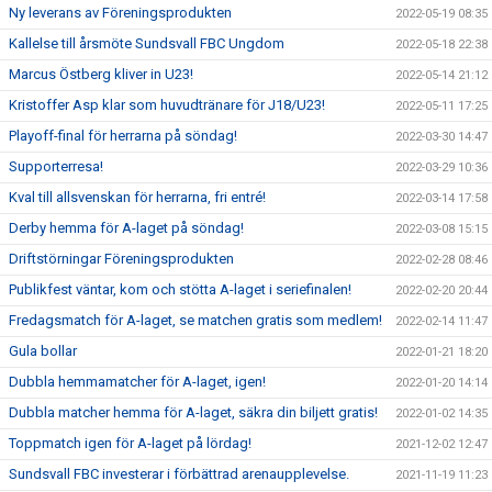
Ny leverans av Föreningsprodukten
2022-05-19 08:35
Kallelse till årsmöte Sundsvall FBC Ungdom
2022-05-18 22:38
Marcus Östberg kliver in U23!
2022-05-14 21:12
Kristoffer Asp klar som huvudtränare för J18/U23!
2022-05-11 17:25
Playoff-final för herrarna på söndag!
2022-03-30 14:47
Supporterresa!
2022-03-29 10:36
Kval till allsvenskan för herrarna, fri entré!
2022-03-14 17:58
Derby hemma för A-laget på söndag!
2022-03-08 15:15
Driftstörningar Föreningsprodukten
2022-02-28 08:46
Publikfest väntar, kom och stötta A-laget i seriefinalen!
2022-02-20 20:44
Fredagsmatch för A-laget, se matchen gratis som medlem!
2022-02-14 11:47
Gula bollar
2022-01-21 18:20
Dubbla hemmamatcher för A-laget, igen!
2022-01-20 14:14
Dubbla matcher hemma för A-laget, säkra din biljett gratis!
2022-01-02 14:35
Toppmatch igen för A-laget på lördag!
2021-12-02 12:47
Sundsvall FBC investerar i förbättrad arenaupplevelse.
2021-11-19 11:23