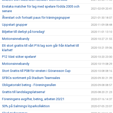
Enstaka matcher för lag med spelare födda 2005 och
2021-02-09 20:41
senare
Återstart och fortsatt paus för träningsgrupper
2021-01-30 18:07
Uppstart grupper
2020-11-09 08:48
Biljetter till derbyt på torsdag!
2020-11-01 13:10
Motionsinnebandy
2020-10-27 21:55
Ett stort grattis till vårt P16 lag som går från klarhet till
2020-10-21 09:06
klarhet!
P12 Väst söker spelare!
2020-10-20 23:00
Motionsinnebandy
2020-10-19 08:29
Stort Grattis till P08 för vinsten i Göransson Cup
2020-10-08 08:16
SFBCs sortiment på Stadium Teamsales
2020-09-30 21:39
Obligatoriskt beting - Föreningsrullen
2020-09-08 08:57
Grattis till landslagsplatserna!
2020-08-20 21:23
Föreningens avgifter, beting, arbeten 20/21
2020-07-16 14:37
50% på Salmings löparkollektion
2020-07-05 23:07