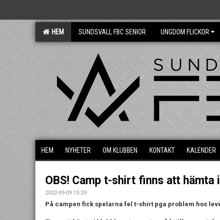
HEM
SUNDSVALL FBC SENIOR
UNGDOM FLICKOR
HEM
NYHETER
OM KLUBBEN
KONTAKT
KALENDER
OBS! Camp t-shirt finns att hämta 
2022-09-09 15:29
På campen fick spelarna fel t-shirt pga problem hos lev