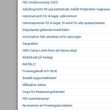
FBC Höstlovscamp 2022!
Sälj Bingolotto till uppesittarkväll, behåll förtjänsten i lagkass
Hemmamatch för A-laget, välkommen!
Hemmapremiär för A-laget, fri entré för alla spelare/ledare.
Erbjudande gällande Hotell Baltic
Information från styrelsen inför säsongen
Sargvakter
OBS! Camp t-shirt finns att hämta idag!
Klubbkväll på fredag!
INSTÄLLT
Föreningskväll 4/9 18:00
Beställ supporterkläder!
Målvakter sökes
Dags för Restaurangchansen!
FBC summercamp!
Ny leverans av Föreningsprodukten