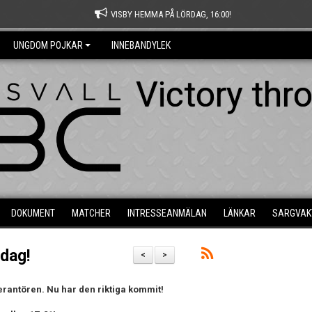
VISBY HEMMA PÅ LÖRDAG, 16:00!
UNGDOM POJKAR
INNEBANDYLEK
Victory thr
DOKUMENT
MATCHER
INTRESSEANMÄLAN
LÄNKAR
SARGVAK
idag!
<
>
erantören. Nu har den riktiga kommit!