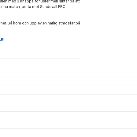
 serien med 3 knappa förluster men siktar på att
t denna match, borta mot Sundsvall FBC.
atcher. Så kom och upplev en härlig atmosfär på
R!