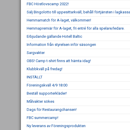
FBC Höstlovscamp 2022!
Sälj Bingolotto till uppesittarkväll, behåll förtjänsten i lagkass
Hemmamatch för A-laget, välkommen!
Hemmapremiär för A-laget, fri entré för alla spelare/ledare.
Erbjudande gällande Hotell Baltic
Information från styrelsen inför säsongen
Sargvakter
OBS! Camp t-shirt finns att hämta idag!
Klubbkväll på fredag!
INSTÄLLT
Föreningskväll 4/9 18:00
Beställ supporterkläder!
Målvakter sökes
Dags för Restaurangchansen!
FBC summercamp!
Ny leverans av Föreningsprodukten