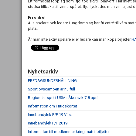
Ett förmodat topplag som ifjol tog sig till play-off. Har inlett
studsa tillbaka till vinnarspåret. Ifjol lyckades man vinna jus
Fri entré!
Alla spelare och ledare i ungdomslag har fri entré till våra m
plats!
Är man inte aktiv spelare eller ledare kan man köpa biljetter
HÄ
Nyhetsarkiv
FREDAGSUNDERHÅLLNING
Sportlovscampen är nu full
Regionslutspel i USM i Åkersvik 7-8 april
Information om Fritidskortet
Innebandylek P/F 19 Väst
Innebandylek P/F 2019
Information till medlemmar kring matchbiljetter!