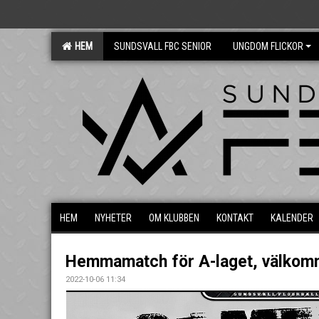
HEM
SUNDSVALL FBC SENIOR
UNGDOM FLICKOR
HEM
NYHETER
OM KLUBBEN
KONTAKT
KALENDER
Hemmamatch för A-laget, välkom
2022-10-06 11:34