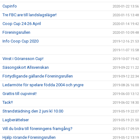
Cupinfo
2020-01-22 13:56
Tre FBC:are till landslagsläger!
2020-01-15 13:48
Coop Cup 24-26 April
2020-01-14 19:42
Föreningsrullen
2020-01-10 09:48
Info Coop Cup 2020
2019-12-16 21:53
2019-11-07 15:58
Vinst i Göransson Cup!
2019-10-07 19:42
Säsongskort Allsvenskan
2019-09-22 11:22
Förtydligande gällande Föreningsrullen
2019-09-12 22:34
Ledarmöte för spelare födda 2004 och yngre
2019-08-26 16:00
Grattis till cupvinst!
2019-06-03 13:12
Tack!!
2019-06-02 18:30
Strandstädning den 2 juni kl 10.00
2019-05-19 22:07
Lagberättelser
2019-05-19 21:50
Vill du bidra till föreningens framgång?
2019-05-17 09:59
Hjälp rörande Föreningsrullen
2019-05-12 13:19