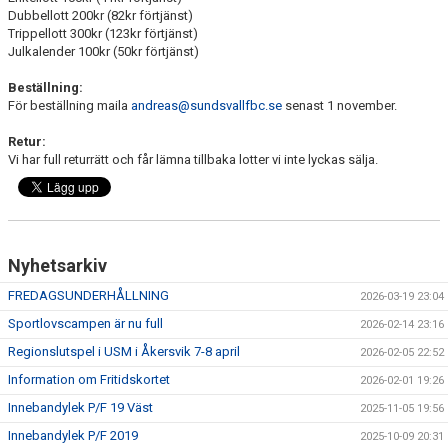
Dubbellott 200kr (82kr förtjänst)
Trippellott 300kr (123kr förtjänst)
Julkalender 100kr (50kr förtjänst)
Beställning:
För beställning maila
andreas@sundsvallfbc.se
senast 1 november.
Retur:
Vi har full returrätt och får lämna tillbaka lotter vi inte lyckas sälja.
Nyhetsarkiv
FREDAGSUNDERHÅLLNING
2026-03-19 23:04
Sportlovscampen är nu full
2026-02-14 23:16
Regionslutspel i USM i Åkersvik 7-8 april
2026-02-05 22:52
Information om Fritidskortet
2026-02-01 19:26
Innebandylek P/F 19 Väst
2025-11-05 19:56
Innebandylek P/F 2019
2025-10-09 20:31