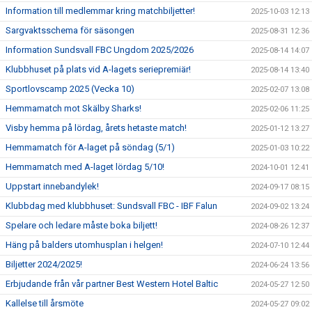
Information till medlemmar kring matchbiljetter!
2025-10-03 12:13
Sargvaktsschema för säsongen
2025-08-31 12:36
Information Sundsvall FBC Ungdom 2025/2026
2025-08-14 14:07
Klubbhuset på plats vid A-lagets seriepremiär!
2025-08-14 13:40
Sportlovscamp 2025 (Vecka 10)
2025-02-07 13:08
Hemmamatch mot Skälby Sharks!
2025-02-06 11:25
Visby hemma på lördag, årets hetaste match!
2025-01-12 13:27
Hemmamatch för A-laget på söndag (5/1)
2025-01-03 10:22
Hemmamatch med A-laget lördag 5/10!
2024-10-01 12:41
Uppstart innebandylek!
2024-09-17 08:15
Klubbdag med klubbhuset: Sundsvall FBC - IBF Falun
2024-09-02 13:24
Spelare och ledare måste boka biljett!
2024-08-26 12:37
Häng på balders utomhusplan i helgen!
2024-07-10 12:44
Biljetter 2024/2025!
2024-06-24 13:56
Erbjudande från vår partner Best Western Hotel Baltic
2024-05-27 12:50
Kallelse till årsmöte
2024-05-27 09:02