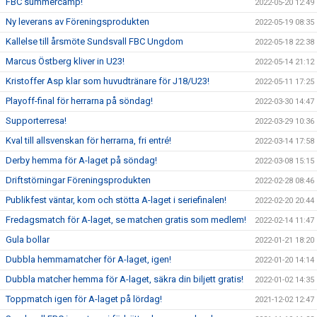
FBC summercamp!
2022-05-20 12:49
Ny leverans av Föreningsprodukten
2022-05-19 08:35
Kallelse till årsmöte Sundsvall FBC Ungdom
2022-05-18 22:38
Marcus Östberg kliver in U23!
2022-05-14 21:12
Kristoffer Asp klar som huvudtränare för J18/U23!
2022-05-11 17:25
Playoff-final för herrarna på söndag!
2022-03-30 14:47
Supporterresa!
2022-03-29 10:36
Kval till allsvenskan för herrarna, fri entré!
2022-03-14 17:58
Derby hemma för A-laget på söndag!
2022-03-08 15:15
Driftstörningar Föreningsprodukten
2022-02-28 08:46
Publikfest väntar, kom och stötta A-laget i seriefinalen!
2022-02-20 20:44
Fredagsmatch för A-laget, se matchen gratis som medlem!
2022-02-14 11:47
Gula bollar
2022-01-21 18:20
Dubbla hemmamatcher för A-laget, igen!
2022-01-20 14:14
Dubbla matcher hemma för A-laget, säkra din biljett gratis!
2022-01-02 14:35
Toppmatch igen för A-laget på lördag!
2021-12-02 12:47