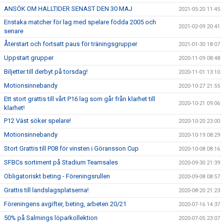
ANSÖK OM HALLTIDER SENAST DEN 30 MAJ
2021-05-20 11:45
Enstaka matcher för lag med spelare födda 2005 och
2021-02-09 20:41
senare
Återstart och fortsatt paus för träningsgrupper
2021-01-30 18:07
Uppstart grupper
2020-11-09 08:48
Biljetter till derbyt på torsdag!
2020-11-01 13:10
Motionsinnebandy
2020-10-27 21:55
Ett stort grattis till vårt P16 lag som går från klarhet till
2020-10-21 09:06
klarhet!
P12 Väst söker spelare!
2020-10-20 23:00
Motionsinnebandy
2020-10-19 08:29
Stort Grattis till P08 för vinsten i Göransson Cup
2020-10-08 08:16
SFBCs sortiment på Stadium Teamsales
2020-09-30 21:39
Obligatoriskt beting - Föreningsrullen
2020-09-08 08:57
Grattis till landslagsplatserna!
2020-08-20 21:23
Föreningens avgifter, beting, arbeten 20/21
2020-07-16 14:37
50% på Salmings löparkollektion
2020-07-05 23:07