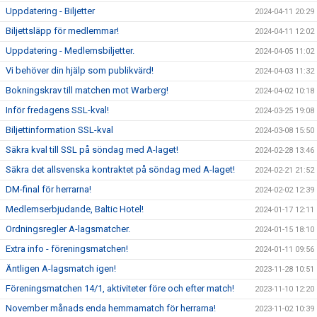
Uppdatering - Biljetter
2024-04-11 20:29
Biljettsläpp för medlemmar!
2024-04-11 12:02
Uppdatering - Medlemsbiljetter.
2024-04-05 11:02
Vi behöver din hjälp som publikvärd!
2024-04-03 11:32
Bokningskrav till matchen mot Warberg!
2024-04-02 10:18
Inför fredagens SSL-kval!
2024-03-25 19:08
Biljettinformation SSL-kval
2024-03-08 15:50
Säkra kval till SSL på söndag med A-laget!
2024-02-28 13:46
Säkra det allsvenska kontraktet på söndag med A-laget!
2024-02-21 21:52
DM-final för herrarna!
2024-02-02 12:39
Medlemserbjudande, Baltic Hotel!
2024-01-17 12:11
Ordningsregler A-lagsmatcher.
2024-01-15 18:10
Extra info - föreningsmatchen!
2024-01-11 09:56
Äntligen A-lagsmatch igen!
2023-11-28 10:51
Föreningsmatchen 14/1, aktiviteter före och efter match!
2023-11-10 12:20
November månads enda hemmamatch för herrarna!
2023-11-02 10:39