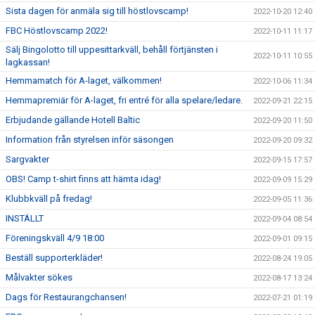
Sista dagen för anmäla sig till höstlovscamp!
2022-10-20 12:40
FBC Höstlovscamp 2022!
2022-10-11 11:17
Sälj Bingolotto till uppesittarkväll, behåll förtjänsten i
2022-10-11 10:55
lagkassan!
Hemmamatch för A-laget, välkommen!
2022-10-06 11:34
Hemmapremiär för A-laget, fri entré för alla spelare/ledare.
2022-09-21 22:15
Erbjudande gällande Hotell Baltic
2022-09-20 11:50
Information från styrelsen inför säsongen
2022-09-20 09:32
Sargvakter
2022-09-15 17:57
OBS! Camp t-shirt finns att hämta idag!
2022-09-09 15:29
Klubbkväll på fredag!
2022-09-05 11:36
INSTÄLLT
2022-09-04 08:54
Föreningskväll 4/9 18:00
2022-09-01 09:15
Beställ supporterkläder!
2022-08-24 19:05
Målvakter sökes
2022-08-17 13:24
Dags för Restaurangchansen!
2022-07-21 01:19