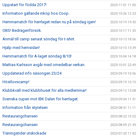
Uppstart för födda 2017!
2023-11-01 11:00
Information gällande inköp hos Coop.
2023-10-26 12:23
Hemmamatch för herrlaget redan nu på söndag igen!
2023-10-19 19:35
OBS! Bedrägeriförsök.
2023-10-17 11:35
Anmäl till camp senast söndag för t-shirt.
2023-10-13 18:56
Hjälp med hemsidan!
2023-10-10 13:39
Hemmamatch för A-laget söndag 8/10!
2023-10-04 14:18
Mattias Karlsson avgår med omedelbar verkan.
2023-10-01 22:49
Uppdaterad info säsongen 23/24
2023-09-19 10:56
Höstlovscamp!
2023-09-19 10:15
Klubbkväll med klubbhuset för alla medlemmar!
2023-09-12 13:08
Svenska cupen mot IBK Dalen för herrlaget.
2023-09-04 11:31
Information från styrelsen
2023-08-31 11:11
Restaurangchansen
2023-08-22 15:52
Restaurangchansen
2023-08-09 21:39
Träningstider utskickade
2023-07-20 11:42