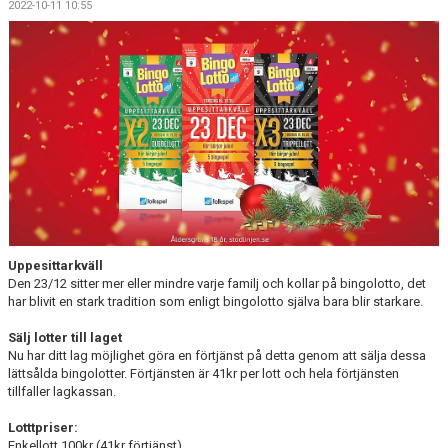
2022-10-11 10:55
DOKUMENT
MATCHER
INTRESSEANMÄLAN
LÄNKAR
SARGVAKTSCHEMA
FÖRENINGSPRODUKTEN
Uppesittarkväll
MEDLEMSKAP
Den 23/12 sitter mer eller mindre varje familj och kollar på bingolotto, det
har blivit en stark tradition som enligt bingolotto själva bara blir starkare.
Sälj lotter till laget
Nu har ditt lag möjlighet göra en förtjänst på detta genom att sälja dessa
lättsålda bingolotter. Förtjänsten är 41kr per lott och hela förtjänsten
tillfaller lagkassan.
Lotttpriser:
Enkellott 100kr (41kr förtjänst)