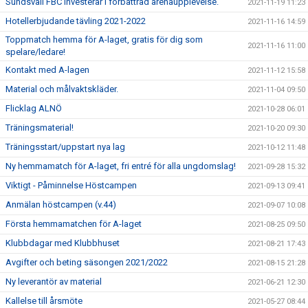
Sundsvall FBC investerar i förbättrad arenaupplevelse.
2021-11-19 11:23
Hotellerbjudande tävling 2021-2022
2021-11-16 14:59
Toppmatch hemma för A-laget, gratis för dig som
2021-11-16 11:00
spelare/ledare!
Kontakt med A-lagen
2021-11-12 15:58
Material och målvaktskläder.
2021-11-04 09:50
Flicklag ALNÖ
2021-10-28 06:01
Träningsmaterial!
2021-10-20 09:30
Träningsstart/uppstart nya lag
2021-10-12 11:48
Ny hemmamatch för A-laget, fri entré för alla ungdomslag!
2021-09-28 15:32
Viktigt - Påminnelse Höstcampen
2021-09-13 09:41
Anmälan höstcampen (v.44)
2021-09-07 10:08
Första hemmamatchen för A-laget
2021-08-25 09:50
Klubbdagar med Klubbhuset
2021-08-21 17:43
Avgifter och beting säsongen 2021/2022
2021-08-15 21:28
Ny leverantör av material
2021-06-21 12:30
Kallelse till årsmöte
2021-05-27 08:44