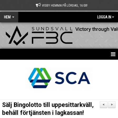
VISBY HEMMA PÅ LÖRDAG, 16:00!
HEM
LOGGA IN
Victory through Va
HEM
NYHETER
OM KLUBBEN
KONTAKT
Sälj Bingolotto till uppesittarkväll,
<
>
KALENDER
behåll förtjänsten i lagkassan!