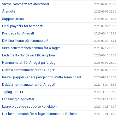
Viktor Hammarstedt återvänder
2023-07-05 23:23
Årsmöte
2023-06-02 23:30
Supporterresa!
2023-03-30 11:38
Final-playoffs för herrlaget!
2023-03-27 13:56
Kvaldags för A-laget!
2023-03-14 12:56
DM-final herrar på hemmaplan!
2023-02-20 11:24
Sista seriematchen hemma för A-laget!
2023-02-17 10:36
Ledarträff - Sundsvall FBC ungdom
2023-02-13 13:15
Hemmamatch för A-laget på lördag.
2023-02-09 23:00
Dubbla hemmamatcher för A-laget!
2023-02-02 15:31
Beställ papper - spara pengar och stötta föreningen!
2023-01-27 16:38
Dubbla hemmamatcher för A-laget!
2022-11-24 15:35
Tjejlag F12-14
2022-11-18 10:50
Utdelning bingolotter.
2022-11-14 11:51
Lag-erbjudande supporterkollektion
2022-10-28 19:07
Het hemmamatch för A-laget hemma mot Bollnäs!
2022-10-21 11:00