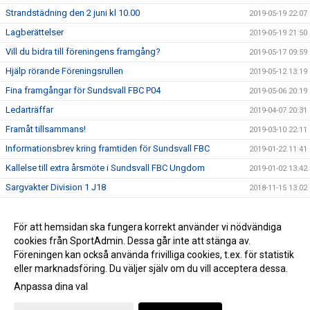
Strandstädning den 2 juni kl 10.00
2019-05-19 22:07
Lagberättelser
2019-05-19 21:50
Vill du bidra till föreningens framgång?
2019-05-17 09:59
Hjälp rörande Föreningsrullen
2019-05-12 13:19
Fina framgångar för Sundsvall FBC P04
2019-05-06 20:19
Ledarträffar
2019-04-07 20:31
Framåt tillsammans!
2019-03-10 22:11
Informationsbrev kring framtiden för Sundsvall FBC
2019-01-22 11:41
Kallelse till extra årsmöte i Sundsvall FBC Ungdom
2019-01-02 13:42
Sargvakter Division 1 J18
2018-11-15 13:02
Besök av äldre spelare
2018-09-30 17:24
Sargvaktschema 2018/19
För att hemsidan ska fungera korrekt använder vi nödvändiga
2018-09-21 14:24
cookies från SportAdmin. Dessa går inte att stänga av.
Ett tryggt föreningsliv för alla
2018-06-30 11:59
Föreningen kan också använda frivilliga cookies, t.ex. för statistik
eller marknadsföring. Du väljer själv om du vill acceptera dessa.
Anpassa dina val
Cookie-inställningar
Gå till Webbversion