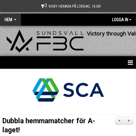
VISBY HEMMA PÅ LÖRDAG, 16:00!
HEM
LOGGA IN
Victory through Va
HEM
NYHETER
OM KLUBBEN
KONTAKT
Dubbla hemmamatcher för A-
<
>
KALENDER
laget!