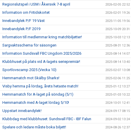
Regionslutspel i USM i Åkersvik 7-8 april
2026-02-05 22:52
Information om Fritidskortet
2026-02-01 19:26
Innebandylek P/F 19 Väst
2025-11-05 19:56
Innebandylek P/F 2019
2025-10-09 20:31
Information till medlemmar kring matchbiljetter!
2025-10-03 12:13
Sargvaktsschema för säsongen
2025-08-31 12:36
Information Sundsvall FBC Ungdom 2025/2026
2025-08-14 14:07
Klubbhuset på plats vid A-lagets seriepremiär!
2025-08-14 13:40
Sportlovscamp 2025 (Vecka 10)
2025-02-07 13:08
Hemmamatch mot Skälby Sharks!
2025-02-06 11:25
Visby hemma på lördag, årets hetaste match!
2025-01-12 13:27
Hemmamatch för A-laget på söndag (5/1)
2025-01-03 10:22
Hemmamatch med A-laget lördag 5/10!
2024-10-01 12:41
Uppstart innebandylek!
2024-09-17 08:15
Klubbdag med klubbhuset: Sundsvall FBC - IBF Falun
2024-09-02 13:24
Spelare och ledare måste boka biljett!
2024-08-26 12:37