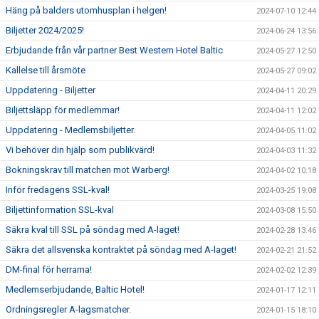
Häng på balders utomhusplan i helgen!
2024-07-10 12:44
Biljetter 2024/2025!
2024-06-24 13:56
Erbjudande från vår partner Best Western Hotel Baltic
2024-05-27 12:50
Kallelse till årsmöte
2024-05-27 09:02
Uppdatering - Biljetter
2024-04-11 20:29
Biljettsläpp för medlemmar!
2024-04-11 12:02
Uppdatering - Medlemsbiljetter.
2024-04-05 11:02
Vi behöver din hjälp som publikvärd!
2024-04-03 11:32
Bokningskrav till matchen mot Warberg!
2024-04-02 10:18
Inför fredagens SSL-kval!
2024-03-25 19:08
Biljettinformation SSL-kval
2024-03-08 15:50
Säkra kval till SSL på söndag med A-laget!
2024-02-28 13:46
Säkra det allsvenska kontraktet på söndag med A-laget!
2024-02-21 21:52
DM-final för herrarna!
2024-02-02 12:39
Medlemserbjudande, Baltic Hotel!
2024-01-17 12:11
Ordningsregler A-lagsmatcher.
2024-01-15 18:10