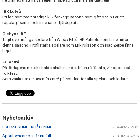
helg innebär att halva serien är spelad och man har gått rent.
IBK Luleå
Ett lag som tagit stadiga kliv för varje säsong som gått och nu är ett
topplag i serien och innehar en fjärdeplats.
Öjebyns IBF
Tagit över många spelare från Wibax Piteå IBK Patriots som la ner inför
denna säsong. Profilstarka spelare som Erik Nilsson och Isac Zerpe finns i
laget.
Fri entré!
På lördagens match i baldershallen är det fri entré för alla, vi hoppas på
folkfest!
Som vanligt är det även fri entré på söndag för alla spelare och ledare!
Nyhetsarkiv
FREDAGSUNDERHÅLLNING
2026-03-19 23:04
Sportlovscampen är nu full
2026-02-14 23:16