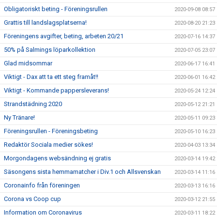
Obligatoriskt beting - Föreningsrullen
2020-09-08 08:57
Grattis till landslagsplatserna!
2020-08-20 21:23
Föreningens avgifter, beting, arbeten 20/21
2020-07-16 14:37
50% på Salmings löparkollektion
2020-07-05 23:07
Glad midsommar
2020-06-17 16:41
Viktigt - Dax att ta ett steg framåt!!
2020-06-01 16:42
Viktigt - Kommande pappersleverans!
2020-05-24 12:24
Strandstädning 2020
2020-05-12 21:21
Ny Tränare!
2020-05-11 09:23
Föreningsrullen - Föreningsbeting
2020-05-10 16:23
Redaktör Sociala medier sökes!
2020-04-03 13:34
Morgondagens websändning ej gratis
2020-03-14 19:42
Säsongens sista hemmamatcher i Div.1 och Allsvenskan
2020-03-14 11:16
Coronainfo från föreningen
2020-03-13 16:16
Corona vs Coop cup
2020-03-12 21:55
Information om Coronavirus
2020-03-11 18:22