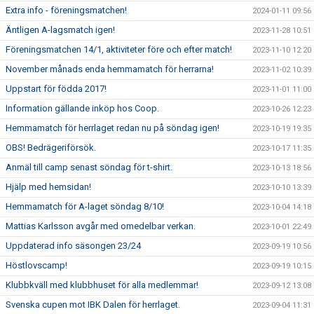
Extra info - föreningsmatchen!
2024-01-11 09:56
Äntligen A-lagsmatch igen!
2023-11-28 10:51
Föreningsmatchen 14/1, aktiviteter före och efter match!
2023-11-10 12:20
November månads enda hemmamatch för herrarna!
2023-11-02 10:39
Uppstart för födda 2017!
2023-11-01 11:00
Information gällande inköp hos Coop.
2023-10-26 12:23
Hemmamatch för herrlaget redan nu på söndag igen!
2023-10-19 19:35
OBS! Bedrägeriförsök.
2023-10-17 11:35
Anmäl till camp senast söndag för t-shirt.
2023-10-13 18:56
Hjälp med hemsidan!
2023-10-10 13:39
Hemmamatch för A-laget söndag 8/10!
2023-10-04 14:18
Mattias Karlsson avgår med omedelbar verkan.
2023-10-01 22:49
Uppdaterad info säsongen 23/24
2023-09-19 10:56
Höstlovscamp!
2023-09-19 10:15
Klubbkväll med klubbhuset för alla medlemmar!
2023-09-12 13:08
Svenska cupen mot IBK Dalen för herrlaget.
2023-09-04 11:31