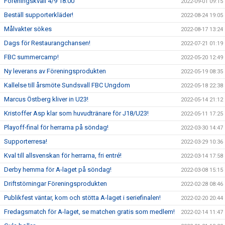
Föreningskväll 4/9 18:00
2022-09-01 09:15
Beställ supporterkläder!
2022-08-24 19:05
Målvakter sökes
2022-08-17 13:24
Dags för Restaurangchansen!
2022-07-21 01:19
FBC summercamp!
2022-05-20 12:49
Ny leverans av Föreningsprodukten
2022-05-19 08:35
Kallelse till årsmöte Sundsvall FBC Ungdom
2022-05-18 22:38
Marcus Östberg kliver in U23!
2022-05-14 21:12
Kristoffer Asp klar som huvudtränare för J18/U23!
2022-05-11 17:25
Playoff-final för herrarna på söndag!
2022-03-30 14:47
Supporterresa!
2022-03-29 10:36
Kval till allsvenskan för herrarna, fri entré!
2022-03-14 17:58
Derby hemma för A-laget på söndag!
2022-03-08 15:15
Driftstörningar Föreningsprodukten
2022-02-28 08:46
Publikfest väntar, kom och stötta A-laget i seriefinalen!
2022-02-20 20:44
Fredagsmatch för A-laget, se matchen gratis som medlem!
2022-02-14 11:47