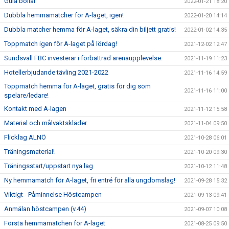
Gula bollar
2022-01-21 18:20
Dubbla hemmamatcher för A-laget, igen!
2022-01-20 14:14
Dubbla matcher hemma för A-laget, säkra din biljett gratis!
2022-01-02 14:35
Toppmatch igen för A-laget på lördag!
2021-12-02 12:47
Sundsvall FBC investerar i förbättrad arenaupplevelse.
2021-11-19 11:23
Hotellerbjudande tävling 2021-2022
2021-11-16 14:59
Toppmatch hemma för A-laget, gratis för dig som
2021-11-16 11:00
spelare/ledare!
Kontakt med A-lagen
2021-11-12 15:58
Material och målvaktskläder.
2021-11-04 09:50
Flicklag ALNÖ
2021-10-28 06:01
Träningsmaterial!
2021-10-20 09:30
Träningsstart/uppstart nya lag
2021-10-12 11:48
Ny hemmamatch för A-laget, fri entré för alla ungdomslag!
2021-09-28 15:32
Viktigt - Påminnelse Höstcampen
2021-09-13 09:41
Anmälan höstcampen (v.44)
2021-09-07 10:08
Första hemmamatchen för A-laget
2021-08-25 09:50