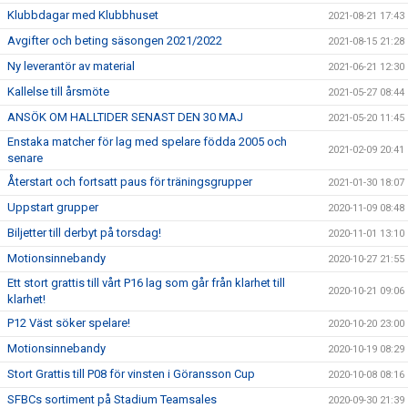
Klubbdagar med Klubbhuset
2021-08-21 17:43
Avgifter och beting säsongen 2021/2022
2021-08-15 21:28
Ny leverantör av material
2021-06-21 12:30
Kallelse till årsmöte
2021-05-27 08:44
ANSÖK OM HALLTIDER SENAST DEN 30 MAJ
2021-05-20 11:45
Enstaka matcher för lag med spelare födda 2005 och
2021-02-09 20:41
senare
Återstart och fortsatt paus för träningsgrupper
2021-01-30 18:07
Uppstart grupper
2020-11-09 08:48
Biljetter till derbyt på torsdag!
2020-11-01 13:10
Motionsinnebandy
2020-10-27 21:55
Ett stort grattis till vårt P16 lag som går från klarhet till
2020-10-21 09:06
klarhet!
P12 Väst söker spelare!
2020-10-20 23:00
Motionsinnebandy
2020-10-19 08:29
Stort Grattis till P08 för vinsten i Göransson Cup
2020-10-08 08:16
SFBCs sortiment på Stadium Teamsales
2020-09-30 21:39