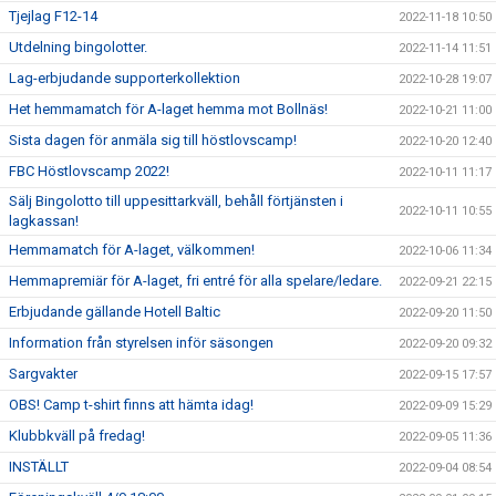
Tjejlag F12-14
2022-11-18 10:50
Utdelning bingolotter.
2022-11-14 11:51
Lag-erbjudande supporterkollektion
2022-10-28 19:07
Het hemmamatch för A-laget hemma mot Bollnäs!
2022-10-21 11:00
Sista dagen för anmäla sig till höstlovscamp!
2022-10-20 12:40
FBC Höstlovscamp 2022!
2022-10-11 11:17
Sälj Bingolotto till uppesittarkväll, behåll förtjänsten i
2022-10-11 10:55
lagkassan!
Hemmamatch för A-laget, välkommen!
2022-10-06 11:34
Hemmapremiär för A-laget, fri entré för alla spelare/ledare.
2022-09-21 22:15
Erbjudande gällande Hotell Baltic
2022-09-20 11:50
Information från styrelsen inför säsongen
2022-09-20 09:32
Sargvakter
2022-09-15 17:57
OBS! Camp t-shirt finns att hämta idag!
2022-09-09 15:29
Klubbkväll på fredag!
2022-09-05 11:36
INSTÄLLT
2022-09-04 08:54