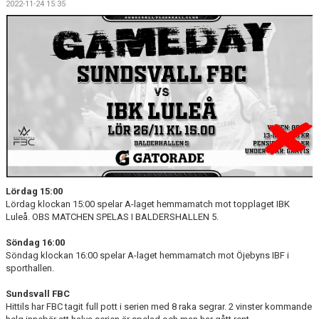
2022-11-24 15:35
DOKUMENT
MATCHER
INTRESSEANMÄLAN
LÄNKAR
SARGVAKTSCHEMA
FÖRENINGSPRODUKTEN
Lördag 15:00
MEDLEMSKAP
Lördag klockan 15:00 spelar A-laget hemmamatch mot topplaget IBK
Luleå. OBS MATCHEN SPELAS I BALDERSHALLEN 5.
Söndag 16:00
Söndag klockan 16:00 spelar A-laget hemmamatch mot Öjebyns IBF i
sporthallen.
Sundsvall FBC
Hittils har FBC tagit full pott i serien med 8 raka segrar. 2 vinster kommande