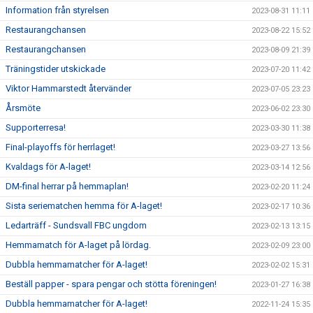
Information från styrelsen
2023-08-31 11:11
Restaurangchansen
2023-08-22 15:52
Restaurangchansen
2023-08-09 21:39
Träningstider utskickade
2023-07-20 11:42
Viktor Hammarstedt återvänder
2023-07-05 23:23
Årsmöte
2023-06-02 23:30
Supporterresa!
2023-03-30 11:38
Final-playoffs för herrlaget!
2023-03-27 13:56
Kvaldags för A-laget!
2023-03-14 12:56
DM-final herrar på hemmaplan!
2023-02-20 11:24
Sista seriematchen hemma för A-laget!
2023-02-17 10:36
Ledarträff - Sundsvall FBC ungdom
2023-02-13 13:15
Hemmamatch för A-laget på lördag.
2023-02-09 23:00
Dubbla hemmamatcher för A-laget!
2023-02-02 15:31
Beställ papper - spara pengar och stötta föreningen!
2023-01-27 16:38
Dubbla hemmamatcher för A-laget!
2022-11-24 15:35